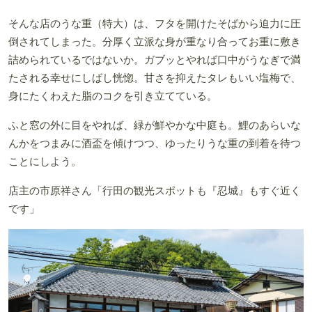
そんな店のうな重（特大）は、フタを開けたそばから迫力に圧
倒されてしまった。分厚く立派な身が重なり合ってお重に敷き
詰められているではないか。ガブッとやれば口中がうなぎで満
たされる幸せにしばし恍惚。甘さを抑えたタレもいい塩梅で、
身にたくわえた脂のコクを引き立てている。
ふと窓の外に目をやれば、緑が鮮やかな中庭も。鯉のあらいな
んかをつまみに酒盃を傾けつつ、ゆったりうな重の到着を待つ
ことにしよう。
店主の市原祥さん「行田の観光スポットも『忍城』もすぐ近く
です」