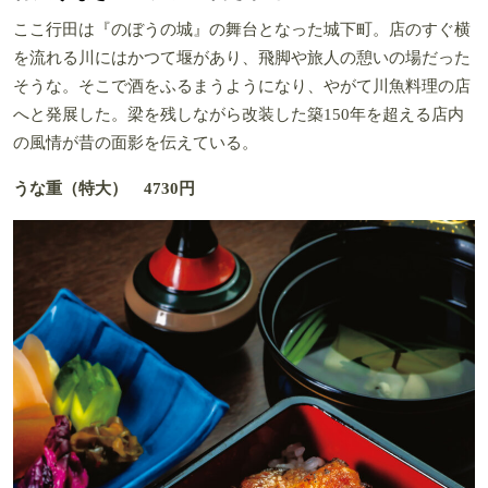
ここ行田は『のぼうの城』の舞台となった城下町。店のすぐ横
を流れる川にはかつて堰があり、飛脚や旅人の憩いの場だった
そうな。そこで酒をふるまうようになり、やがて川魚料理の店
へと発展した。梁を残しながら改装した築150年を超える店内
の風情が昔の面影を伝えている。
うな重（特大） 4730円