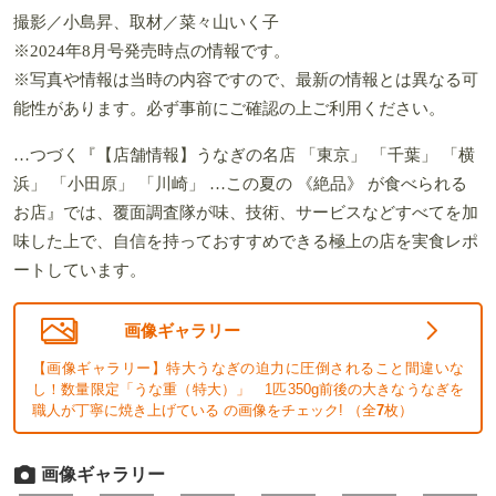
撮影／小島昇、取材／菜々山いく子
※2024年8月号発売時点の情報です。
※写真や情報は当時の内容ですので、最新の情報とは異なる可
能性があります。必ず事前にご確認の上ご利用ください。
…つづく『【店舗情報】うなぎの名店 「東京」 「千葉」 「横
浜」 「小田原」 「川崎」 …この夏の 《絶品》 が食べられる
お店』では、覆面調査隊が味、技術、サービスなどすべてを加
味した上で、自信を持っておすすめできる極上の店を実食レポ
ートしています。
画像ギャラリー
【画像ギャラリー】特大うなぎの迫力に圧倒されること間違いな
し！数量限定「うな重（特大）」 1匹350g前後の大きなうなぎを
職人が丁寧に焼き上げている の画像をチェック! （全
7
枚）
画像ギャラリー