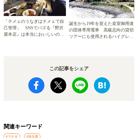
「テメェのうなぎはテメェで自
誕生から19年を迎えた皇室御用達
己管理」 SNSでバズる『野沢
の団体専用電車 高級志向の貸切
屋本店』は本当においしいの
ツアーにも使用されるハイグレー
か!? いざ実食調査
ド電車とは
この記事をシェア
関連キーワード
#ウナギ
#埼玉県