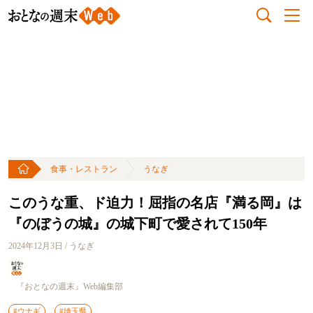
食事・レストラン
うなぎ
このうな重、ド迫力！屈指の名店『満る岡』は
『のぼうの城』の城下町で愛されて150年
2024年12月3日 / うなぎ
『おとなの週末』Web編集部
#ウナギ
#埼玉県