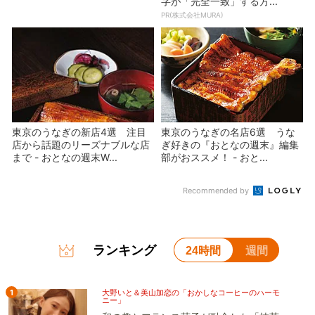
字が「完全一致」する方...
PR(株式会社MURA)
東京のうなぎの新店4選 注目
東京のうなぎの名店6選 うな
店から話題のリーズナブルな店
ぎ好きの『おとなの週末』編集
まで - おとなの週末W...
部がおススメ！ - おと...
Recommended by
ランキング
24時間
週間
1
大野いと＆美山加恋の「おかしなコーヒーのハーモ
ニー」