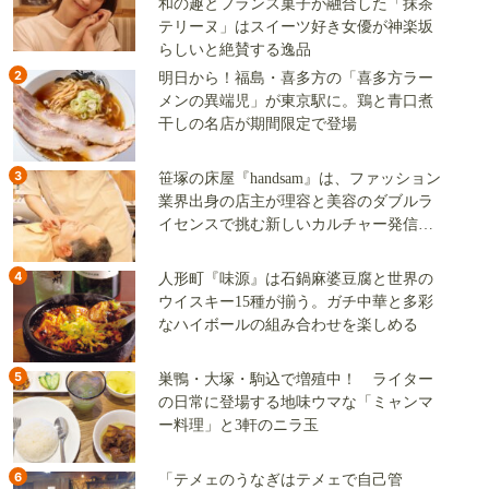
和の趣とフランス菓子が融合した「抹茶
テリーヌ」はスイーツ好き女優が神楽坂
らしいと絶賛する逸品
2
明日から！福島・喜多方の「喜多方ラー
メンの異端児」が東京駅に。鶏と青口煮
干しの名店が期間限定で登場
3
笹塚の床屋『handsam』は、ファッション
業界出身の店主が理容と美容のダブルラ
イセンスで挑む新しいカルチャー発信基
地
4
人形町『味源』は石鍋麻婆豆腐と世界の
ウイスキー15種が揃う。ガチ中華と多彩
なハイボールの組み合わせを楽しめる
5
巣鴨・大塚・駒込で増殖中！ ライター
の日常に登場する地味ウマな「ミャンマ
ー料理」と3軒のニラ玉
6
「テメェのうなぎはテメェで自己管