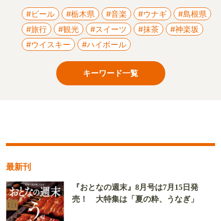
#ビール
#栃木県
#音楽
#ウナギ
#島根県
#旅行
#観光
#スイーツ
#抹茶
#神楽坂
#ウイスキー
#ハイボール
キーワード一覧
最新刊
『おとなの週末』8月号は7月15日発
売！ 大特集は「夏の粋、うなぎ」