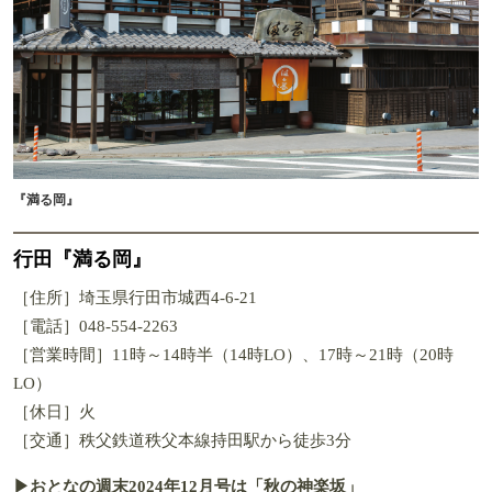
『満る岡』
行田『満る岡』
［住所］埼玉県行田市城西4-6-21
［電話］048-554-2263
［営業時間］11時～14時半（14時LO）、17時～21時（20時
LO）
［休日］火
［交通］秩父鉄道秩父本線持田駅から徒歩3分
▶おとなの週末2024年12月号は「秋の神楽坂」