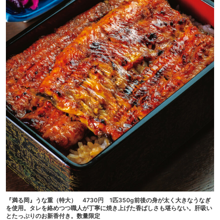
『満る岡』うな重（特大） 4730円 1匹350g前後の身が太く大きなうなぎ
を使用。タレを絡めつつ職人が丁寧に焼き上げた香ばしさも堪らない。肝吸い
とたっぷりのお新香付き。数量限定