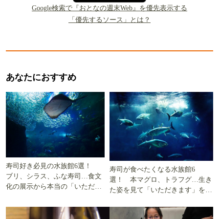
Google検索で『おとなの週末Web』を優先表示する
「優先するソース」とは？
あなたにおすすめ
寿司好き必見の水族館6選！
寿司が食べたくなる水族館6
ブリ、シラス、ふな寿司…食文
選！ 本マグロ、トラフグ…生き
化の展示から本当の「いただき
た姿を見て「いただきます」を考
ます」を知る
える