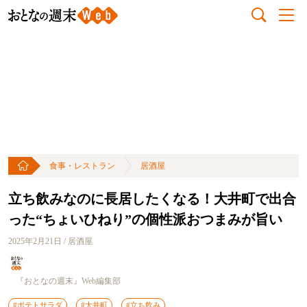
食事・レストラン
居酒屋
立ち飲みなのに長居したくなる！大井町で出合
った“ちょいひねり”の個性派おつまみが旨い
2025年2月21日 / 居酒屋
『おとなの週末』Web編集部
#ポテトサラダ
#大井町
#立ち飲み