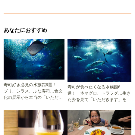
あなたにおすすめ
寿司好き必見の水族館6選！
寿司が食べたくなる水族館6
ブリ、シラス、ふな寿司…食文
選！ 本マグロ、トラフグ…生き
化の展示から本当の「いただき
た姿を見て「いただきます」を考
ます」を知る
える