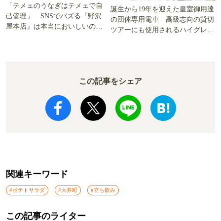
「テメェのうなぎはテメェで自
誕生から19年を迎えた皇室御用達
己管理」 SNSでバズる『野沢
の団体専用電車 高級志向の貸切
屋本店』は本当においしいの
ツアーにも使用されるハイグレー
か!? いざ実食調査
ド電車とは
この記事をシェア
関連キーワード
#ポテトサラダ
#大井町
#立ち飲み
この記事のライター