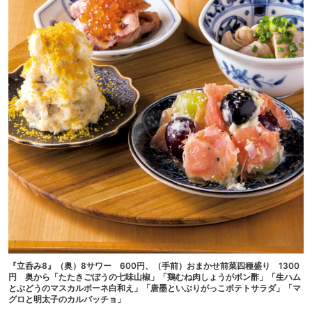
『立呑み8』（奥）8サワー 600円、（手前）おまかせ前菜四種盛り 1300
円 奥から「たたきごぼうの七味山椒」「鶏むね肉しょうがポン酢」「生ハム
とぶどうのマスカルポーネ白和え」「唐墨といぶりがっこポテトサラダ」「マ
グロと明太子のカルパッチョ」