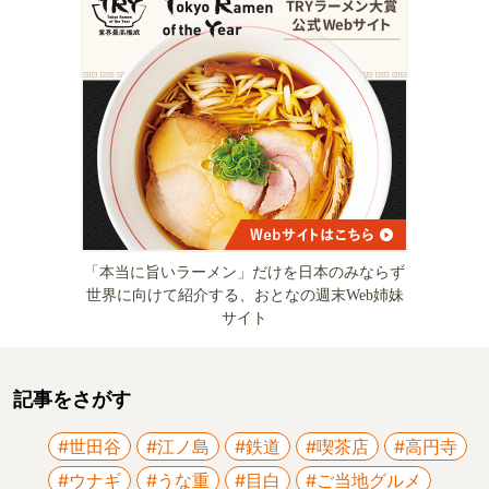
「本当に旨いラーメン」だけを日本のみならず
世界に向けて紹介する、おとなの週末Web姉妹
サイト
記事をさがす
#世田谷
#江ノ島
#鉄道
#喫茶店
#高円寺
#ウナギ
#うな重
#目白
#ご当地グルメ