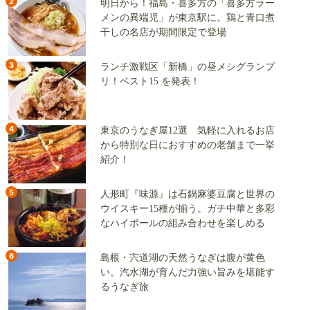
2
明日から！福島・喜多方の「喜多方ラー
メンの異端児」が東京駅に。鶏と青口煮
干しの名店が期間限定で登場
3
ランチ激戦区「新橋」の昼メシグランプ
リ！ベスト15 を発表！
4
東京のうなぎ屋12選 気軽に入れるお店
から特別な日におすすめの老舗まで一挙
紹介！
5
人形町『味源』は石鍋麻婆豆腐と世界の
ウイスキー15種が揃う。ガチ中華と多彩
なハイボールの組み合わせを楽しめる
6
島根・宍道湖の天然うなぎは腹が黄色
い。汽水湖が育んだ力強い旨みを堪能す
るうなぎ旅