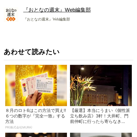
『おとなの週末』Web編集部
『おとなの週末』Web編集部
あわせて読みたい
８月のロト6はこの方法で買え!!
【厳選】本当にうまい《個性派
６つの数字が『完全一致』する
立ち飲み店》3軒！大井町、門
方法
前仲町に行ったら寄らなき...
PR(株式会社MURA)