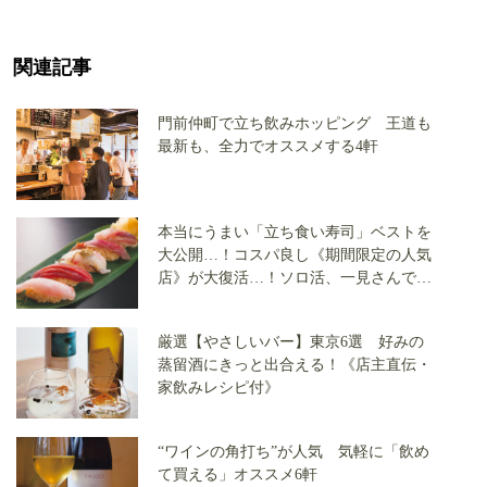
関連記事
門前仲町で立ち飲みホッピング 王道も
最新も、全力でオススメする4軒
本当にうまい「立ち食い寿司」ベストを
大公開…！コスパ良し《期間限定の人気
店》が大復活…！ソロ活、一見さんでも
大丈夫
厳選【やさしいバー】東京6選 好みの
蒸留酒にきっと出合える！《店主直伝・
家飲みレシピ付》
“ワインの角打ち”が人気 気軽に「飲め
て買える」オススメ6軒