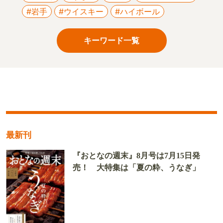
#岩手
#ウイスキー
#ハイボール
キーワード一覧
最新刊
『おとなの週末』8月号は7月15日発
売！ 大特集は「夏の粋、うなぎ」