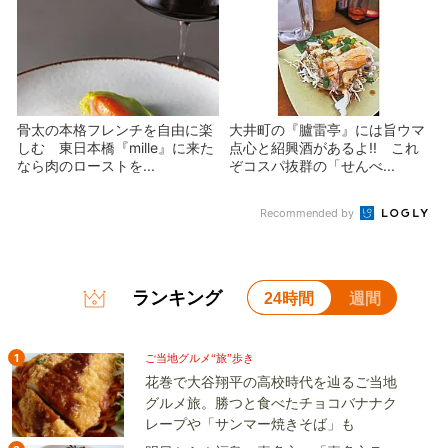
骨太の本格フレンチを自由に楽
大井町の『臚雷亭』には旨ウマ
しむ 東日本橋『mille』に来た
点心と紹興酒があるよ!! これ
なら肉のローストを...
ぞコスパ抜群の「せんべ...
Recommended by
ランキング
24時間
週間
1
ご当地グルメ“旅”歩き
花巻で大谷翔平の高校時代を辿るご当地
グルメ旅。勝つと食べたチョコバナナク
レープや「サンマー焼きそば」も