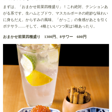
まずは、「おまかせ前菜四種盛り」！これ絶対、テンションあ
がる系です。生ハムとブドウ、マスカルポーネの絶妙な味わい
に身もだえ。からすみの風味、「がっこ」の食感があとを引く
ポテサラ……そして、4種といいつつ実は5種あったり。
おまかせ前菜四種盛り 1300円、8サワー 600円