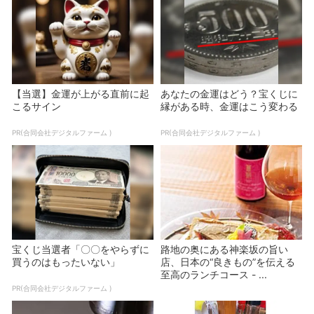
【当選】金運が上がる直前に起
あなたの金運はどう？宝くじに
こるサイン
縁がある時、金運はこう変わる
PR(合同会社デジタルファーム )
PR(合同会社デジタルファーム )
宝くじ当選者「〇〇をやらずに
路地の奥にある神楽坂の旨い
買うのはもったいない」
店、日本の“良きもの”を伝える
至高のランチコース - ...
PR(合同会社デジタルファーム )