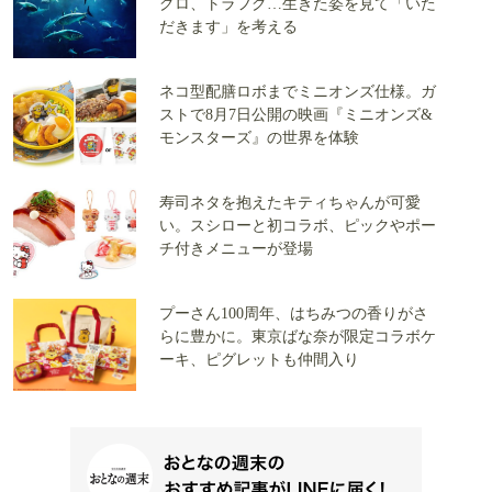
グロ、トラフグ…生きた姿を見て「いた
だきます」を考える
ネコ型配膳ロボまでミニオンズ仕様。ガ
ストで8月7日公開の映画『ミニオンズ&
モンスターズ』の世界を体験
寿司ネタを抱えたキティちゃんが可愛
い。スシローと初コラボ、ピックやポー
チ付きメニューが登場
プーさん100周年、はちみつの香りがさ
らに豊かに。東京ばな奈が限定コラボケ
ーキ、ピグレットも仲間入り