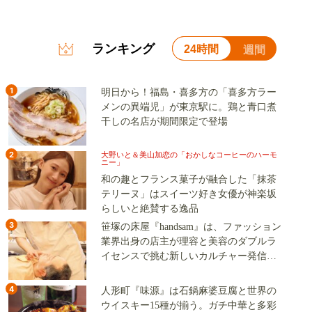
ランキング
24時間
週間
1
明日から！福島・喜多方の「喜多方ラー
メンの異端児」が東京駅に。鶏と青口煮
干しの名店が期間限定で登場
2
大野いと＆美山加恋の「おかしなコーヒーのハーモ
ニー」
和の趣とフランス菓子が融合した「抹茶
テリーヌ」はスイーツ好き女優が神楽坂
らしいと絶賛する逸品
3
笹塚の床屋『handsam』は、ファッション
業界出身の店主が理容と美容のダブルラ
イセンスで挑む新しいカルチャー発信基
地
4
人形町『味源』は石鍋麻婆豆腐と世界の
ウイスキー15種が揃う。ガチ中華と多彩