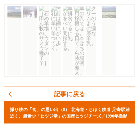
記事に戻る
撮り鉄の「食」の思い出（8） 北海道・ちほく鉄道 足寄駅跡
近く、超希少「ヒツジ堂」の国産ヒツジチーズ／1990年撮影