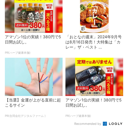
アマゾン1位の実績！380円で5
「おとなの週末」2024年9月号
日間お試し。
は8月16日発売！大特集は「カ
レー」ザ・ベスト ...
PR(ハーブ健康本舗)
【当選】金運が上がる直前に起
アマゾン1位の実績！380円で5
こるサイン
日間お試し。
PR(合同会社デジタルファーム )
PR(ハーブ健康本舗)
Recommended by