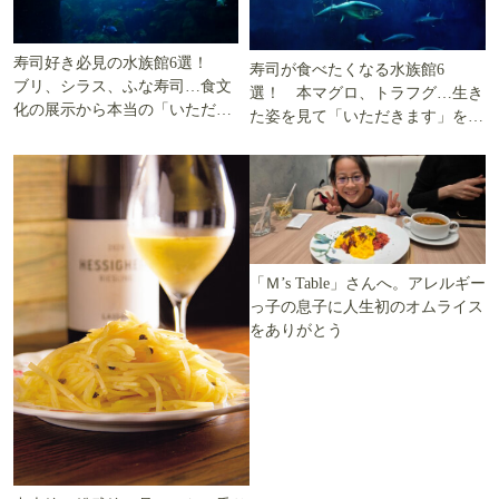
寿司好き必見の水族館6選！
寿司が食べたくなる水族館6
ブリ、シラス、ふな寿司…食文
選！ 本マグロ、トラフグ…生き
化の展示から本当の「いただき
た姿を見て「いただきます」を考
ます」を知る
える
「Ｍ’s Table」さんへ。アレルギー
っ子の息子に人生初のオムライス
をありがとう