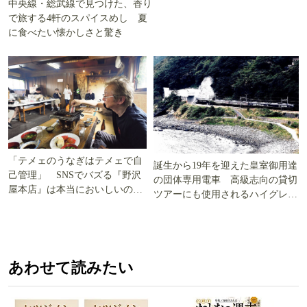
中央線・総武線で見つけた、香り
で旅する4軒のスパイスめし 夏
に食べたい懐かしさと驚き
「テメェのうなぎはテメェで自
誕生から19年を迎えた皇室御用達
己管理」 SNSでバズる『野沢
の団体専用電車 高級志向の貸切
屋本店』は本当においしいの
ツアーにも使用されるハイグレー
か!? いざ実食調査
ド電車とは
あわせて読みたい