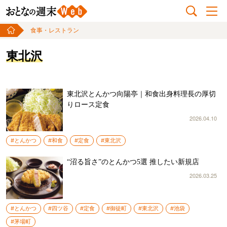
食事・レストラン
東北沢
東北沢とんかつ向陽亭｜和食出身料理長の厚切
りロース定食
2026.04.10
#とんかつ
#和食
#定食
#東北沢
“沼る旨さ”のとんかつ5選 推したい新規店
2026.03.25
#とんかつ
#四ツ谷
#定食
#御徒町
#東北沢
#池袋
#茅場町