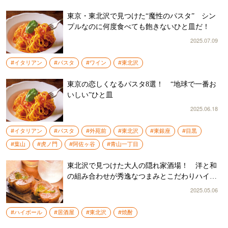
東京・東北沢で見つけた“魔性のパスタ” シン
プルなのに何度食べても飽きないひと皿だ！
2025.07.09
#イタリアン
#パスタ
#ワイン
#東北沢
東京の恋しくなるパスタ8選！ “地球で一番お
いしい”ひと皿
2025.06.18
#イタリアン
#パスタ
#外苑前
#東北沢
#東銀座
#目黒
#葉山
#虎ノ門
#阿佐ヶ谷
#青山一丁目
東北沢で見つけた大人の隠れ家酒場！ 洋と和
の組み合わせが秀逸なつまみとこだわりハイボ
ールが旨い
2025.05.06
#ハイボール
#居酒屋
#東北沢
#焼酎