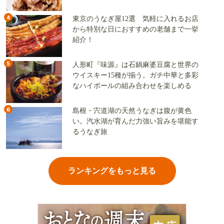
4
東京のうなぎ屋12選 気軽に入れるお店
から特別な日におすすめの老舗まで一挙
紹介！
5
人形町『味源』は石鍋麻婆豆腐と世界の
ウイスキー15種が揃う。ガチ中華と多彩
なハイボールの組み合わせを楽しめる
6
島根・宍道湖の天然うなぎは腹が黄色
い。汽水湖が育んだ力強い旨みを堪能す
るうなぎ旅
ランキングをもっと見る