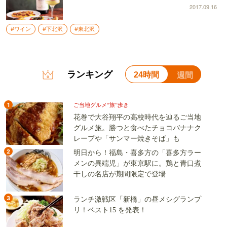
2017.09.16
#ワイン
#下北沢
#東北沢
ランキング
24時間
週間
1
ご当地グルメ“旅”歩き
花巻で大谷翔平の高校時代を辿るご当地
グルメ旅。勝つと食べたチョコバナナク
レープや「サンマー焼きそば」も
2
明日から！福島・喜多方の「喜多方ラー
メンの異端児」が東京駅に。鶏と青口煮
干しの名店が期間限定で登場
3
ランチ激戦区「新橋」の昼メシグランプ
リ！ベスト15 を発表！