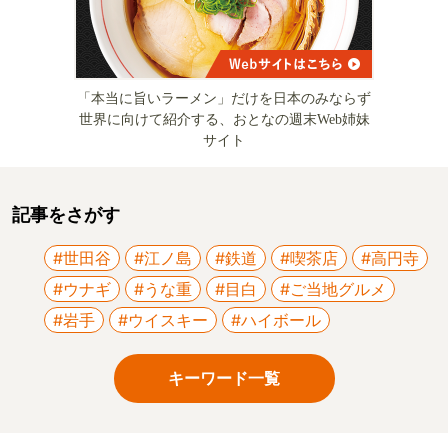
「本当に旨いラーメン」だけを日本のみならず
世界に向けて紹介する、おとなの週末Web姉妹
サイト
記事をさがす
#世田谷
#江ノ島
#鉄道
#喫茶店
#高円寺
#ウナギ
#うな重
#目白
#ご当地グルメ
#岩手
#ウイスキー
#ハイボール
キーワード一覧