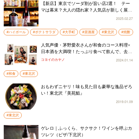
【新店】東京でソーダ割が旨い店2選！ テー
マは幕末？大人の隠れ家？人気店が新しく展開
する酒場
2025.02.27
#ハイボール
#ポテトサラダ
#大手町
#居酒屋
#東北沢
#焼酎
人気声優・茅野愛衣さんが和食のコース料理×
日本酒を大満喫！たっぷり食べて飲んで、去年
の思い出も語ります
2024.01.14
コヨイのカヤノ
#和食
#東北沢
おもわずニヤリ！味も見た目も豪華な逸品ぞろ
い！東北沢『美苑鮨』
2019.01.09
#東北沢
ゲレロ｜ふっくら、サクサク！ワインを呼ぶカ
ツレツ（ピザ/下北沢）