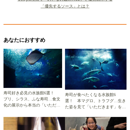
「優先するソース」とは？
あなたにおすすめ
寿司好き必見の水族館6選！
寿司が食べたくなる水族館6
ブリ、シラス、ふな寿司…食文
選！ 本マグロ、トラフグ…生き
化の展示から本当の「いただき
た姿を見て「いただきます」を考
ます」を知る
える