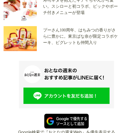
寿司ネタを抱えたキティちゃんが可愛
い。スシローと初コラボ、ピックやポー
チ付きメニューが登場
プーさん100周年、はちみつの香りがさ
らに豊かに。東京ばな奈が限定コラボケ
ーキ、ピグレットも仲間入り
Google検索で『おとなの週末Web』を優先表示する