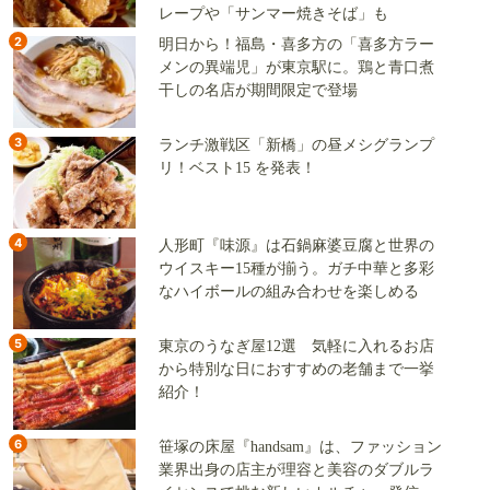
レープや「サンマー焼きそば」も
2
明日から！福島・喜多方の「喜多方ラー
メンの異端児」が東京駅に。鶏と青口煮
干しの名店が期間限定で登場
3
ランチ激戦区「新橋」の昼メシグランプ
リ！ベスト15 を発表！
4
人形町『味源』は石鍋麻婆豆腐と世界の
ウイスキー15種が揃う。ガチ中華と多彩
なハイボールの組み合わせを楽しめる
5
東京のうなぎ屋12選 気軽に入れるお店
から特別な日におすすめの老舗まで一挙
紹介！
6
笹塚の床屋『handsam』は、ファッション
業界出身の店主が理容と美容のダブルラ