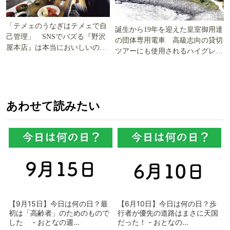
「テメェのうなぎはテメェで自
誕生から19年を迎えた皇室御用達
己管理」 SNSでバズる『野沢
の団体専用電車 高級志向の貸切
屋本店』は本当においしいの
ツアーにも使用されるハイグレー
か!? いざ実食調査
ド電車とは
あわせて読みたい
【9月15日】今日は何の日？最
【6月10日】今日は何の日？歩
初は「高齢者」のためのもので
行者が優先の道路はまさに天国
した - おとなの週...
だった！ - おとなの...