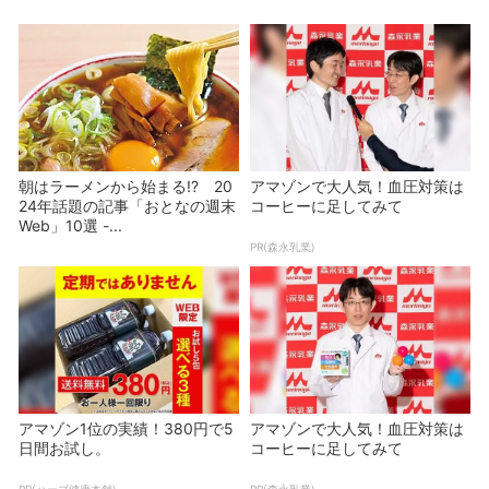
朝はラーメンから始まる!? 20
アマゾンで大人気！血圧対策は
24年話題の記事「おとなの週末
コーヒーに足してみて
Web」10選 -...
PR(森永乳業)
アマゾン1位の実績！380円で5
アマゾンで大人気！血圧対策は
日間お試し。
コーヒーに足してみて
PR(ハーブ健康本舗)
PR(森永乳業)