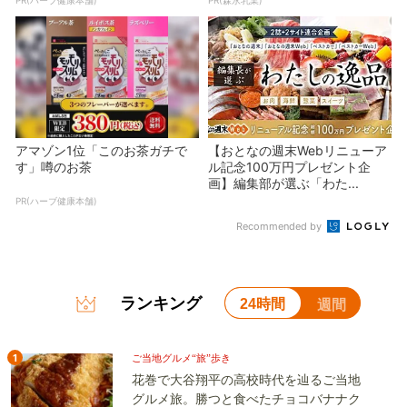
アマゾン1位「このお茶ガチで
【おとなの週末Webリニューア
す」噂のお茶
ル記念100万円プレゼント企
画】編集部が選ぶ「わた...
PR(ハーブ健康本舗)
Recommended by
ランキング
24時間
週間
1
ご当地グルメ“旅”歩き
花巻で大谷翔平の高校時代を辿るご当地
グルメ旅。勝つと食べたチョコバナナク