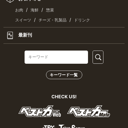
/
/
お肉
海鮮
惣菜
/
/
スイーツ
チーズ・乳製品
ドリンク
最新刊
キーワード一覧
CHECK US!