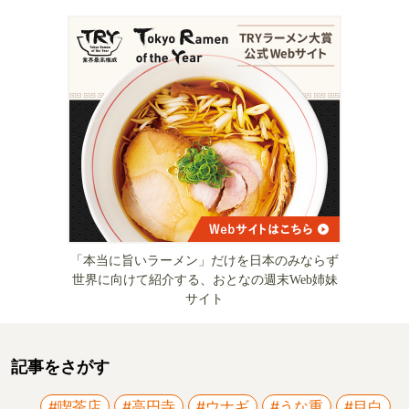
「本当に旨いラーメン」だけを日本のみならず
世界に向けて紹介する、おとなの週末Web姉妹
サイト
記事をさがす
#喫茶店
#高円寺
#ウナギ
#うな重
#目白