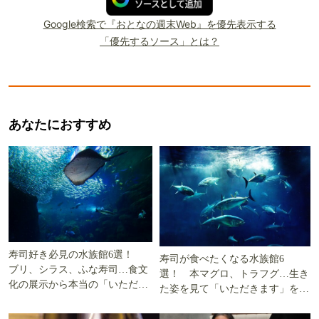
Google検索で『おとなの週末Web』を優先表示する
「優先するソース」とは？
あなたにおすすめ
寿司好き必見の水族館6選！
寿司が食べたくなる水族館6
ブリ、シラス、ふな寿司…食文
選！ 本マグロ、トラフグ…生き
化の展示から本当の「いただき
た姿を見て「いただきます」を考
ます」を知る
える