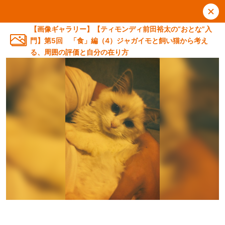
【画像ギャラリー】【ティモンディ前田裕太の“おとな”入
門】第5回 「食」編（4）ジャガイモと飼い猫から考え
る、周囲の評価と自分の在り方