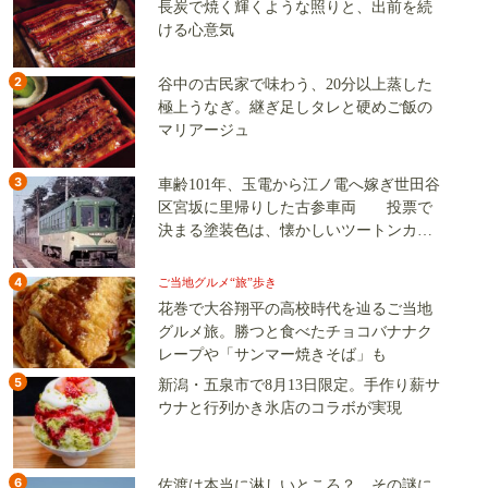
長炭で焼く輝くような照りと、出前を続
ける心意気
2
谷中の古民家で味わう、20分以上蒸した
極上うなぎ。継ぎ足しタレと硬めご飯の
マリアージュ
3
車齢101年、玉電から江ノ電へ嫁ぎ世田谷
区宮坂に里帰りした古参車両 投票で
決まる塗装色は、懐かしいツートンカラ
ーか、グリーン単色か
4
ご当地グルメ“旅”歩き
花巻で大谷翔平の高校時代を辿るご当地
グルメ旅。勝つと食べたチョコバナナク
レープや「サンマー焼きそば」も
5
新潟・五泉市で8月13日限定。手作り薪サ
ウナと行列かき氷店のコラボが実現
6
佐渡は本当に淋しいところ？ その謎に