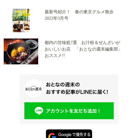
最新号紹介！ 春の東京グルメ散歩
2022年3月号
都内の甘味処7選 お汁粉＆ぜんざいが
おいしいお店 「おとなの週末編集部」
おススメ!!