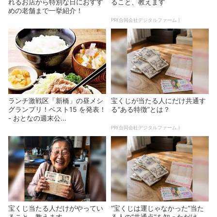
れるお店から特別な日におすす
ること、教えます
めの老舗まで一挙紹介！
PR(合同会社デジタルファーム )
ランチ激戦区「新橋」の昼メシ
宝くじが当たる人にだけ共通す
グランプリ！ベスト15 を発表！
る“ある特徴”とは？
- おとなの週末公...
PR(合同会社デジタルファーム )
宝くじ当たる人だけがやってい
“宝くじは運じゃなかった”当た
ること、教えます
る人の“共通点”を知っただけ