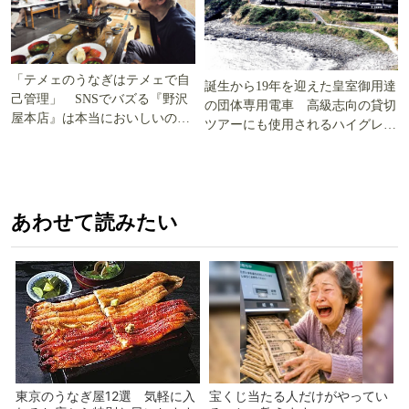
「テメェのうなぎはテメェで自
誕生から19年を迎えた皇室御用達
己管理」 SNSでバズる『野沢
の団体専用電車 高級志向の貸切
屋本店』は本当においしいの
ツアーにも使用されるハイグレー
か!? いざ実食調査
ド電車とは
あわせて読みたい
東京のうなぎ屋12選 気軽に入
宝くじ当たる人だけがやってい