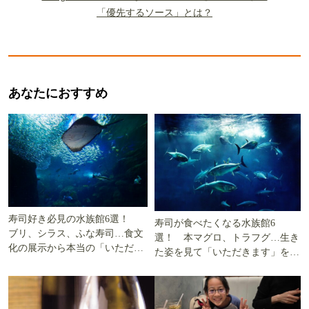
「優先するソース」とは？
あなたにおすすめ
寿司好き必見の水族館6選！
寿司が食べたくなる水族館6
ブリ、シラス、ふな寿司…食文
選！ 本マグロ、トラフグ…生き
化の展示から本当の「いただき
た姿を見て「いただきます」を考
ます」を知る
える