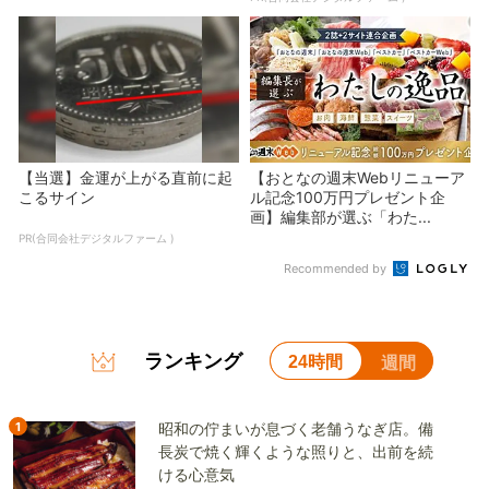
【当選】金運が上がる直前に起
【おとなの週末Webリニューア
こるサイン
ル記念100万円プレゼント企
画】編集部が選ぶ「わた...
PR(合同会社デジタルファーム )
Recommended by
ランキング
24時間
週間
1
昭和の佇まいが息づく老舗うなぎ店。備
長炭で焼く輝くような照りと、出前を続
ける心意気