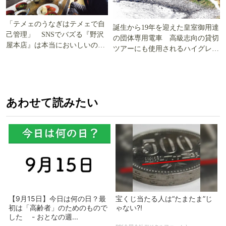
「テメェのうなぎはテメェで自
誕生から19年を迎えた皇室御用達
己管理」 SNSでバズる『野沢
の団体専用電車 高級志向の貸切
屋本店』は本当においしいの
ツアーにも使用されるハイグレー
か!? いざ実食調査
ド電車とは
あわせて読みたい
【9月15日】今日は何の日？最
宝くじ当たる人は“たまたま”じ
初は「高齢者」のためのもので
ゃない?!
した - おとなの週...