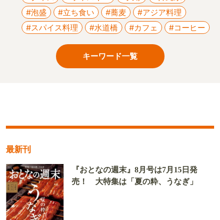
#泡盛
#立ち食い
#蕎麦
#アジア料理
#スパイス料理
#水道橋
#カフェ
#コーヒー
キーワード一覧
最新刊
『おとなの週末』8月号は7月15日発
売！ 大特集は「夏の粋、うなぎ」