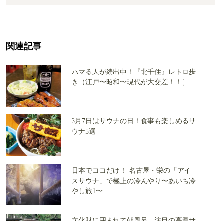
関連記事
ハマる人が続出中！『北千住』レトロ歩
き（江戸〜昭和〜現代が大交差！！）
3月7日はサウナの日！食事も楽しめるサ
ウナ5選
日本でココだけ！ 名古屋・栄の「アイ
スサウナ」で極上の冷んやり〜あいち冷
やし旅1〜
文化財に囲まれて朝風呂、注目の高温サ