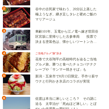
2
谷中の古民家で味わう、20分以上蒸した
極上うなぎ。継ぎ足しタレと硬めご飯の
マリアージュ
3
車齢101年、玉電から江ノ電へ嫁ぎ世田谷
区宮坂に里帰りした古参車両 投票で
決まる塗装色は、懐かしいツートンカラ
ーか、グリーン単色か
4
ご当地グルメ“旅”歩き
花巻で大谷翔平の高校時代を辿るご当地
グルメ旅。勝つと食べたチョコバナナク
レープや「サンマー焼きそば」も
5
新潟・五泉市で8月13日限定。手作り薪サ
ウナと行列かき氷店のコラボが実現
6
佐渡は本当に淋しいところ？ その謎に
迫る 太宰治が「死ぬほど淋しい」とぼ
やいた佐渡島一周紀行（１）