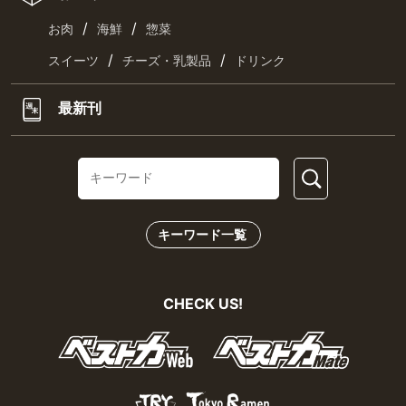
/
/
お肉
海鮮
惣菜
/
/
スイーツ
チーズ・乳製品
ドリンク
最新刊
キーワード一覧
CHECK US!