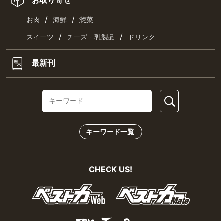
お取り寄せ
/
/
お肉
海鮮
惣菜
/
/
スイーツ
チーズ・乳製品
ドリンク
最新刊
キーワード一覧
CHECK US!