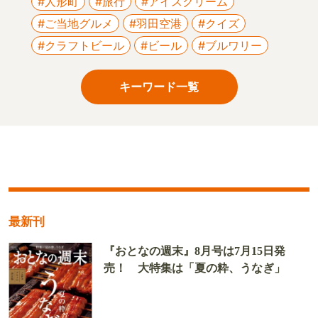
#人形町
#旅行
#アイスクリーム
#ご当地グルメ
#羽田空港
#クイズ
#クラフトビール
#ビール
#ブルワリー
キーワード一覧
最新刊
『おとなの週末』8月号は7月15日発
売！ 大特集は「夏の粋、うなぎ」