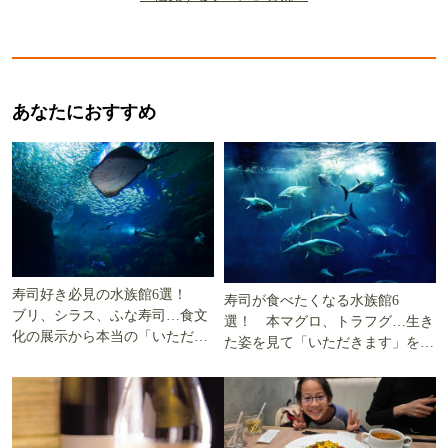
あなたにおすすめ
寿司好き必見の水族館6選！
寿司が食べたくなる水族館6
ブリ、シラス、ふな寿司…食文
選！ 本マグロ、トラフグ…生き
化の展示から本当の「いただき
た姿を見て「いただきます」を考
ます」を知る
える