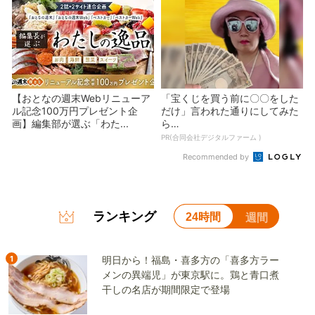
【おとなの週末Webリニューア
「宝くじを買う前に〇〇をした
ル記念100万円プレゼント企
だけ」言われた通りにしてみた
画】編集部が選ぶ「わた...
ら…
PR(合同会社デジタルファーム )
Recommended by
ランキング
24時間
週間
1
明日から！福島・喜多方の「喜多方ラー
メンの異端児」が東京駅に。鶏と青口煮
干しの名店が期間限定で登場