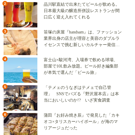
2
品川駅直結で出来たてビールが飲める。
日本最大級の醸造所併設レストランが間
口広く迎え入れてくれる
3
笹塚の床屋『handsam』は、ファッション
業界出身の店主が理容と美容のダブルラ
イセンスで挑む新しいカルチャー発信基
地
4
富士山×駿河湾、入場券で飲める球場、
部屋で10L飲み放題。ビール好き編集部
が本気で選んだ「ビール旅」
5
「テメェのうなぎはテメェで自己管
理」 SNSでバズる『野沢屋本店』は本
当においしいのか!? いざ実食調査
6
蒲田『お好み焼き辰』で発見した「カキ
オコ×タリスカーハイボール」が海のマ
リアージュだった