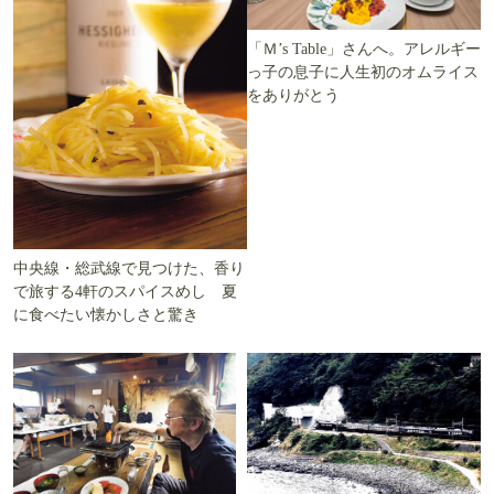
「Ｍ’s Table」さんへ。アレルギー
っ子の息子に人生初のオムライス
をありがとう
中央線・総武線で見つけた、香り
で旅する4軒のスパイスめし 夏
に食べたい懐かしさと驚き