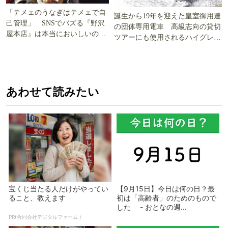
「テメェのうなぎはテメェで自
誕生から19年を迎えた皇室御用達
己管理」 SNSでバズる『野沢
の団体専用電車 高級志向の貸切
屋本店』は本当においしいの
ツアーにも使用されるハイグレー
か!? いざ実食調査
ド電車とは
あわせて読みたい
宝くじ当たる人だけがやってい
【9月15日】今日は何の日？最
ること、教えます
初は「高齢者」のためのもので
した - おとなの週...
PR(合同会社デジタルファーム )