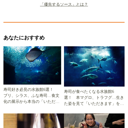
「優先するソース」とは？
あなたにおすすめ
寿司好き必見の水族館6選！
寿司が食べたくなる水族館6
ブリ、シラス、ふな寿司…食文
選！ 本マグロ、トラフグ…生き
化の展示から本当の「いただき
た姿を見て「いただきます」を考
ます」を知る
える