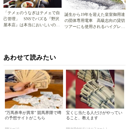
「テメェのうなぎはテメェで自
誕生から19年を迎えた皇室御用達
己管理」 SNSでバズる『野沢
の団体専用電車 高級志向の貸切
屋本店』は本当においしいの
ツアーにも使用されるハイグレー
か!? いざ実食調査
ド電車とは
あわせて読みたい
“万馬券率が異常” 競馬界隈で噂
宝くじ当たる人だけがやってい
の予想サイトがこちら
ること、教えます
PR(ルーツ)
PR(合同会社デジタルファーム )