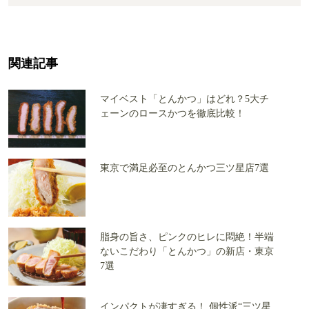
関連記事
マイベスト「とんかつ」はどれ？5大チ
ェーンのロースかつを徹底比較！
東京で満足必至のとんかつ三ツ星店7選
脂身の旨さ、ピンクのヒレに悶絶！半端
ないこだわり「とんかつ」の新店・東京
7選
インパクトが凄すぎる！ 個性派“三ツ星