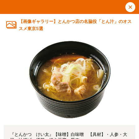
【画像ギャラリー】とんかつ店の名脇役「とん汁」のオス
スメ東京5選
『とんかつ けい太』【味噌】白味噌 【具材】・人参・大