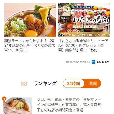
朝はラーメンから始まる!? 20
【おとなの週末Webリニューア
24年話題の記事「おとなの週末
ル記念100万円プレゼント企
Web」10選 -...
画】編集部が選ぶ「わた...
Recommended by
ランキング
24時間
週間
1
明日から！福島・喜多方の「喜多方ラー
メンの異端児」が東京駅に。鶏と青口煮
干しの名店が期間限定で登場