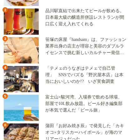
2
品川駅直結で出来たてビールが飲める。
日本最大級の醸造所併設レストランが間
口広く迎え入れてくれる
3
笹塚の床屋『handsam』は、ファッション
業界出身の店主が理容と美容のダブルラ
イセンスで挑む新しいカルチャー発信基
地
4
「テメェのうなぎはテメェで自己管
理」 SNSでバズる『野沢屋本店』は本
当においしいのか!? いざ実食調査
5
富士山×駿河湾、入場券で飲める球場、
部屋で10L飲み放題。ビール好き編集部
が本気で選んだ「ビール旅」
6
蒲田『お好み焼き辰』で発見した「カキ
オコ×タリスカーハイボール」が海のマ
リアージュだった