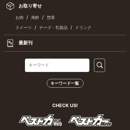
お取り寄せ
/
/
お肉
海鮮
惣菜
/
/
スイーツ
チーズ・乳製品
ドリンク
最新刊
キーワード一覧
CHECK US!