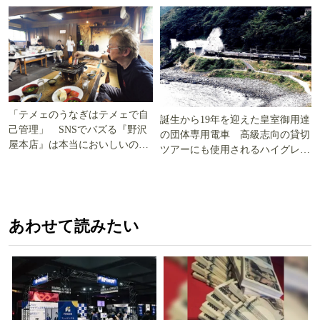
「テメェのうなぎはテメェで自
誕生から19年を迎えた皇室御用達
己管理」 SNSでバズる『野沢
の団体専用電車 高級志向の貸切
屋本店』は本当においしいの
ツアーにも使用されるハイグレー
か!? いざ実食調査
ド電車とは
あわせて読みたい