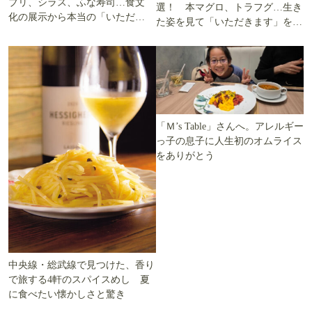
ブリ、シラス、ふな寿司…食文
選！ 本マグロ、トラフグ…生き
化の展示から本当の「いただき
た姿を見て「いただきます」を考
ます」を知る
える
「Ｍ’s Table」さんへ。アレルギー
っ子の息子に人生初のオムライス
をありがとう
中央線・総武線で見つけた、香り
で旅する4軒のスパイスめし 夏
に食べたい懐かしさと驚き