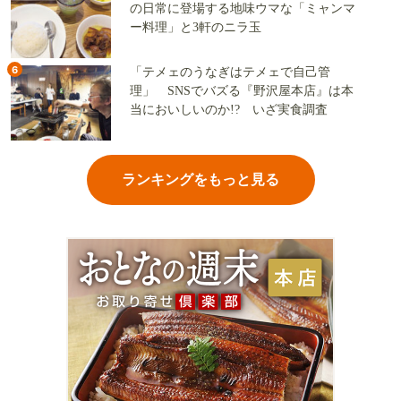
の日常に登場する地味ウマな「ミャンマ
ー料理」と3軒のニラ玉
6
「テメェのうなぎはテメェで自己管
理」 SNSでバズる『野沢屋本店』は本
当においしいのか!? いざ実食調査
ランキングをもっと見る