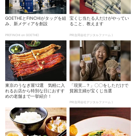
GOETHEとFINCHIがタッグを組
宝くじ当たる人だけがやってい
み、新メディアを創設
ること、教えます
PR(FINCHI on GOETHE)
PR(合同会社デジタルファーム )
東京のうなぎ屋12選 気軽に入
「現実…？」〇〇をしただけで
れるお店から特別な日におすす
貧困主婦が宝くじ当選
めの老舗まで一挙紹介！
PR(合同会社デジタルファーム )