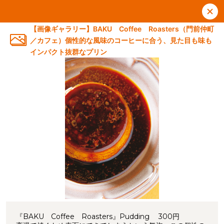
【画像ギャラリー】BAKU Coffee Roasters（門前仲町
／カフェ）個性的な風味のコーヒーに合う、見た目も味も
インパクト抜群なプリン
『BAKU Coffee Roasters』Pudding 300円