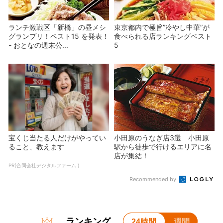
ランチ激戦区「新橋」の昼メシ
東京都内で極旨”冷やし中華”が
グランプリ！ベスト15 を発表！
食べられる店ランキングベスト
- おとなの週末公...
5
宝くじ当たる人だけがやってい
小田原のうなぎ店3選 小田原
ること、教えます
駅から徒歩で行けるエリアに名
店が集結！
PR(合同会社デジタルファーム )
Recommended by
ランキング
24時間
週間