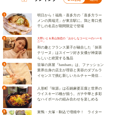
1
明日から！福島・喜多方の「喜多方ラー
メンの異端児」が東京駅に。鶏と青口煮
干しの名店が期間限定で登場
2
大野いと＆美山加恋の「おかしなコーヒーのハーモ
ニー」
和の趣とフランス菓子が融合した「抹茶
テリーヌ」はスイーツ好き女優が神楽坂
らしいと絶賛する逸品
3
笹塚の床屋『handsam』は、ファッション
業界出身の店主が理容と美容のダブルラ
イセンスで挑む新しいカルチャー発信基
地
4
人形町『味源』は石鍋麻婆豆腐と世界の
ウイスキー15種が揃う。ガチ中華と多彩
なハイボールの組み合わせを楽しめる
5
巣鴨・大塚・駒込で増殖中！ ライター