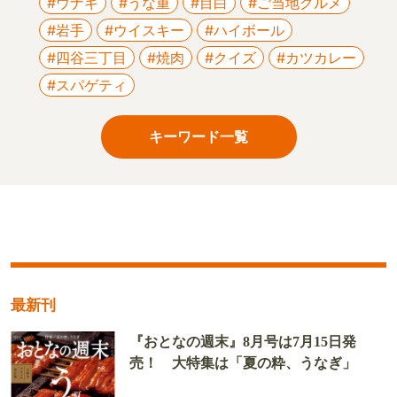
#ウナギ
#うな重
#目白
#ご当地グルメ
#岩手
#ウイスキー
#ハイボール
#四谷三丁目
#焼肉
#クイズ
#カツカレー
#スパゲティ
キーワード一覧
最新刊
『おとなの週末』8月号は7月15日発
売！ 大特集は「夏の粋、うなぎ」