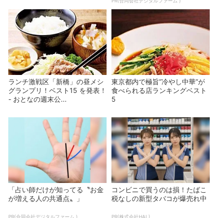
PR(合同会社デジタルファーム )
ランチ激戦区「新橋」の昼メシ
東京都内で極旨”冷やし中華”が
グランプリ！ベスト15 を発表！
食べられる店ランキングベスト
- おとなの週末公...
5
「占い師だけが知ってる〝お金
コンビニで買うのは損！たばこ
が増える人の共通点〟」
税なしの新型タバコが爆売れ中
PR(合同会社デジタルファーム )
PR(株式会社HAL)