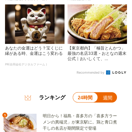
あなたの金運はどう？宝くじに
【東京都内】「極旨とんかつ」
縁がある時、金運はこう変わる
最強の名店33選 - おとなの週末
公式｜おいしくて、...
PR(合同会社デジタルファーム )
Recommended by
ランキング
24時間
週間
1
明日から！福島・喜多方の「喜多方ラー
メンの異端児」が東京駅に。鶏と青口煮
干しの名店が期間限定で登場