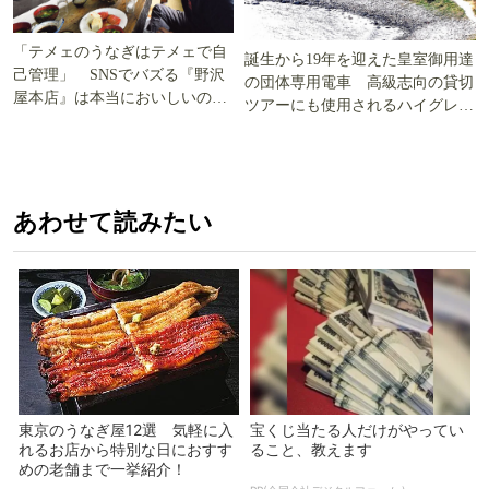
「テメェのうなぎはテメェで自
誕生から19年を迎えた皇室御用達
己管理」 SNSでバズる『野沢
の団体専用電車 高級志向の貸切
屋本店』は本当においしいの
ツアーにも使用されるハイグレー
か!? いざ実食調査
ド電車とは
あわせて読みたい
東京のうなぎ屋12選 気軽に入
宝くじ当たる人だけがやってい
れるお店から特別な日におすす
ること、教えます
めの老舗まで一挙紹介！