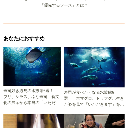
「優先するソース」とは？
あなたにおすすめ
寿司好き必見の水族館6選！
寿司が食べたくなる水族館6
ブリ、シラス、ふな寿司…食文
選！ 本マグロ、トラフグ…生き
化の展示から本当の「いただき
た姿を見て「いただきます」を考
ます」を知る
える