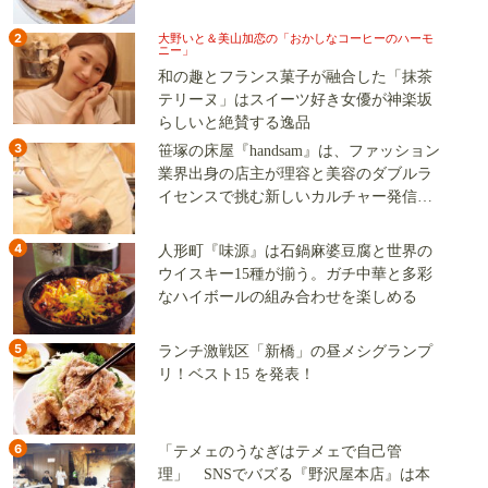
2
大野いと＆美山加恋の「おかしなコーヒーのハーモ
ニー」
和の趣とフランス菓子が融合した「抹茶
テリーヌ」はスイーツ好き女優が神楽坂
らしいと絶賛する逸品
3
笹塚の床屋『handsam』は、ファッション
業界出身の店主が理容と美容のダブルラ
イセンスで挑む新しいカルチャー発信基
地
4
人形町『味源』は石鍋麻婆豆腐と世界の
ウイスキー15種が揃う。ガチ中華と多彩
なハイボールの組み合わせを楽しめる
5
ランチ激戦区「新橋」の昼メシグランプ
リ！ベスト15 を発表！
6
「テメェのうなぎはテメェで自己管
理」 SNSでバズる『野沢屋本店』は本