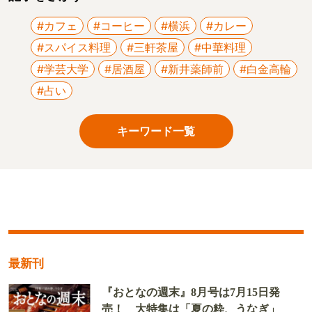
#カフェ
#コーヒー
#横浜
#カレー
#スパイス料理
#三軒茶屋
#中華料理
#学芸大学
#居酒屋
#新井薬師前
#白金高輪
#占い
キーワード一覧
最新刊
『おとなの週末』8月号は7月15日発
売！ 大特集は「夏の粋、うなぎ」