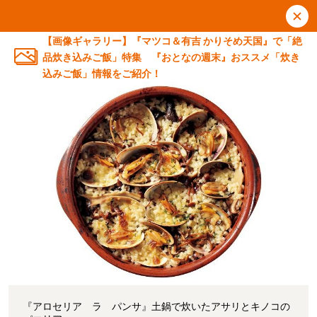
【画像ギャラリー】『マツコ＆有吉 かりそめ天国』で「絶
品炊き込みご飯」特集 『おとなの週末』おススメ「炊き
込みご飯」情報をご紹介！
『アロセリア ラ パンサ』土鍋で炊いたアサリとキノコの