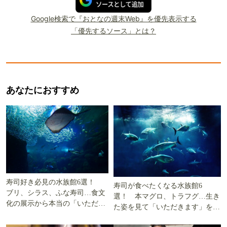
Google検索で『おとなの週末Web』を優先表示する
「優先するソース」とは？
あなたにおすすめ
寿司好き必見の水族館6選！
寿司が食べたくなる水族館6
ブリ、シラス、ふな寿司…食文
選！ 本マグロ、トラフグ…生き
化の展示から本当の「いただき
た姿を見て「いただきます」を考
ます」を知る
える