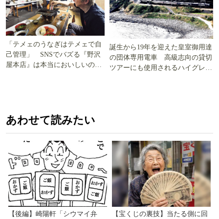
「テメェのうなぎはテメェで自
誕生から19年を迎えた皇室御用達
己管理」 SNSでバズる『野沢
の団体専用電車 高級志向の貸切
屋本店』は本当においしいの
ツアーにも使用されるハイグレー
か!? いざ実食調査
ド電車とは
あわせて読みたい
【後編】崎陽軒「シウマイ弁
【宝くじの裏技】当たる側に回