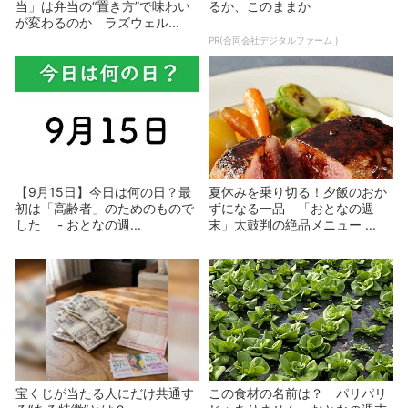
当」は弁当の“置き方”で味わい
るか、このままか
が変わるのか ラズウェル...
PR(合同会社デジタルファーム )
【9月15日】今日は何の日？最
夏休みを乗り切る！夕飯のおか
初は「高齢者」のためのもので
ずになる一品 「おとなの週
した - おとなの週...
末」太鼓判の絶品メニュー ...
宝くじが当たる人にだけ共通す
この食材の名前は？ パリパリ