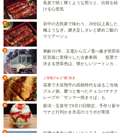
長炭で焼く輝くような照りと、出前を続
ける心意気
2
谷中の古民家で味わう、20分以上蒸した
極上うなぎ。継ぎ足しタレと硬めご飯の
マリアージュ
3
車齢101年、玉電から江ノ電へ嫁ぎ世田谷
区宮坂に里帰りした古参車両 投票で
決まる塗装色は、懐かしいツートンカラ
ーか、グリーン単色か
4
ご当地グルメ“旅”歩き
花巻で大谷翔平の高校時代を辿るご当地
グルメ旅。勝つと食べたチョコバナナク
レープや「サンマー焼きそば」も
5
新潟・五泉市で8月13日限定。手作り薪サ
ウナと行列かき氷店のコラボが実現
6