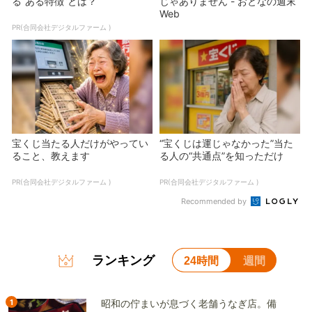
る“ある特徴”とは？
じゃありません - おとなの週末
Web
PR(合同会社デジタルファーム )
宝くじ当たる人だけがやってい
“宝くじは運じゃなかった”当た
ること、教えます
る人の“共通点”を知っただけ
PR(合同会社デジタルファーム )
PR(合同会社デジタルファーム )
Recommended by
ランキング
24時間
週間
1
昭和の佇まいが息づく老舗うなぎ店。備