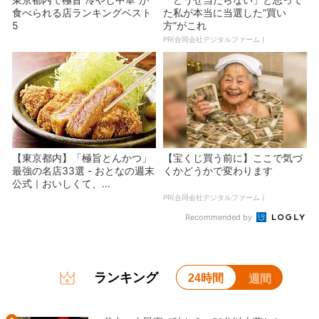
食べられる店ランキングベスト
た私が本当に当選した“買い
5
方”がこれ
PR(合同会社デジタルファーム )
【東京都内】「極旨とんかつ」
【宝くじ買う前に】ここで気づ
最強の名店33選 - おとなの週末
くかどうかで変わります
公式｜おいしくて、...
PR(合同会社デジタルファーム )
Recommended by
ランキング
24時間
週間