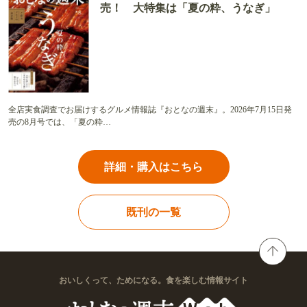
売！ 大特集は「夏の粋、うなぎ」
全店実食調査でお届けするグルメ情報誌『おとなの週末』。2026年7月15日発
売の8月号では、「夏の粋…
詳細・購入はこちら
既刊の一覧
おいしくって、ためになる。食を楽しむ情報サイト