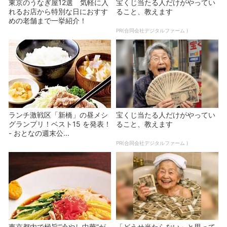
東京のうなぎ屋12選 気軽に入
宝くじ当たる人だけがやってい
れるお店から特別な日におすす
ること、教えます
めの老舗まで一挙紹介！
PR(合同会社デジタルファーム )
ランチ激戦区「新橋」の昼メシ
宝くじ当たる人だけがやってい
グランプリ！ベスト15 を発表！
ること、教えます
- おとなの週末公...
PR(合同会社デジタルファーム )
東京都内で極旨”冷やし中華”が
「どうせ当たらない」と思って