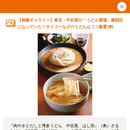
【画像ギャラリー】東京・中目黒が「うどん酒場」激戦区
になっていた！サイコーな〆のうどんはココ厳選3軒
『肉やきとだしと博多うどん 中目黒 はし田』（奥）ざる