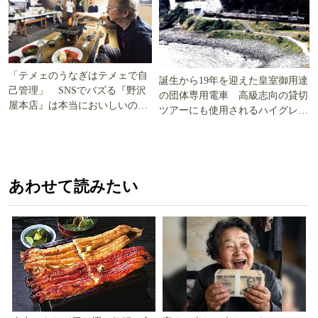
「テメェのうなぎはテメェで自
誕生から19年を迎えた皇室御用達
己管理」 SNSでバズる『野沢
の団体専用電車 高級志向の貸切
屋本店』は本当においしいの
ツアーにも使用されるハイグレー
か!? いざ実食調査
ド電車とは
あわせて読みたい