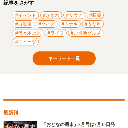
記事をさがす
#イベント
#かき氷
#サウナ
#新潟
#自動車
#クイズ
#ウナギ
#うな重
#代々木上原
#ライフ
#ご当地グルメ
#スイーツ
キーワード一覧
最新刊
『おとなの週末』8月号は7月15日発