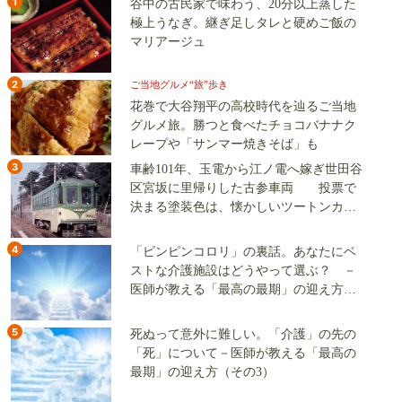
1
谷中の古民家で味わう、20分以上蒸した
極上うなぎ。継ぎ足しタレと硬めご飯の
マリアージュ
2
ご当地グルメ“旅”歩き
花巻で大谷翔平の高校時代を辿るご当地
グルメ旅。勝つと食べたチョコバナナク
レープや「サンマー焼きそば」も
3
車齢101年、玉電から江ノ電へ嫁ぎ世田谷
区宮坂に里帰りした古参車両 投票で
決まる塗装色は、懐かしいツートンカラ
ーか、グリーン単色か
4
「ピンピンコロリ」の裏話。あなたにベ
ストな介護施設はどうやって選ぶ？ －
医師が教える「最高の最期」の迎え方
（その2）
5
死ぬって意外に難しい。「介護」の先の
「死」について－医師が教える「最高の
最期」の迎え方（その3）