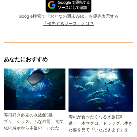
Google検索で『おとなの週末Web』を優先表示する
「優先するソース」とは？
あなたにおすすめ
寿司好き必見の水族館6選！
寿司が食べたくなる水族館6
ブリ、シラス、ふな寿司…食文
選！ 本マグロ、トラフグ…生き
化の展示から本当の「いただき
た姿を見て「いただきます」を考
ます」を知る
える