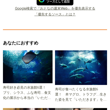
Google検索で『おとなの週末Web』を優先表示する
「優先するソース」とは？
あなたにおすすめ
寿司好き必見の水族館6選！
寿司が食べたくなる水族館6
ブリ、シラス、ふな寿司…食文
選！ 本マグロ、トラフグ…生き
化の展示から本当の「いただき
た姿を見て「いただきます」を考
ます」を知る
える