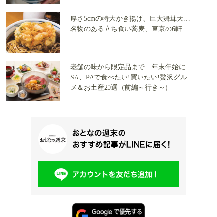
厚さ5cmの特大かき揚げ、巨大舞茸天…
名物のある立ち食い蕎麦、東京の6軒
老舗の味から限定品まで…年末年始に
SA、PAで食べたい!買いたい!贅沢グル
メ＆お土産20選（前編～行き～)