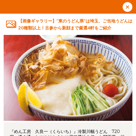
【画像ギャラリー】“東のうどん県“は埼玉、ご当地うどんは
20種類以上！古参から新顔まで厳選4軒をご紹介
『めん工房 久良一（くらいち）』冷製川幅うどん 720