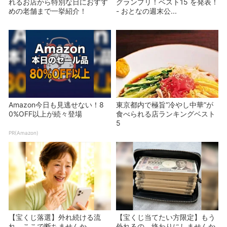
れるお店から特別な日におすす
グランプリ！ベスト15 を発表！
めの老舗まで一挙紹介！
- おとなの週末公...
Amazon今日も見逃せない！8
東京都内で極旨”冷やし中華”が
0%OFF以上が続々登場
食べられる店ランキングベスト
5
PR(Amazon)
【宝くじ落選】外れ続ける流
【宝くじ当てたい方限定】もう
れ、ここで断ちませんか
外れるの、終わりにしませんか