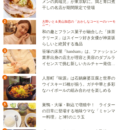
メンの異端児」が東京駅に。鶏と青口煮
干しの名店が期間限定で登場
2
大野いと＆美山加恋の「おかしなコーヒーのハーモ
ニー」
和の趣とフランス菓子が融合した「抹茶
テリーヌ」はスイーツ好き女優が神楽坂
らしいと絶賛する逸品
3
笹塚の床屋『handsam』は、ファッション
業界出身の店主が理容と美容のダブルラ
イセンスで挑む新しいカルチャー発信基
地
4
人形町『味源』は石鍋麻婆豆腐と世界の
ウイスキー15種が揃う。ガチ中華と多彩
なハイボールの組み合わせを楽しめる
5
巣鴨・大塚・駒込で増殖中！ ライター
の日常に登場する地味ウマな「ミャンマ
ー料理」と3軒のニラ玉