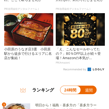
PR(合同会社デジタルファーム )
PR(合同会社デジタルファーム )
小田原のうなぎ店3選 小田原
「え、こんなセールやってた
駅から徒歩で行けるエリアに名
の？」80％OFF以上が続々登
店が集結！
場！Amazonの本気が...
PR(Amazon)
Recommended by
ランキング
24時間
週間
1
明日から！福島・喜多方の「喜多方ラー