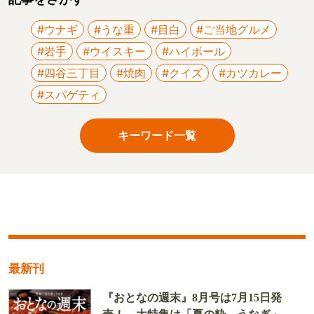
#ウナギ
#うな重
#目白
#ご当地グルメ
#岩手
#ウイスキー
#ハイボール
#四谷三丁目
#焼肉
#クイズ
#カツカレー
#スパゲティ
キーワード一覧
最新刊
『おとなの週末』8月号は7月15日発