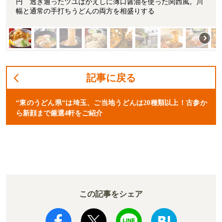
円 透き通ったツユはかえしに薄口醤油を使った関西風。川
幅と通常の手打ちうどんの両方を相盛りする
記事に戻る
“東のうどん県“は埼玉、ご当地うどんは20種類以上！古参か
ら新顔まで厳選4軒をご紹介
この記事をシェア