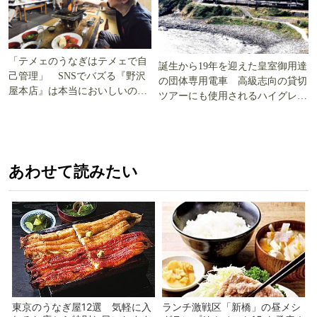
「テメェのうなぎはテメェで自
誕生から19年を迎えた皇室御用達
己管理」 SNSでバズる『野沢
の団体専用電車 高級志向の貸切
屋本店』は本当においしいの
ツアーにも使用されるハイグレー
か!? いざ実食調査
ド電車とは
あわせて読みたい
東京のうなぎ屋12選 気軽に入
ランチ激戦区「新橋」の昼メシ