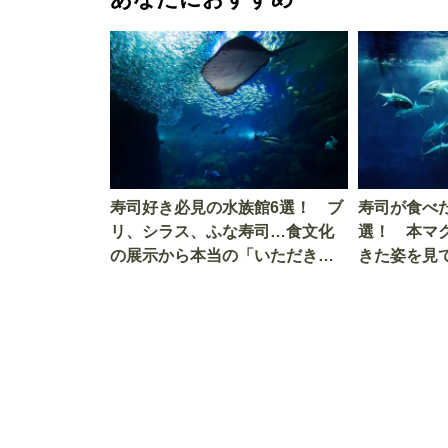
寿司好き必見の水族館6選！ ブ
寿司が食べ
リ、シラス、ふな寿司…食文化
選！ 本マ
の展示から本当の「いただきま
きた姿を見
す」を知る
を考える