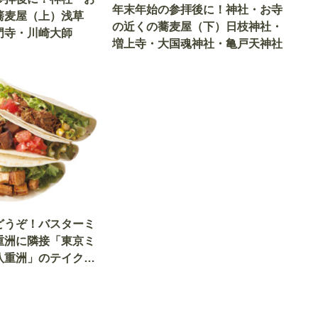
年末年始の参拝後に！神社・お寺
蕎麦屋（上）浅草
の近くの蕎麦屋（下）日枝神社・
門寺・川崎大師
増上寺・大国魂神社・亀戸天神社
どうぞ！バスターミ
重洲に隣接「東京ミ
八重洲」のテイクア
たりな3軒