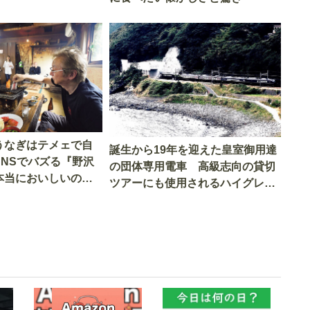
うなぎはテメェで自
誕生から19年を迎えた皇室御用達
SNSでバズる『野沢
の団体専用電車 高級志向の貸切
本当においしいの
ツアーにも使用されるハイグレー
実食調査
ド電車とは