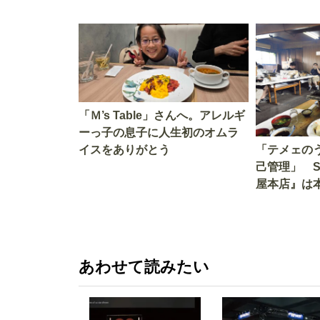
「Ｍ’s Table」さんへ。アレルギ
ーっ子の息子に人生初のオムラ
イスをありがとう
「テメェの
己管理」 
屋本店』は
か!? いざ
あわせて読みたい