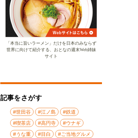
「本当に旨いラーメン」だけを日本のみならず
世界に向けて紹介する、おとなの週末Web姉妹
サイト
記事をさがす
#世田谷
#江ノ島
#鉄道
#喫茶店
#高円寺
#ウナギ
#うな重
#目白
#ご当地グルメ