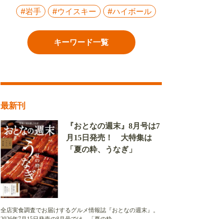
#岩手
#ウイスキー
#ハイボール
キーワード一覧
最新刊
『おとなの週末』8月号は7
月15日発売！ 大特集は
「夏の粋、うなぎ」
全店実食調査でお届けするグルメ情報誌『おとなの週末』。