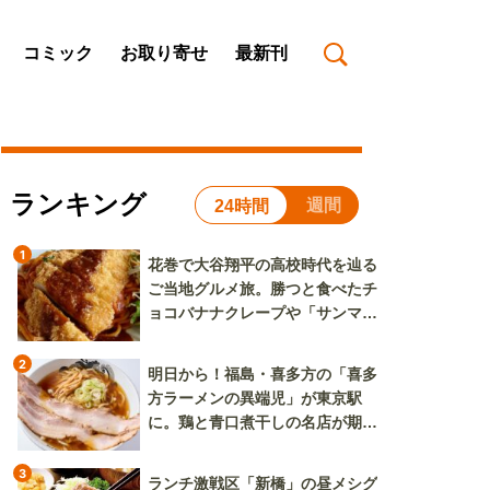
コミック
お取り寄せ
最新刊
ランキング
週間
24時間
1
花巻で大谷翔平の高校時代を辿る
ご当地グルメ旅。勝つと食べたチ
ョコバナナクレープや「サンマー
焼きそば」も
2
明日から！福島・喜多方の「喜多
方ラーメンの異端児」が東京駅
に。鶏と青口煮干しの名店が期間
限定で登場
3
ランチ激戦区「新橋」の昼メシグ