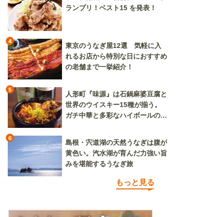
ランプリ！ベスト15 を発表！
4
東京のうなぎ屋12選 気軽に入
れるお店から特別な日におすすめ
の老舗まで一挙紹介！
5
人形町『味源』は石鍋麻婆豆腐と
世界のウイスキー15種が揃う。
ガチ中華と多彩なハイボールの組
み合わせを楽しめる
6
島根・宍道湖の天然うなぎは腹が
黄色い。汽水湖が育んだ力強い旨
みを堪能するうなぎ旅
もっと見る