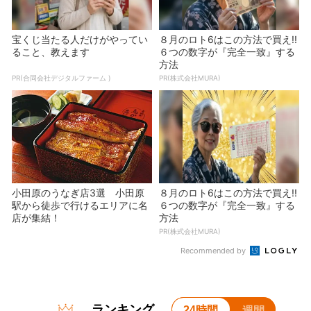
宝くじ当たる人だけがやってい
８月のロト6はこの方法で買え!!
ること、教えます
６つの数字が『完全一致』する
方法
PR(合同会社デジタルファーム )
PR(株式会社MURA)
小田原のうなぎ店3選 小田原
８月のロト6はこの方法で買え!!
駅から徒歩で行けるエリアに名
６つの数字が『完全一致』する
店が集結！
方法
PR(株式会社MURA)
Recommended by
ランキング
24時間
週間