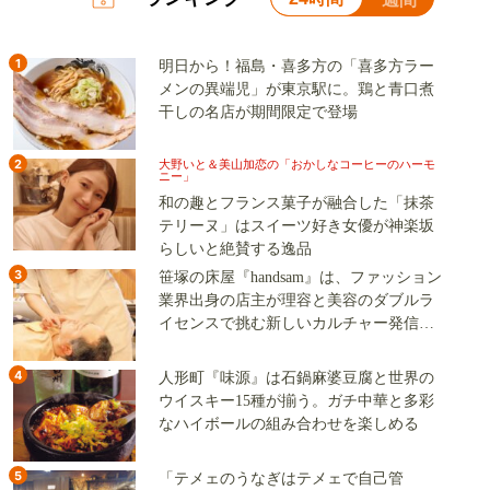
1
明日から！福島・喜多方の「喜多方ラー
メンの異端児」が東京駅に。鶏と青口煮
干しの名店が期間限定で登場
2
大野いと＆美山加恋の「おかしなコーヒーのハーモ
ニー」
和の趣とフランス菓子が融合した「抹茶
テリーヌ」はスイーツ好き女優が神楽坂
らしいと絶賛する逸品
3
笹塚の床屋『handsam』は、ファッション
業界出身の店主が理容と美容のダブルラ
イセンスで挑む新しいカルチャー発信基
地
4
人形町『味源』は石鍋麻婆豆腐と世界の
ウイスキー15種が揃う。ガチ中華と多彩
なハイボールの組み合わせを楽しめる
5
「テメェのうなぎはテメェで自己管