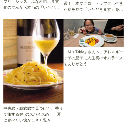
ブリ、シラス、ふな寿司…食文
選！ 本マグロ、トラフグ…生き
化の展示から本当の「いただき
た姿を見て「いただきます」を考
ます」を知る
える
「Ｍ’s Table」さんへ。アレルギー
っ子の息子に人生初のオムライス
をありがとう
中央線・総武線で見つけた、香り
で旅する4軒のスパイスめし 夏
に食べたい懐かしさと驚き