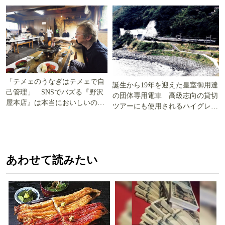
「テメェのうなぎはテメェで自
誕生から19年を迎えた皇室御用達
己管理」 SNSでバズる『野沢
の団体専用電車 高級志向の貸切
屋本店』は本当においしいの
ツアーにも使用されるハイグレー
か!? いざ実食調査
ド電車とは
あわせて読みたい