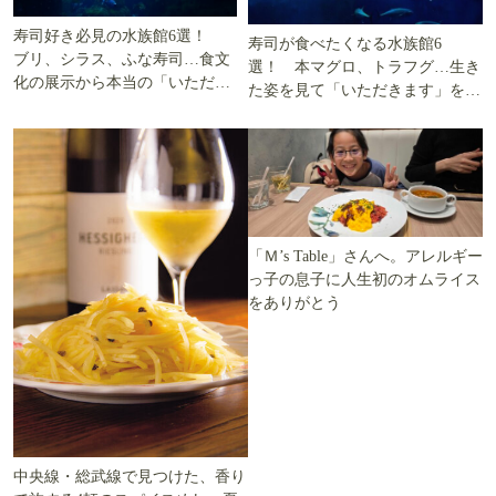
寿司好き必見の水族館6選！
寿司が食べたくなる水族館6
ブリ、シラス、ふな寿司…食文
選！ 本マグロ、トラフグ…生き
化の展示から本当の「いただき
た姿を見て「いただきます」を考
ます」を知る
える
「Ｍ’s Table」さんへ。アレルギー
っ子の息子に人生初のオムライス
をありがとう
中央線・総武線で見つけた、香り