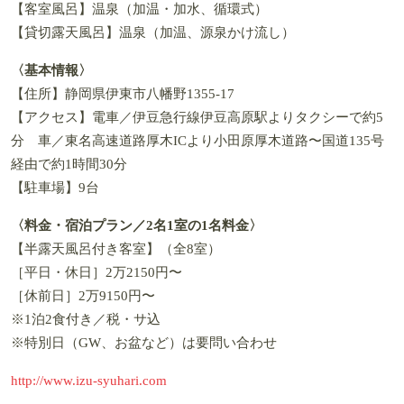
【客室風呂】温泉（加温・加水、循環式）
【貸切露天風呂】温泉（加温、源泉かけ流し）
〈基本情報〉
【住所】静岡県伊東市八幡野1355-17
【アクセス】電車／伊豆急行線伊豆高原駅よりタクシーで約5
分 車／東名高速道路厚木ICより小田原厚木道路〜国道135号
経由で約1時間30分
【駐車場】9台
〈料金・宿泊プラン／2名1室の1名料金〉
【半露天風呂付き客室】（全8室）
［平日・休日］2万2150円〜
［休前日］2万9150円〜
※1泊2食付き／税・サ込
※特別日（GW、お盆など）は要問い合わせ
http://www.izu-syuhari.com