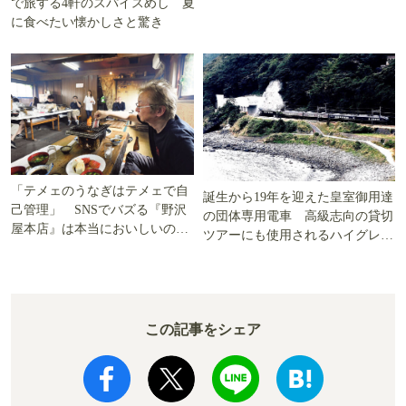
で旅する4軒のスパイスめし 夏
に食べたい懐かしさと驚き
「テメェのうなぎはテメェで自
誕生から19年を迎えた皇室御用達
己管理」 SNSでバズる『野沢
の団体専用電車 高級志向の貸切
屋本店』は本当においしいの
ツアーにも使用されるハイグレー
か!? いざ実食調査
ド電車とは
この記事をシェア