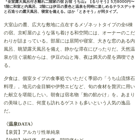
『全室露天風呂付き離れ二階家の宿 お宿 うち山』【るりそう】5万8000円〜
1階に和室と内風呂、2階には伊豆の景色と温泉を同時に楽しめるテラスデッキ
と石造りの露天風呂、寝室を備える。ほか「ときそう」が同タイプ。
大室山の麓、広大な敷地に点在するメゾネットタイプの全6棟
の宿。京町屋のような落ち着ける和空間には、オーナーのこだ
わりが詰まっている。部屋には居間や寝室、大きな窓のある内
風呂、眺望露天風呂を備え、静かな滞在にぴったりだ。天然温
泉が注ぐ湯船からは、伊豆の山と海、夜は満天の星を満喫でき
る。
夕食は、個室タイプの食事処でいただく季節の「うち山流懐石
料理」。地元の金目鯛や伊勢エビなど、旬の食材を贅沢に用い
た献立を堪能したい。朝食は宿名物「鮑の餡かけ」を。あまり
の美味しさに、何度も訪れるゲストも多いという人気の逸品
だ。
〈温泉DATA〉
【泉質】アルカリ性単純泉