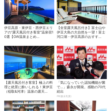
伊豆高原・東伊豆・西伊豆エリ
【全室露天風呂付き】富士山や
アの“露天風呂付き客室”温泉宿1
伊豆大島の大自然を一望！富士
0選【GW温泉まとめ...
河口湖・伊豆高原のおすす...
【露天風呂付き客室】極上の料
「気になっていた認知機能が菌
理と絶景に酔いしれる！東伊豆
で…」森永が開発。感動の70代
（稲取&河津）温泉の露天...
続出
PR(森永乳業)