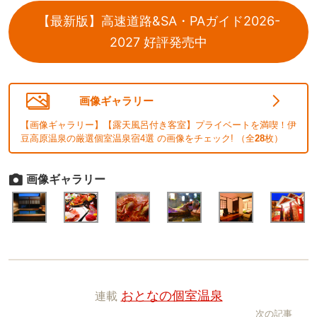
【最新版】高速道路&SA・PAガイド2026-
2027 好評発売中
画像ギャラリー
【画像ギャラリー】【露天風呂付き客室】プライベートを満喫！伊
豆高原温泉の厳選個室温泉宿4選 の画像をチェック! （全
28
枚）
画像ギャラリー
連載
おとなの個室温泉
次の記事