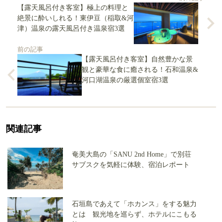
【露天風呂付き客室】極上の料理と
絶景に酔いしれる！東伊豆（稲取&河
津）温泉の露天風呂付き温泉宿3選
前の記事
【露天風呂付き客室】自然豊かな景
観と豪華な食に癒される！石和温泉&
河口湖温泉の厳選個室宿3選
関連記事
奄美大島の「SANU 2nd Home」で別荘
サブスクを気軽に体験、宿泊レポート
石垣島であえて「ホカンス」をする魅力
とは 観光地を巡らず、ホテルにこもる