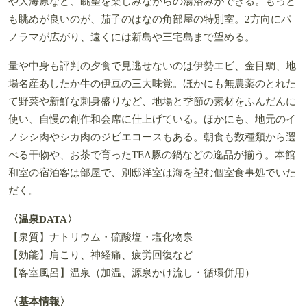
や大海原など、眺望を楽しみながらの湯浴みができる。もっと
も眺めが良いのが、茄子のはなの角部屋の特別室。2方向にパ
ノラマが広がり、遠くには新島や三宅島まで望める。
量や中身も評判の夕食で見逃せないのは伊勢エビ、金目鯛、地
場名産あしたか牛の伊豆の三大味覚。ほかにも無農薬のとれた
て野菜や新鮮な刺身盛りなど、地場と季節の素材をふんだんに
使い、自慢の創作和会席に仕上げている。ほかにも、地元のイ
ノシシ肉やシカ肉のジビエコースもある。朝食も数種類から選
べる干物や、お茶で育ったTEA豚の鍋などの逸品が揃う。本館
和室の宿泊客は部屋で、別邸洋室は海を望む個室食事処でいた
だく。
〈温泉DATA〉
【泉質】ナトリウム・硫酸塩・塩化物泉
【効能】肩こり、神経痛、疲労回復など
【客室風呂】温泉（加温、源泉かけ流し・循環併用）
〈基本情報〉