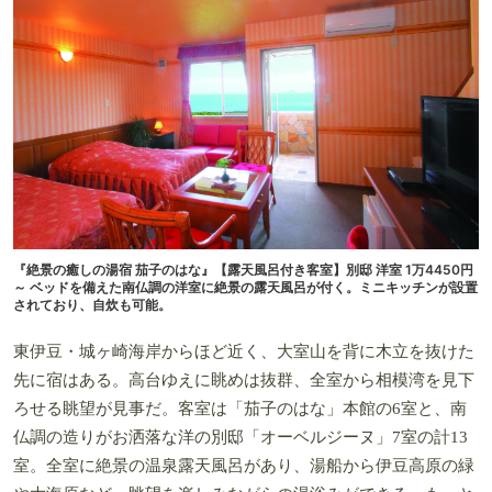
『絶景の癒しの湯宿 茄子のはな』【露天風呂付き客室】別邸 洋室 1万4450円
～ ベッドを備えた南仏調の洋室に絶景の露天風呂が付く。ミニキッチンが設置
されており、自炊も可能。
東伊豆・城ヶ崎海岸からほど近く、大室山を背に木立を抜けた
先に宿はある。高台ゆえに眺めは抜群、全室から相模湾を見下
ろせる眺望が見事だ。客室は「茄子のはな」本館の6室と、南
仏調の造りがお洒落な洋の別邸「オーベルジーヌ」7室の計13
室。全室に絶景の温泉露天風呂があり、湯船から伊豆高原の緑