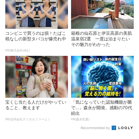
コンビニで買うのは損！たばこ
箱根の仙石原と伊豆高原の美肌
税なしの新型タバコが爆売れ中
温泉宿2選 一度は泊まりたい
その魅力がわかった
PR(株式会社HAL)
宝くじ当たる人だけがやってい
「気になっていた認知機能が菌
ること、教えます
で…」森永が開発。感動の70代
続出
PR(合同会社デジタルファーム )
PR(森永乳業)
Recommended by