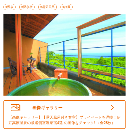
#温泉
#温泉宿
#露天風呂
#静岡
画像ギャラリー
【画像ギャラリー】【露天風呂付き客室】プライベートを満喫！伊
豆高原温泉の厳選個室温泉宿4選 の画像をチェック! （全
28
枚）