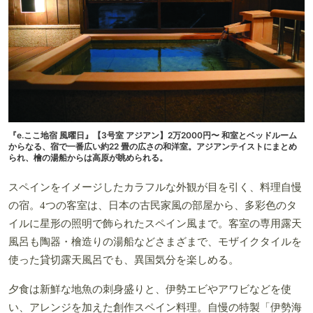
『e.ここ地宿 風曜日』【3号室 アジアン】2万2000円〜 和室とベッドルーム
からなる、宿で一番広い約22 畳の広さの和洋室。アジアンテイストにまとめ
られ、檜の湯船からは高原が眺められる。
スペインをイメージしたカラフルな外観が目を引く、料理自慢
の宿。4つの客室は、日本の古民家風の部屋から、多彩色のタ
イルに星形の照明で飾られたスペイン風まで。客室の専用露天
風呂も陶器・檜造りの湯船などさまざまで、モザイクタイルを
使った貸切露天風呂でも、異国気分を楽しめる。
夕食は新鮮な地魚の刺身盛りと、伊勢エビやアワビなどを使
い、アレンジを加えた創作スペイン料理。自慢の特製「伊勢海