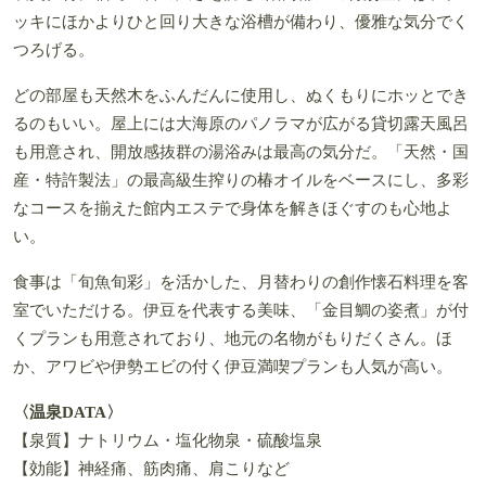
ッキにほかよりひと回り大きな浴槽が備わり、優雅な気分でく
つろげる。
どの部屋も天然木をふんだんに使用し、ぬくもりにホッとでき
るのもいい。屋上には大海原のパノラマが広がる貸切露天風呂
も用意され、開放感抜群の湯浴みは最高の気分だ。「天然・国
産・特許製法」の最高級生搾りの椿オイルをベースにし、多彩
なコースを揃えた館内エステで身体を解きほぐすのも心地よ
い。
食事は「旬魚旬彩」を活かした、月替わりの創作懐石料理を客
室でいただける。伊豆を代表する美味、「金目鯛の姿煮」が付
くプランも用意されており、地元の名物がもりだくさん。ほ
か、アワビや伊勢エビの付く伊豆満喫プランも人気が高い。
〈温泉DATA〉
【泉質】ナトリウム・塩化物泉・硫酸塩泉
【効能】神経痛、筋肉痛、肩こりなど