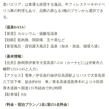
老パエリア」は食通も絶賛する逸品。牛フィレステーキやイベ
リコ豚の料理もあり、品数の異なる3種のプランから選択でき
る。
〈温泉DATA〉
【泉質】カルシウム・硫酸塩温泉
【効能】筋肉痛、関節痛、五十肩など
【客室風呂・貸切露天風呂】温泉（加水・加温、循環ろ過）
〈基本情報〉
【住所】静岡県伊東市大室高原7-210（カーナビには伊東市八
幡野1253-145と入力）
【アクセス】電車／伊豆急行線伊豆高原駅よりバスで大室高原
八丁目下車、徒歩約8分 車／東名高速道路厚木ICより小田原
厚木道路〜国道135号経由で約2時間
【駐車場】8台
〈料金・宿泊プラン／2名1室の1名料金〉