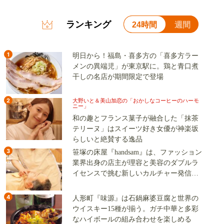
ランキング
24時間
週間
1
明日から！福島・喜多方の「喜多方ラー
メンの異端児」が東京駅に。鶏と青口煮
干しの名店が期間限定で登場
2
大野いと＆美山加恋の「おかしなコーヒーのハーモ
ニー」
和の趣とフランス菓子が融合した「抹茶
テリーヌ」はスイーツ好き女優が神楽坂
らしいと絶賛する逸品
3
笹塚の床屋『handsam』は、ファッション
業界出身の店主が理容と美容のダブルラ
イセンスで挑む新しいカルチャー発信基
地
4
人形町『味源』は石鍋麻婆豆腐と世界の
ウイスキー15種が揃う。ガチ中華と多彩
なハイボールの組み合わせを楽しめる