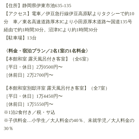
【住所】静岡県伊東市池635-135
【アクセス】電車／伊豆急行線伊豆高原駅よりタクシーで約10
分 車／東名高速道路厚木ICより小田原厚木道路〜国道135号
経由で約1時間30分。沼津ICより約1時間30分
【駐車場】13台
〈料金・宿泊プラン／2名1室の1名料金〉
【本館和室 露天風呂付き客室】（全6室）
［平日・休日］2万0500円〜
［休前日］2万2700円〜
【本館和室別邸洋室 露天風呂付き客室】（全7室）
［平日・休日］1万4450円〜
［休前日］1万5550円〜
※1泊2食付き／税・サ込
※子供料金…小学生／大人料金の40％、未就学児／大人料金の
30％