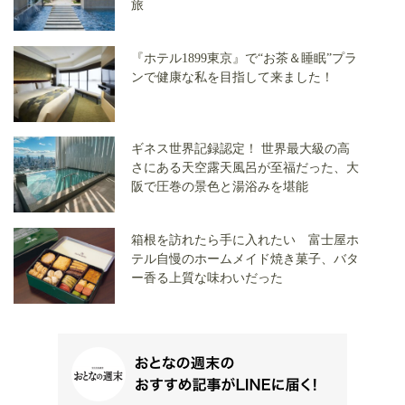
旅
『ホテル1899東京』で“お茶＆睡眠”プラ
ンで健康な私を目指して来ました！
ギネス世界記録認定！ 世界最大級の高
さにある天空露天風呂が至福だった、大
阪で圧巻の景色と湯浴みを堪能
箱根を訪れたら手に入れたい 富士屋ホ
テル自慢のホームメイド焼き菓子、バタ
ー香る上質な味わいだった