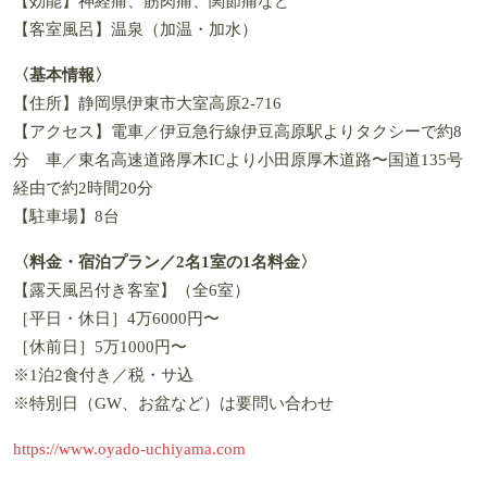
【効能】神経痛、筋肉痛、関節痛など
【客室風呂】温泉（加温・加水）
〈基本情報〉
【住所】静岡県伊東市大室高原2-716
【アクセス】電車／伊豆急行線伊豆高原駅よりタクシーで約8
分 車／東名高速道路厚木ICより小田原厚木道路〜国道135号
経由で約2時間20分
【駐車場】8台
〈料金・宿泊プラン／2名1室の1名料金〉
【露天風呂付き客室】（全6室）
［平日・休日］4万6000円〜
［休前日］5万1000円〜
※1泊2食付き／税・サ込
※特別日（GW、お盆など）は要問い合わせ
https://www.oyado-uchiyama.com