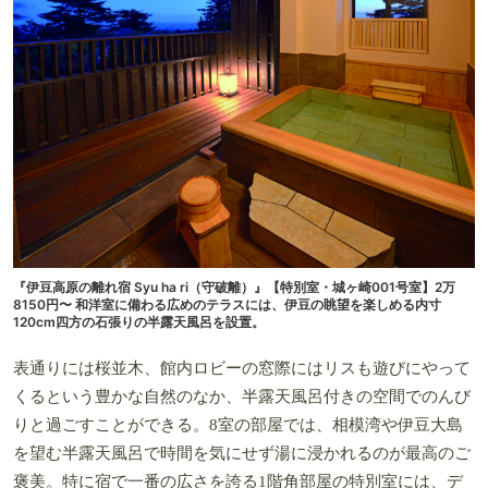
『伊豆高原の離れ宿 Syu ha ri（守破離）』【特別室・城ヶ崎001号室】2万
8150円〜 和洋室に備わる広めのテラスには、伊豆の眺望を楽しめる内寸
120cm四方の石張りの半露天風呂を設置。
表通りには桜並木、館内ロビーの窓際にはリスも遊びにやって
くるという豊かな自然のなか、半露天風呂付きの空間でのんび
りと過ごすことができる。8室の部屋では、相模湾や伊豆大島
を望む半露天風呂で時間を気にせず湯に浸かれるのが最高のご
褒美。特に宿で一番の広さを誇る1階角部屋の特別室には、デ