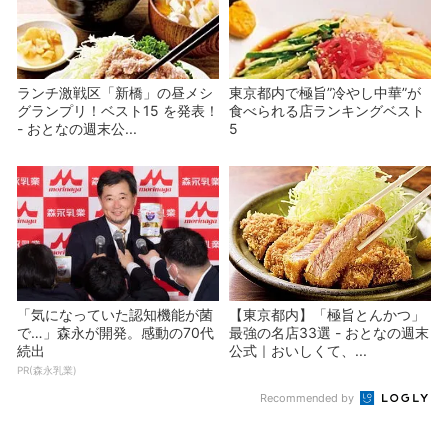
ランチ激戦区「新橋」の昼メシ
東京都内で極旨”冷やし中華”が
グランプリ！ベスト15 を発表！
食べられる店ランキングベスト
- おとなの週末公...
5
「気になっていた認知機能が菌
【東京都内】「極旨とんかつ」
で…」森永が開発。感動の70代
最強の名店33選 - おとなの週末
続出
公式｜おいしくて、...
PR(森永乳業)
Recommended by