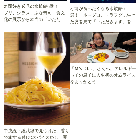
寿司好き必見の水族館6選！
寿司が食べたくなる水族館6
ブリ、シラス、ふな寿司…食文
選！ 本マグロ、トラフグ…生き
化の展示から本当の「いただき
た姿を見て「いただきます」を考
ます」を知る
える
「Ｍ’s Table」さんへ。アレルギー
っ子の息子に人生初のオムライス
をありがとう
中央線・総武線で見つけた、香り
で旅する4軒のスパイスめし 夏