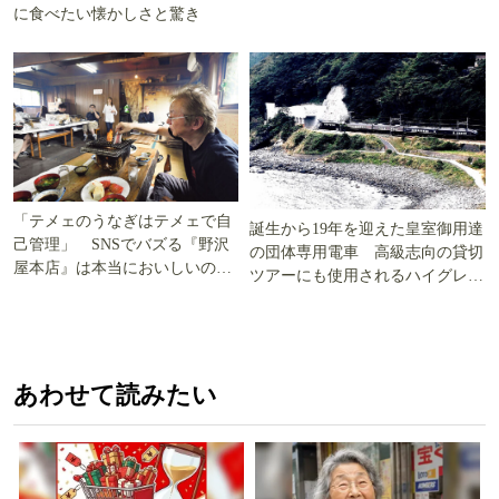
に食べたい懐かしさと驚き
「テメェのうなぎはテメェで自
誕生から19年を迎えた皇室御用達
己管理」 SNSでバズる『野沢
の団体専用電車 高級志向の貸切
屋本店』は本当においしいの
ツアーにも使用されるハイグレー
か!? いざ実食調査
ド電車とは
あわせて読みたい