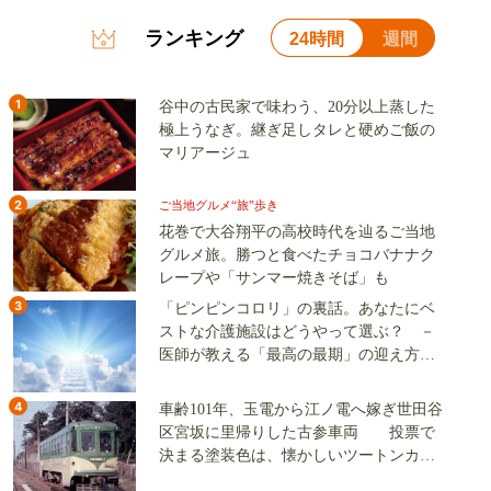
ランキング
24時間
週間
1
谷中の古民家で味わう、20分以上蒸した
極上うなぎ。継ぎ足しタレと硬めご飯の
マリアージュ
2
ご当地グルメ“旅”歩き
花巻で大谷翔平の高校時代を辿るご当地
グルメ旅。勝つと食べたチョコバナナク
レープや「サンマー焼きそば」も
3
「ピンピンコロリ」の裏話。あなたにベ
ストな介護施設はどうやって選ぶ？ －
医師が教える「最高の最期」の迎え方
（その2）
4
車齢101年、玉電から江ノ電へ嫁ぎ世田谷
区宮坂に里帰りした古参車両 投票で
決まる塗装色は、懐かしいツートンカラ
ーか、グリーン単色か