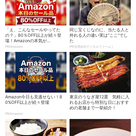
「え、こんなセールやってた
同じ宝くじなのに、当たる人と
の？」80％OFF以上が続々登
外れる人の違い実は“ここ”でし
場！Amazonの本気が...
た
PR(Amazon)
PR(合同会社デジタルファーム )
Amazon今日も見逃せない！8
東京のうなぎ屋12選 気軽に入
0%OFF以上が続々登場
れるお店から特別な日におすす
めの老舗まで一挙紹介！
PR(Amazon)