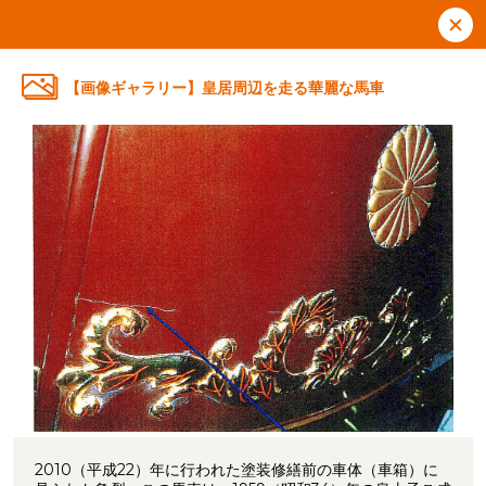
【画像ギャラリー】皇居周辺を走る華麗な馬車
2010（平成22）年に行われた塗装修繕前の車体（車箱）に