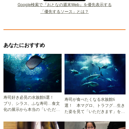
Google検索で『おとなの週末Web』を優先表示する
「優先するソース」とは？
あなたにおすすめ
寿司好き必見の水族館6選！
寿司が食べたくなる水族館6
ブリ、シラス、ふな寿司…食文
選！ 本マグロ、トラフグ…生き
化の展示から本当の「いただき
た姿を見て「いただきます」を考
ます」を知る
える