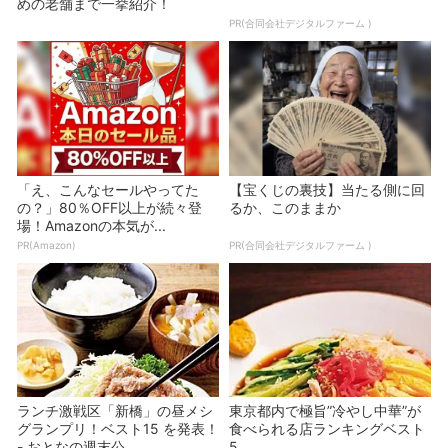
めの老舗まで一挙紹介！
PR(合同会社デジタルファーム )
「え、こんなセールやってた
【宝くじの裏技】当たる側に回
の？」80％OFF以上が続々登
るか、このままか
場！Amazonの本気が...
PR(Amazon)
PR(合同会社デジタルファーム )
ランチ激戦区「新橋」の昼メシ
東京都内で極旨”冷やし中華”が
グランプリ！ベスト15 を発表！
食べられる店ランキングベスト
- おとなの週末公...
5