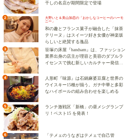
干しの名店が期間限定で登場
2
大野いと＆美山加恋の「おかしなコーヒーのハーモ
ニー」
和の趣とフランス菓子が融合した「抹茶
テリーヌ」はスイーツ好き女優が神楽坂
らしいと絶賛する逸品
3
笹塚の床屋『handsam』は、ファッション
業界出身の店主が理容と美容のダブルラ
イセンスで挑む新しいカルチャー発信基
地
4
人形町『味源』は石鍋麻婆豆腐と世界の
ウイスキー15種が揃う。ガチ中華と多彩
なハイボールの組み合わせを楽しめる
5
ランチ激戦区「新橋」の昼メシグランプ
リ！ベスト15 を発表！
6
「テメェのうなぎはテメェで自己管