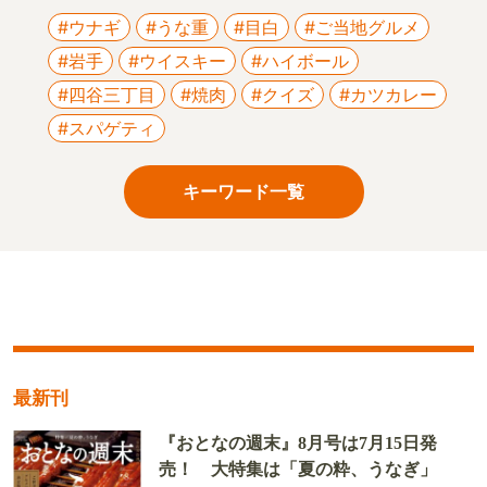
#ウナギ
#うな重
#目白
#ご当地グルメ
#岩手
#ウイスキー
#ハイボール
#四谷三丁目
#焼肉
#クイズ
#カツカレー
#スパゲティ
キーワード一覧
最新刊
『おとなの週末』8月号は7月15日発
売！ 大特集は「夏の粋、うなぎ」