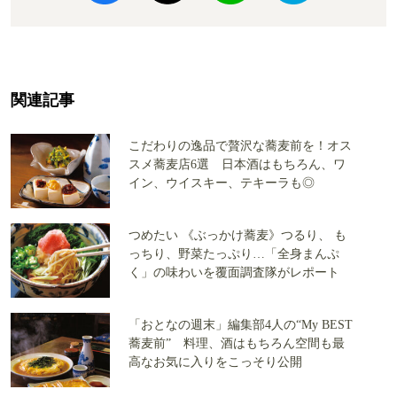
関連記事
こだわりの逸品で贅沢な蕎麦前を！オス
スメ蕎麦店6選 日本酒はもちろん、ワ
イン、ウイスキー、テキーラも◎
つめたい 《ぶっかけ蕎麦》つるり、 も
っちり、野菜たっぷり…「全身まんぷ
く」の味わいを覆面調査隊がレポート
「おとなの週末」編集部4人の“My BEST
蕎麦前” 料理、酒はもちろん空間も最
高なお気に入りをこっそり公開