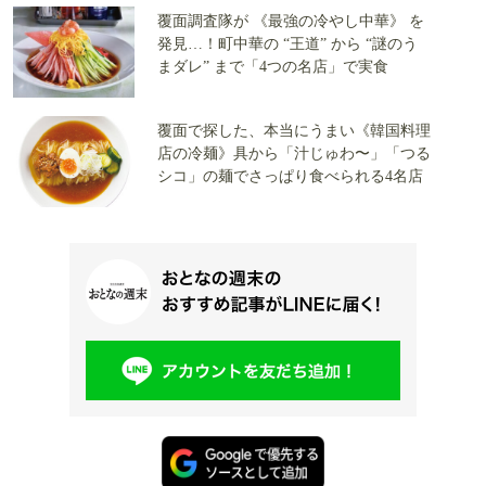
覆面調査隊が 《最強の冷やし中華》 を
発見…！町中華の “王道” から “謎のう
まダレ” まで「4つの名店」で実食
覆面で探した、本当にうまい《韓国料理
店の冷麺》具から「汁じゅわ〜」「つる
シコ」の麺でさっぱり食べられる4名店