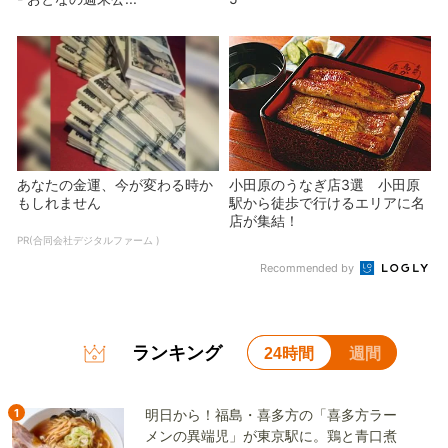
あなたの金運、今が変わる時か
小田原のうなぎ店3選 小田原
もしれません
駅から徒歩で行けるエリアに名
店が集結！
PR(合同会社デジタルファーム )
Recommended by
ランキング
24時間
週間
1
明日から！福島・喜多方の「喜多方ラー
メンの異端児」が東京駅に。鶏と青口煮