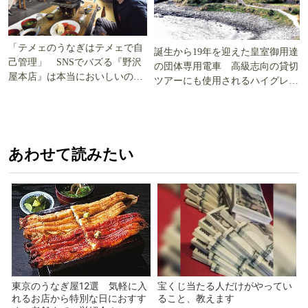
「テメェのうなぎはテメェで自
誕生から19年を迎えた皇室御用達
己管理」 SNSでバズる『野沢
の団体専用電車 高級志向の貸切
屋本店』は本当においしいの
ツアーにも使用されるハイグレー
か!? いざ実食調査
ド電車とは
あわせて読みたい
東京のうなぎ屋12選 気軽に入
宝くじ当たる人だけがやってい
れるお店から特別な日におすす
ること、教えます