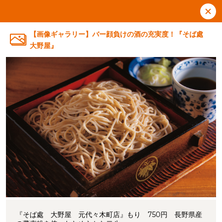
【画像ギャラリー】バー顔負けの酒の充実度！『そば處
大野屋』
『そば處 大野屋 元代々木町店』もり 750円 長野県産