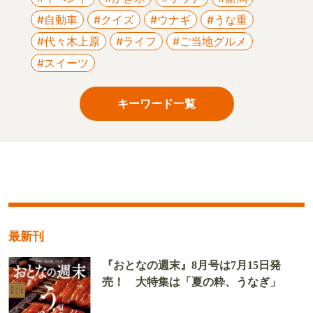
#自動車
#クイズ
#ウナギ
#うな重
#代々木上原
#ライフ
#ご当地グルメ
#スイーツ
キーワード一覧
最新刊
『おとなの週末』8月号は7月15日発
売！ 大特集は「夏の粋、うなぎ」