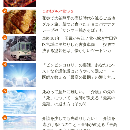
2
ご当地グルメ“旅”歩き
花巻で大谷翔平の高校時代を辿るご当地
グルメ旅。勝つと食べたチョコバナナク
レープや「サンマー焼きそば」も
3
車齢101年、玉電から江ノ電へ嫁ぎ世田谷
区宮坂に里帰りした古参車両 投票で
決まる塗装色は、懐かしいツートンカラ
ーか、グリーン単色か
4
「ピンピンコロリ」の裏話。あなたにベ
ストな介護施設はどうやって選ぶ？ －
医師が教える「最高の最期」の迎え方
（その2）
5
死ぬって意外に難しい。「介護」の先の
「死」について－医師が教える「最高の
最期」の迎え方（その3）
6
介護を少しでも先送りしたい！ 介護を
遠ざける8つのこと－医師が教える「最高