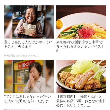
宝くじ当たる人だけがやってい
東京都内で極旨”冷やし中華”が
ること、教えます
食べられる店ランキングベスト
5
PR(合同会社デジタルファーム )
“宝くじは運じゃなかった”当た
【東京都内】「極旨とんかつ」
る人の“共通点”を知っただけ
最強の名店33選 - おとなの週末
公式｜おいしくて、...
PR(合同会社デジタルファーム )