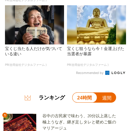
宝くじ当たる人だけが気づいて
宝くじ狙うなら今！金運上げた
いる違い
当選者が暴露
PR(合同会社デジタルファーム )
PR(合同会社デジタルファーム )
Recommended by
ランキング
24時間
週間
1
谷中の古民家で味わう、20分以上蒸した
極上うなぎ。継ぎ足しタレと硬めご飯の
マリアージュ