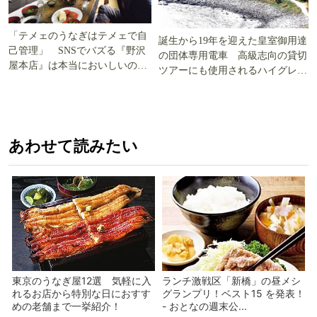
「テメェのうなぎはテメェで自
誕生から19年を迎えた皇室御用達
己管理」 SNSでバズる『野沢
の団体専用電車 高級志向の貸切
屋本店』は本当においしいの
ツアーにも使用されるハイグレー
か!? いざ実食調査
ド電車とは
あわせて読みたい
東京のうなぎ屋12選 気軽に入
ランチ激戦区「新橋」の昼メシ
れるお店から特別な日におすす
グランプリ！ベスト15 を発表！
めの老舗まで一挙紹介！
- おとなの週末公...