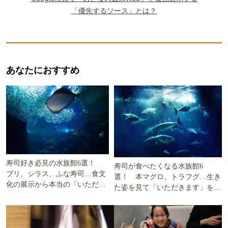
「優先するソース」とは？
あなたにおすすめ
寿司好き必見の水族館6選！
寿司が食べたくなる水族館6
ブリ、シラス、ふな寿司…食文
選！ 本マグロ、トラフグ…生き
化の展示から本当の「いただき
た姿を見て「いただきます」を考
ます」を知る
える