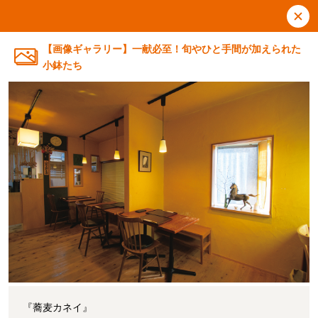
【画像ギャラリー】一献必至！旬やひと手間が加えられた
小鉢たち
『蕎麦カネイ』