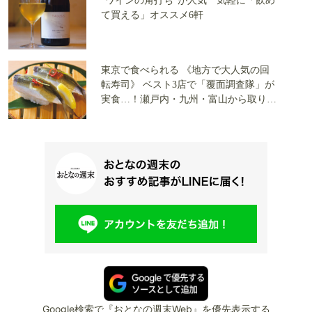
“ワインの角打ち”が人気 気軽に「飲め
て買える」オススメ6軒
東京で食べられる 《地方で大人気の回
転寿司》 ベスト3店で「覆面調査隊」が
実食…！瀬戸内・九州・富山から取り寄
せた 「悶絶級のお寿司」
Google検索で『おとなの週末Web』を優先表示する