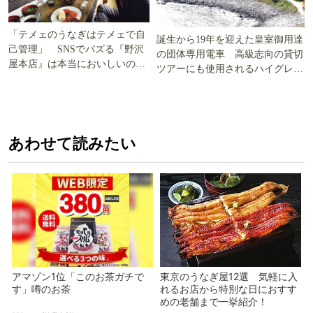
「テメェのうなぎはテメェで自
誕生から19年を迎えた皇室御用達
己管理」 SNSでバズる『野沢
の団体専用電車 高級志向の貸切
屋本店』は本当においしいの
ツアーにも使用されるハイグレー
か!? いざ実食調査
ド電車とは
あわせて読みたい
アマゾン1位「このお茶ガチで
東京のうなぎ屋12選 気軽に入
す」噂のお茶
れるお店から特別な日におすす
めの老舗まで一挙紹介！