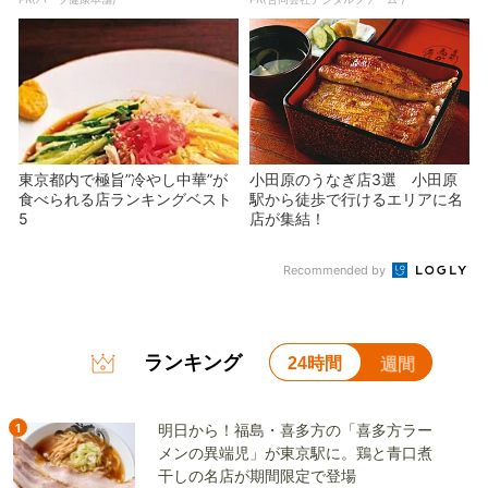
東京都内で極旨”冷やし中華”が
小田原のうなぎ店3選 小田原
食べられる店ランキングベスト
駅から徒歩で行けるエリアに名
5
店が集結！
Recommended by
ランキング
24時間
週間
1
明日から！福島・喜多方の「喜多方ラー
メンの異端児」が東京駅に。鶏と青口煮
干しの名店が期間限定で登場