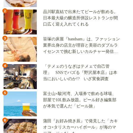
2
品川駅直結で出来たてビールが飲める。
日本最大級の醸造所併設レストランが間
口広く迎え入れてくれる
3
笹塚の床屋『handsam』は、ファッション
業界出身の店主が理容と美容のダブルラ
イセンスで挑む新しいカルチャー発信基
地
4
「テメェのうなぎはテメェで自己管
理」 SNSでバズる『野沢屋本店』は本
当においしいのか!? いざ実食調査
5
富士山×駿河湾、入場券で飲める球場、
部屋で10L飲み放題。ビール好き編集部
が本気で選んだ「ビール旅」
6
蒲田『お好み焼き辰』で発見した「カキ
オコ×タリスカーハイボール」が海のマ