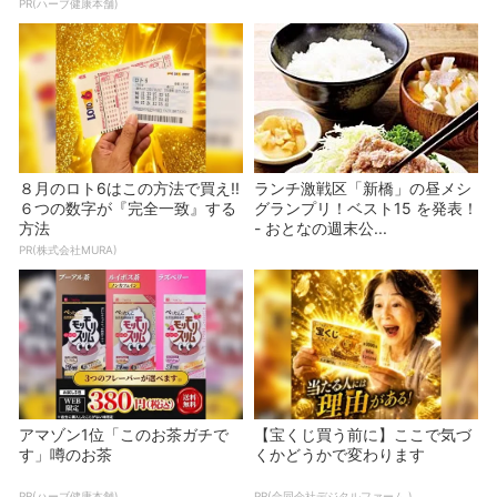
PR(ハーブ健康本舗)
８月のロト6はこの方法で買え!!
ランチ激戦区「新橋」の昼メシ
６つの数字が『完全一致』する
グランプリ！ベスト15 を発表！
方法
- おとなの週末公...
PR(株式会社MURA)
アマゾン1位「このお茶ガチで
【宝くじ買う前に】ここで気づ
す」噂のお茶
くかどうかで変わります
PR(ハーブ健康本舗)
PR(合同会社デジタルファーム )