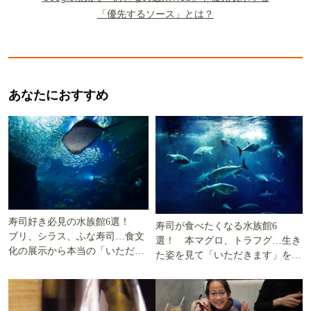
「優先するソース」とは？
あなたにおすすめ
寿司好き必見の水族館6選！
寿司が食べたくなる水族館6
ブリ、シラス、ふな寿司…食文
選！ 本マグロ、トラフグ…生き
化の展示から本当の「いただき
た姿を見て「いただきます」を考
ます」を知る
える