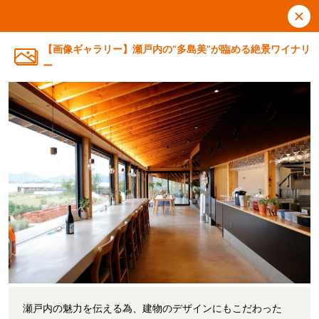
【画像ギャラリー】瀬戸内の“多島美”が臨める絶景ワイナリ
ー
瀬戸内の魅力を伝える為、建物のデザインにもこだわった