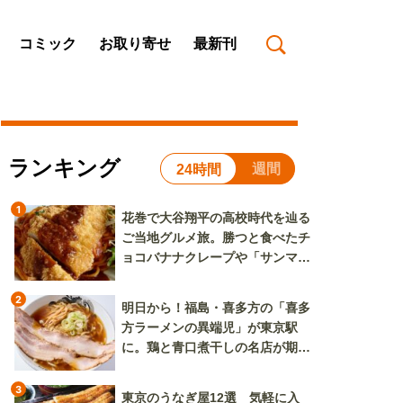
コミック
お取り寄せ
最新刊
ランキング
週間
24時間
1
花巻で大谷翔平の高校時代を辿る
ご当地グルメ旅。勝つと食べたチ
ョコバナナクレープや「サンマー
焼きそば」も
2
明日から！福島・喜多方の「喜多
方ラーメンの異端児」が東京駅
に。鶏と青口煮干しの名店が期間
限定で登場
3
東京のうなぎ屋12選 気軽に入