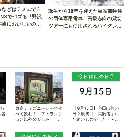
うなぎはテメェで自
誕生から19年を迎えた皇室御用達
SNSでバズる『野沢
の団体専用電車 高級志向の貸切
本当においしいの
ツアーにも使用されるハイグレー
実食調査
ド電車とは
I時
東京ディズニーシーで食
【9月15日】今日は何の
営者
べて飲む！ アトラクシ
日？最初は「高齢者」の
ョン以外の楽しみ、 食
ためのものでした - お
で世界を巡るフ...
となの週...