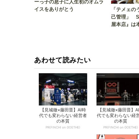
ーっ子の息子に人生初のオムラ
イスをありがとう
「テメェの
己管理」 
屋本店』は
か!? いざ
あわせて読みたい
【見城徹×藤田晋】AI時
【見城徹×藤田晋】A
代でも変わらない経営者
代でも変わらない経
の本質
の本質
PR(FINCHI on GOETHE)
PR(FINCHI on GOETHE)