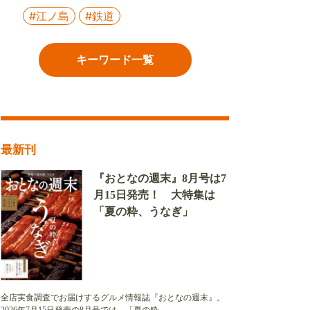
#江ノ島
#鉄道
キーワード一覧
最新刊
『おとなの週末』8月号は7
月15日発売！ 大特集は
「夏の粋、うなぎ」
全店実食調査でお届けするグルメ情報誌『おとなの週末』。