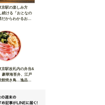
東京駅の楽しみ方
材し続ける「おとなの
部だからわかるおス
東京駅改札内の弁当&
選 豪華海苔弁、江戸
技館焼き鳥…逸品揃