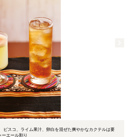
円 ピスコ、ライム果汁、卵白を混ぜた爽やかなカクテルは要
ャーエール割り