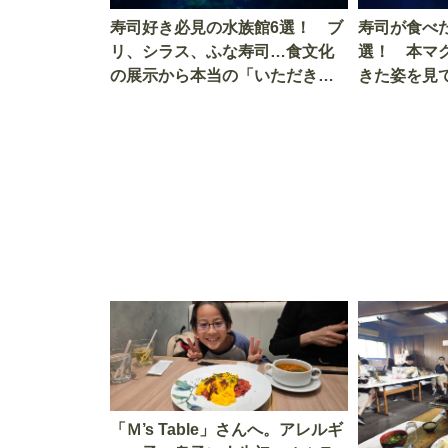
寿司好き必見の水族館6選！ ブ
寿司が食べ
リ、シラス、ふな寿司…食文化
選！ 本マ
の展示から本当の「いただきま
きた姿を見
す」を知る
を考える
「Ｍ’s Table」さんへ。アレルギ