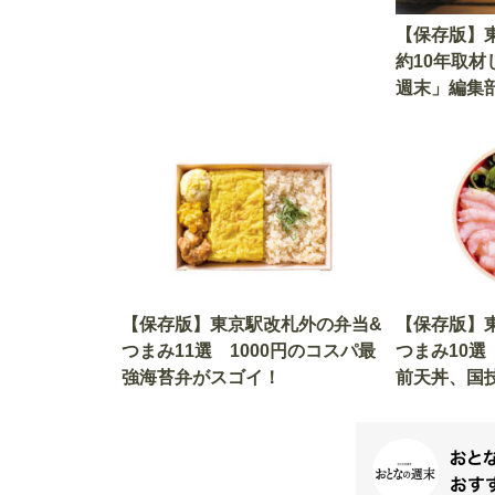
【保存版】
約10年取
週末」編集
スメ13選
【保存版】東京駅改札外の弁当&
【保存版】
つまみ11選 1000円のコスパ最
つまみ10
強海苔弁がスゴイ！
前天丼、国
い！