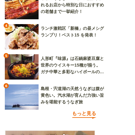
れるお店から特別な日におすすめ
の老舗まで一挙紹介！
4
ランチ激戦区「新橋」の昼メシグ
ランプリ！ベスト15 を発表！
5
人形町『味源』は石鍋麻婆豆腐と
世界のウイスキー15種が揃う。
ガチ中華と多彩なハイボールの組
み合わせを楽しめる
6
島根・宍道湖の天然うなぎは腹が
黄色い。汽水湖が育んだ力強い旨
みを堪能するうなぎ旅
もっと見る