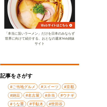
「本当に旨いラーメン」だけを日本のみならず
世界に向けて紹介する、おとなの週末Web姉妹
サイト
記事をさがす
#ご当地グルメ
#スイーツ
#京都
#納豆
#名古屋
#弁当
#ウナギ
#うな重
#千駄木
#世田谷