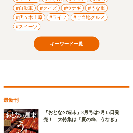
#自動車
#クイズ
#ウナギ
#うな重
#代々木上原
#ライフ
#ご当地グルメ
#スイーツ
キーワード一覧
最新刊
『おとなの週末』8月号は7月15日発
売！ 大特集は「夏の粋、うなぎ」