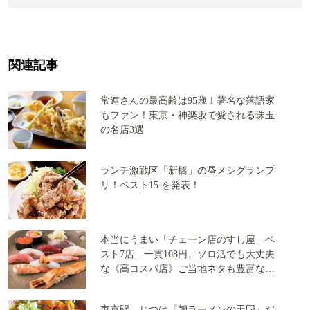
関連記事
常連さんの最高齢は95歳！著名な落語家
もファン！東京・神楽坂で愛される珠玉
の名店3選
ランチ激戦区「新橋」の昼メシグランプ
リ！ベスト15 を発表！
本当にうまい「チェーン店のすし屋」ベ
スト7店…一貫108円、ソロ活でも大丈夫
な《高コスパ店》ご当地ネタも豊富な店
を大公開
東京駅、じつは『朝ラーメンの天国』だ