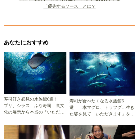
「優先するソース」とは？
あなたにおすすめ
寿司好き必見の水族館6選！
寿司が食べたくなる水族館6
ブリ、シラス、ふな寿司…食文
選！ 本マグロ、トラフグ…生き
化の展示から本当の「いただき
た姿を見て「いただきます」を考
ます」を知る
える