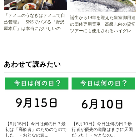
「テメェのうなぎはテメェで自
誕生から19年を迎えた皇室御用達
己管理」 SNSでバズる『野沢
の団体専用電車 高級志向の貸切
屋本店』は本当においしいの
ツアーにも使用されるハイグレー
か!? いざ実食調査
ド電車とは
あわせて読みたい
【9月15日】今日は何の日？最
【6月10日】今日は何の日？歩
初は「高齢者」のためのもので
行者が優先の道路はまさに天国
した - おとなの週...
だった！ - おとなの...