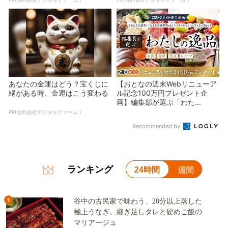
あなたの金運はどう？宝くじに
【おとなの週末Webリニューア
縁がある時、金運はこう変わる
ル記念100万円プレゼント企
画】編集部が選ぶ「わた...
PR(合同会社デジタルファーム )
Recommended by
ランキング
24時間
週間
1
谷中の古民家で味わう、20分以上蒸した
極上うなぎ。継ぎ足しタレと硬めご飯の
マリアージュ