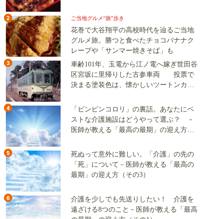
2
ご当地グルメ“旅”歩き
花巻で大谷翔平の高校時代を辿るご当地
グルメ旅。勝つと食べたチョコバナナク
レープや「サンマー焼きそば」も
3
車齢101年、玉電から江ノ電へ嫁ぎ世田谷
区宮坂に里帰りした古参車両 投票で
決まる塗装色は、懐かしいツートンカラ
ーか、グリーン単色か
4
「ピンピンコロリ」の裏話。あなたにベ
ストな介護施設はどうやって選ぶ？ －
医師が教える「最高の最期」の迎え方
（その2）
5
死ぬって意外に難しい。「介護」の先の
「死」について－医師が教える「最高の
最期」の迎え方（その3）
6
介護を少しでも先送りしたい！ 介護を
遠ざける8つのこと－医師が教える「最高