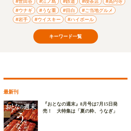
#世田谷
#江ノ島
#鉄道
#喫茶店
#高円寺
#ウナギ
#うな重
#目白
#ご当地グルメ
#岩手
#ウイスキー
#ハイボール
キーワード一覧
最新刊
『おとなの週末』8月号は7月15日発
売！ 大特集は「夏の粋、うなぎ」