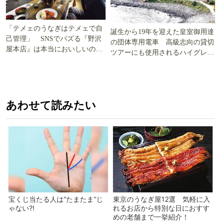
「テメェのうなぎはテメェで自
誕生から19年を迎えた皇室御用達
己管理」 SNSでバズる『野沢
の団体専用電車 高級志向の貸切
屋本店』は本当においしいの
ツアーにも使用されるハイグレー
か!? いざ実食調査
ド電車とは
あわせて読みたい
宝くじ当たる人は“たまたま”じ
東京のうなぎ屋12選 気軽に入
ゃない?!
れるお店から特別な日におすす
めの老舗まで一挙紹介！