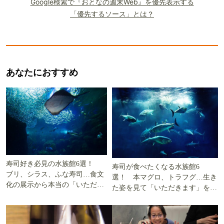
Google検索で『おとなの週末Web』を優先表示する
「優先するソース」とは？
あなたにおすすめ
寿司好き必見の水族館6選！
寿司が食べたくなる水族館6
ブリ、シラス、ふな寿司…食文
選！ 本マグロ、トラフグ…生き
化の展示から本当の「いただき
た姿を見て「いただきます」を考
ます」を知る
える