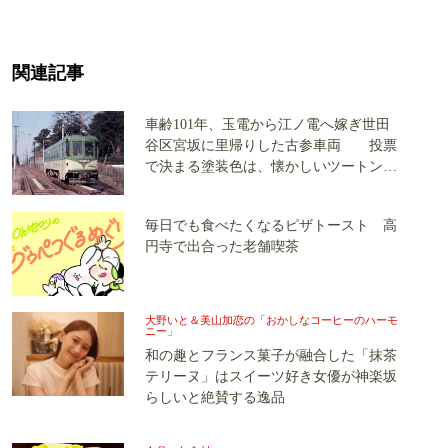
関連記事
車齢101年、玉電から江ノ電へ嫁ぎ世田
谷区宮坂に里帰りした古参車両 投票
で決まる塗装色は、懐かしいツートンカ
ラーか、グリーン単色か
毎日でも食べたくなるピザトースト 高
円寺で出合った老舗喫茶
大野いと＆美山加恋の「おかしなコーヒーのハーモ
ニー」
和の趣とフランス菓子が融合した「抹茶
テリーヌ」はスイーツ好き女優が神楽坂
らしいと絶賛する逸品