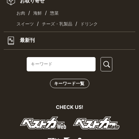
お取り寄せ
/
/
お肉
海鮮
惣菜
/
/
スイーツ
チーズ・乳製品
ドリンク
最新刊
キーワード一覧
CHECK US!