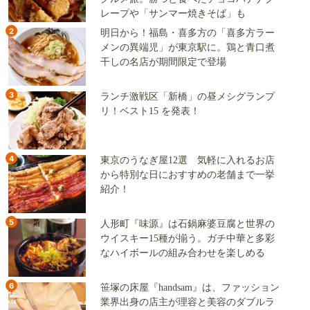
レープや「サンマー焼きそば」も
2
明日から！福島・喜多方の「喜多方ラー
メンの異端児」が東京駅に。鶏と青口煮
干しの名店が期間限定で登場
3
ランチ激戦区「新橋」の昼メシグランプ
リ！ベスト15 を発表！
4
東京のうなぎ屋12選 気軽に入れるお店
から特別な日におすすめの老舗まで一挙
紹介！
5
人形町『味源』は石鍋麻婆豆腐と世界の
ウイスキー15種が揃う。ガチ中華と多彩
なハイボールの組み合わせを楽しめる
6
笹塚の床屋『handsam』は、ファッション
業界出身の店主が理容と美容のダブルラ