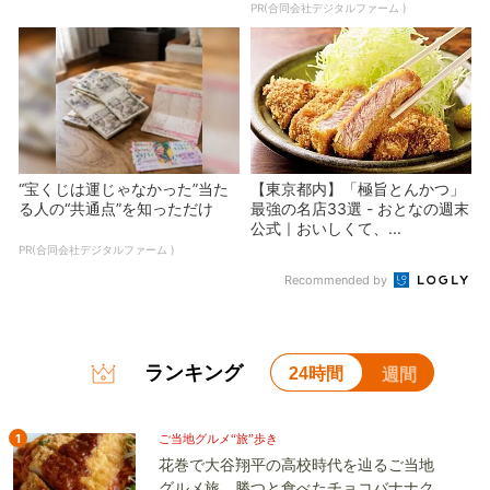
PR(合同会社デジタルファーム )
“宝くじは運じゃなかった”当た
【東京都内】「極旨とんかつ」
る人の“共通点”を知っただけ
最強の名店33選 - おとなの週末
公式｜おいしくて、...
PR(合同会社デジタルファーム )
Recommended by
ランキング
24時間
週間
1
ご当地グルメ“旅”歩き
花巻で大谷翔平の高校時代を辿るご当地
グルメ旅。勝つと食べたチョコバナナク