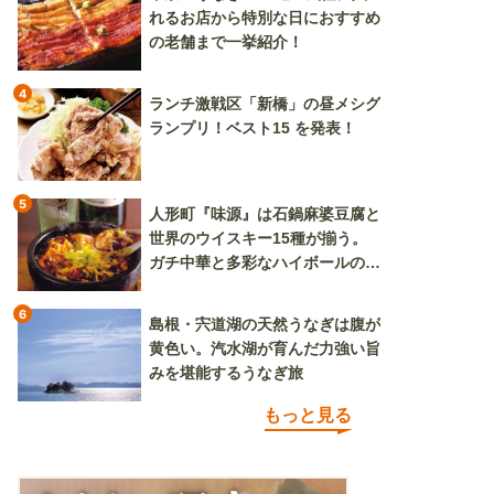
れるお店から特別な日におすすめ
の老舗まで一挙紹介！
4
ランチ激戦区「新橋」の昼メシグ
ランプリ！ベスト15 を発表！
5
人形町『味源』は石鍋麻婆豆腐と
世界のウイスキー15種が揃う。
ガチ中華と多彩なハイボールの組
み合わせを楽しめる
6
島根・宍道湖の天然うなぎは腹が
黄色い。汽水湖が育んだ力強い旨
みを堪能するうなぎ旅
もっと見る