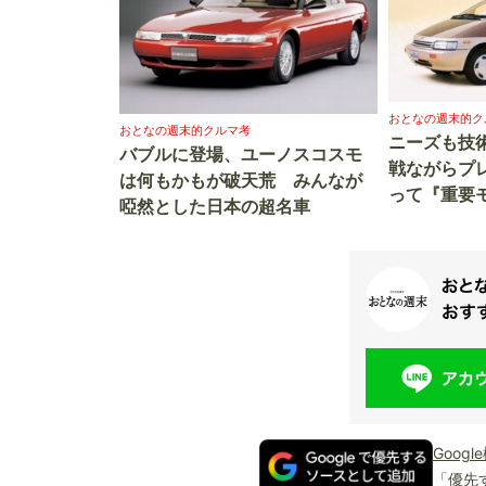
おとなの週末的ク
おとなの週末的クルマ考
ニーズも技
バブルに登場、ユーノスコスモ
戦ながらプ
は何もかもが破天荒 みんなが
って『重要
啞然とした日本の超名車
Goog
「優先