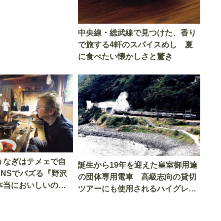
中央線・総武線で見つけた、香り
で旅する4軒のスパイスめし 夏
に食べたい懐かしさと驚き
うなぎはテメェで自
誕生から19年を迎えた皇室御用達
SNSでバズる『野沢
の団体専用電車 高級志向の貸切
本当においしいの
ツアーにも使用されるハイグレー
実食調査
ド電車とは