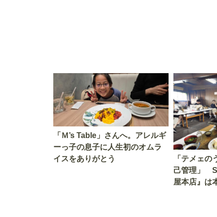
「Ｍ’s Table」さんへ。アレルギ
ーっ子の息子に人生初のオムラ
イスをありがとう
「テメェの
己管理」 
屋本店』は
か!? いざ