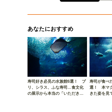
あなたにおすすめ
寿司好き必見の水族館6選！ ブ
寿司が食べ
リ、シラス、ふな寿司…食文化
選！ 本マ
の展示から本当の「いただきま
きた姿を見
す」を知る
を考える