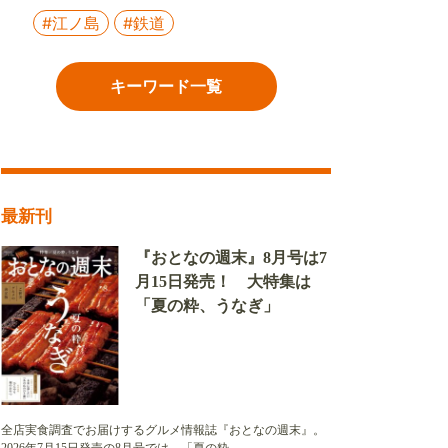
#江ノ島
#鉄道
キーワード一覧
最新刊
『おとなの週末』8月号は7
月15日発売！ 大特集は
「夏の粋、うなぎ」
全店実食調査でお届けするグルメ情報誌『おとなの週末』。