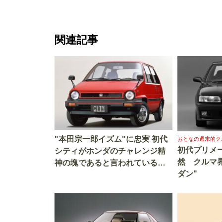
関連記事
"本田宗一郎イズム"に忠実 初代
おとなの週末的ク
初代プリメ
シティがホンダのチャレンジ精
然 クルマ
神の塊であると言われている理
ダン"
由