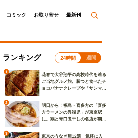
コミック
お取り寄せ
最新刊
ランキング
週間
24時間
1
花巻で大谷翔平の高校時代を辿る
ご当地グルメ旅。勝つと食べたチ
ョコバナナクレープや「サンマー
焼きそば」も
2
明日から！福島・喜多方の「喜多
方ラーメンの異端児」が東京駅
に。鶏と青口煮干しの名店が期間
限定で登場
3
東京のうなぎ屋12選 気軽に入