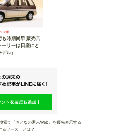
ルマ考
術も時期尚早 販売苦
レーリーは日産にと
モデル』
le検索で『おとなの週末Web』を優先表示する
するソース」とは？