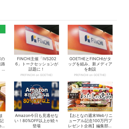
何の
FINCHI主催「IVS202
GOETHEとFINCHIがタ
道路
6」トークセッションが
ッグを組み、新メディア
 -
話題に！
を創設
PR(FINCHI on GOETHE)
PR(FINCHI on GOETHE)
ま
Amazon今日も見逃せな
【おとなの週末Webリニ
の記
い！80%OFF以上が続々
ューアル記念100万円プ
b」
登場
レゼント企画】編集部が