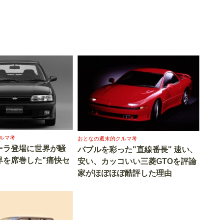
ルマ考
おとなの週末的クルマ考
ーラ登場に世界が騒
バブルを彩った"直線番長" 速い、
界を席巻した"痛快セ
安い、カッコいい三菱GTOを評論
家がほぼほぼ酷評した理由