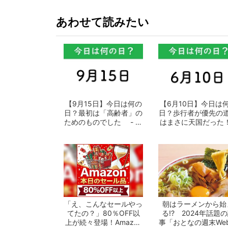
あわせて読みたい
【9月15日】今日は何の
【6月10日】今日は
日？最初は「高齢者」の
日？歩行者が優先の
ためのものでした - お
はまさに天国だった！
となの週...
おとなの...
「え、こんなセールやっ
朝はラーメンから始
てたの？」80％OFF以
る!? 2024年話題
上が続々登場！Amazon
事「おとなの週末We