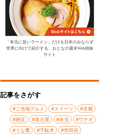
「本当に旨いラーメン」だけを日本のみならず
世界に向けて紹介する、おとなの週末Web姉妹
サイト
記事をさがす
#ご当地グルメ
#スイーツ
#京都
#納豆
#名古屋
#弁当
#ウナギ
#うな重
#千駄木
#世田谷