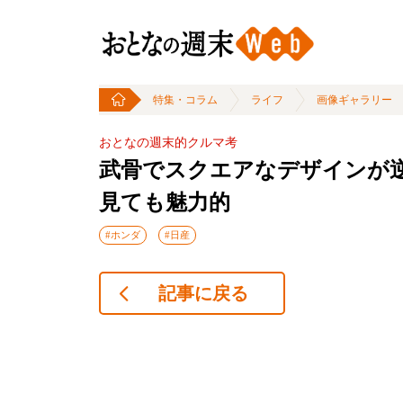
特集・コラム
ライフ
画像ギャラリー
おとなの週末的クルマ考
武骨でスクエアなデザインが逆
見ても魅力的
#ホンダ
#日産
記事に戻る