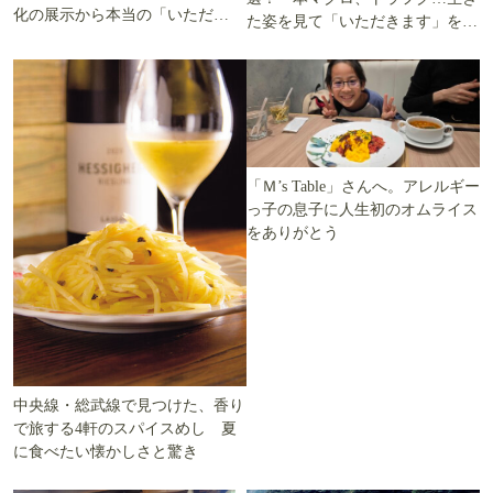
化の展示から本当の「いただき
た姿を見て「いただきます」を考
ます」を知る
える
「Ｍ’s Table」さんへ。アレルギー
っ子の息子に人生初のオムライス
をありがとう
中央線・総武線で見つけた、香り
で旅する4軒のスパイスめし 夏
に食べたい懐かしさと驚き