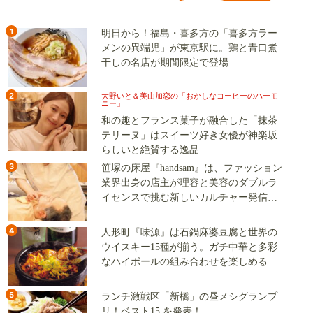
1
明日から！福島・喜多方の「喜多方ラー
メンの異端児」が東京駅に。鶏と青口煮
干しの名店が期間限定で登場
2
大野いと＆美山加恋の「おかしなコーヒーのハーモ
ニー」
和の趣とフランス菓子が融合した「抹茶
テリーヌ」はスイーツ好き女優が神楽坂
らしいと絶賛する逸品
3
笹塚の床屋『handsam』は、ファッション
業界出身の店主が理容と美容のダブルラ
イセンスで挑む新しいカルチャー発信基
地
4
人形町『味源』は石鍋麻婆豆腐と世界の
ウイスキー15種が揃う。ガチ中華と多彩
なハイボールの組み合わせを楽しめる
5
ランチ激戦区「新橋」の昼メシグランプ
リ！ベスト15 を発表！