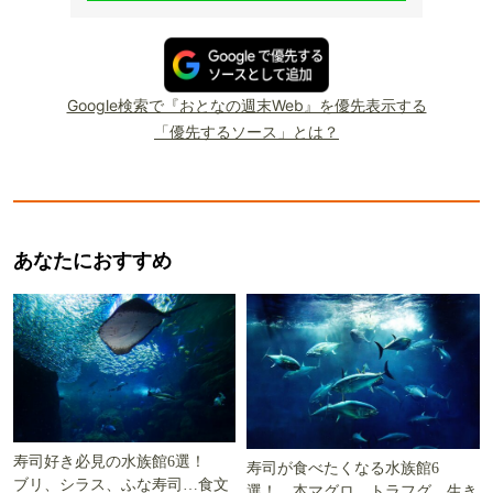
Google検索で『おとなの週末Web』を優先表示する
「優先するソース」とは？
あなたにおすすめ
寿司好き必見の水族館6選！
寿司が食べたくなる水族館6
ブリ、シラス、ふな寿司…食文
選！ 本マグロ、トラフグ…生き