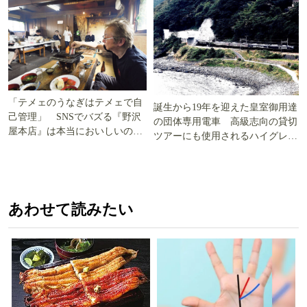
「テメェのうなぎはテメェで自
誕生から19年を迎えた皇室御用達
己管理」 SNSでバズる『野沢
の団体専用電車 高級志向の貸切
屋本店』は本当においしいの
ツアーにも使用されるハイグレー
か!? いざ実食調査
ド電車とは
あわせて読みたい