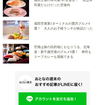
成田空港の寿司屋7軒を巡る！ 実は寿
司屋だらけだった空港内
成田空港第1ターミナルの贅沢グルメ4
選！ 大人のお子様ランチが絶品だった
空港は旅の目的地にもなりうる、北海
道・新千歳空港のグルメ6選！ 寿司も
スープカレーも堪能できる