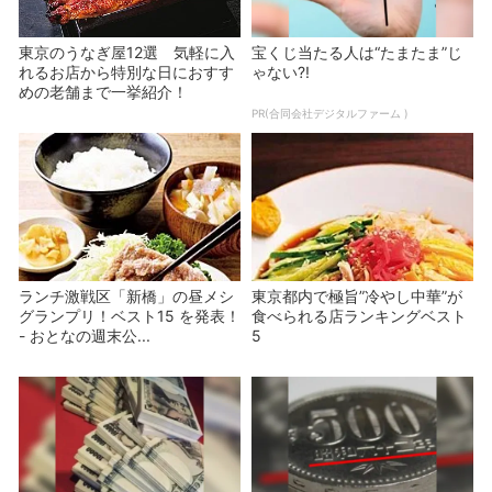
東京のうなぎ屋12選 気軽に入
宝くじ当たる人は“たまたま”じ
れるお店から特別な日におすす
ゃない?!
めの老舗まで一挙紹介！
PR(合同会社デジタルファーム )
ランチ激戦区「新橋」の昼メシ
東京都内で極旨”冷やし中華”が
グランプリ！ベスト15 を発表！
食べられる店ランキングベスト
- おとなの週末公...
5