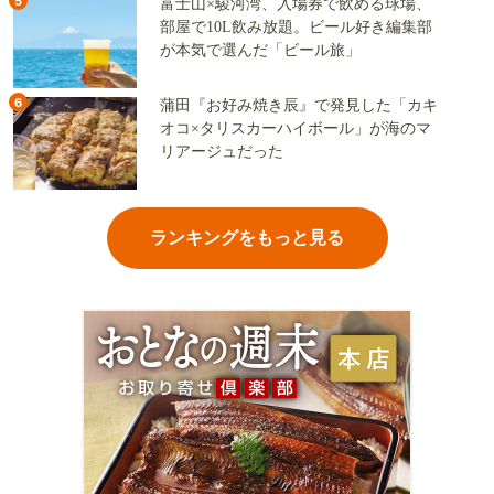
5
富士山×駿河湾、入場券で飲める球場、
部屋で10L飲み放題。ビール好き編集部
が本気で選んだ「ビール旅」
6
蒲田『お好み焼き辰』で発見した「カキ
オコ×タリスカーハイボール」が海のマ
リアージュだった
ランキングをもっと見る