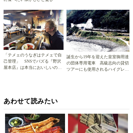
「テメェのうなぎはテメェで自
誕生から19年を迎えた皇室御用達
己管理」 SNSでバズる『野沢
の団体専用電車 高級志向の貸切
屋本店』は本当においしいの
ツアーにも使用されるハイグレー
か!? いざ実食調査
ド電車とは
あわせて読みたい