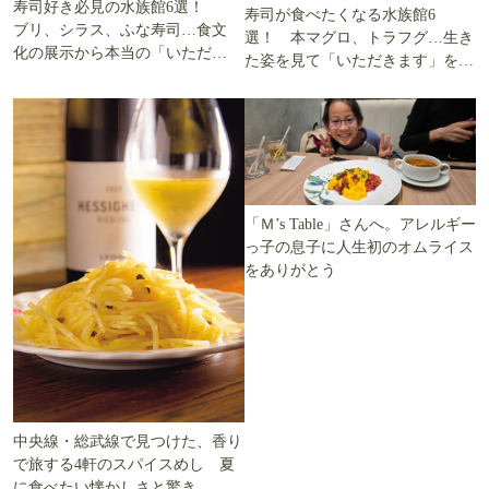
寿司好き必見の水族館6選！
寿司が食べたくなる水族館6
ブリ、シラス、ふな寿司…食文
選！ 本マグロ、トラフグ…生き
化の展示から本当の「いただき
た姿を見て「いただきます」を考
ます」を知る
える
「Ｍ’s Table」さんへ。アレルギー
っ子の息子に人生初のオムライス
をありがとう
中央線・総武線で見つけた、香り
で旅する4軒のスパイスめし 夏
に食べたい懐かしさと驚き