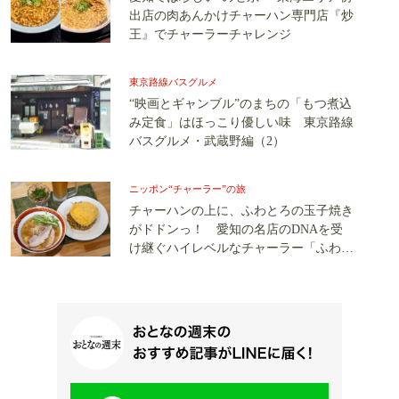
出店の肉あんかけチャーハン専門店『炒
王』でチャーラーチャレンジ
東京路線バスグルメ
“映画とギャンブル”のまちの「もつ煮込
み定食」はほっこり優しい味 東京路線
バスグルメ・武蔵野編（2）
ニッポン“チャーラー”の旅
チャーハンの上に、ふわとろの玉子焼き
がドドンっ！ 愛知の名店のDNAを受
け継ぐハイレベルなチャーラー「ふわと
ろ玉子セット」が旨すぎる