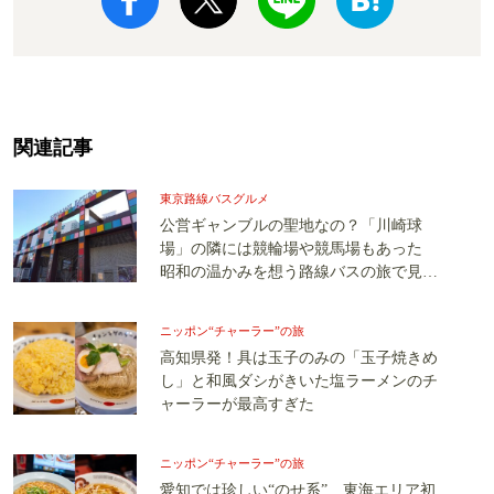
関連記事
東京路線バスグルメ
公営ギャンブルの聖地なの？「川崎球
場」の隣には競輪場や競馬場もあった
昭和の温かみを想う路線バスの旅で見つ
けた“幸せな味”
ニッポン“チャーラー”の旅
高知県発！具は玉子のみの「玉子焼きめ
し」と和風ダシがきいた塩ラーメンのチ
ャーラーが最高すぎた
ニッポン“チャーラー”の旅
愛知では珍しい“のせ系” 東海エリア初