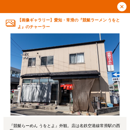
【画像ギャラリー】愛知・常滑の『競艇ラーメン うをと
よ』のチャーラー
『競艇らーめん うをとよ』外観。店は名鉄空港線常滑駅の西