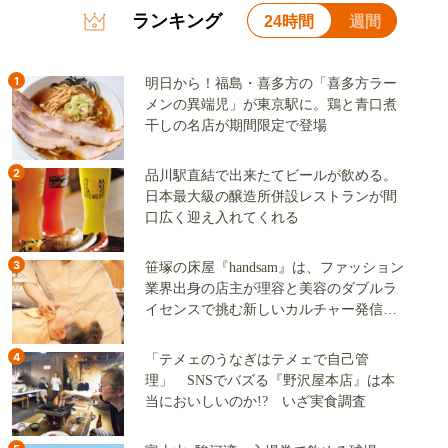
ランキング
24時間
週間
1
明日から！福島・喜多方の「喜多方ラー
メンの異端児」が東京駅に。鶏と青口煮
干しの名店が期間限定で登場
2
品川駅直結で出来たてビールが飲める。
日本最大級の醸造所併設レストランが間
口広く迎え入れてくれる
3
笹塚の床屋『handsam』は、ファッション
業界出身の店主が理容と美容のダブルラ
イセンスで挑む新しいカルチャー発信基
地
4
「テメェのうなぎはテメェで自己管
理」 SNSでバズる『野沢屋本店』は本
当においしいのか!? いざ実食調査