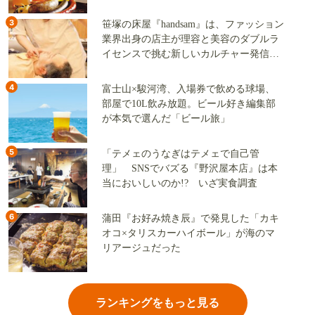
3
笹塚の床屋『handsam』は、ファッション
業界出身の店主が理容と美容のダブルラ
イセンスで挑む新しいカルチャー発信基
地
4
富士山×駿河湾、入場券で飲める球場、
部屋で10L飲み放題。ビール好き編集部
が本気で選んだ「ビール旅」
5
「テメェのうなぎはテメェで自己管
理」 SNSでバズる『野沢屋本店』は本
当においしいのか!? いざ実食調査
6
蒲田『お好み焼き辰』で発見した「カキ
オコ×タリスカーハイボール」が海のマ
リアージュだった
ランキングをもっと見る