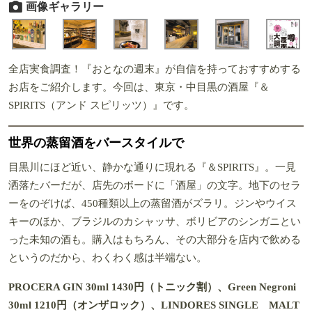
画像ギャラリー
全店実食調査！『おとなの週末』が自信を持っておすすめする
お店をご紹介します。今回は、東京・中目黒の酒屋『＆
SPIRITS（アンド スピリッツ）』です。
世界の蒸留酒をバースタイルで
目黒川にほど近い、静かな通りに現れる『＆SPIRITS』。一見
洒落たバーだが、店先のボードに「酒屋」の文字。地下のセラ
ーをのぞけば、450種類以上の蒸留酒がズラリ。ジンやウイス
キーのほか、ブラジルのカシャッサ、ボリビアのシンガニとい
った未知の酒も。購入はもちろん、その大部分を店内で飲める
というのだから、わくわく感は半端ない。
PROCERA GIN 30ml 1430円（トニック割）、Green Negroni
30ml 1210円（オンザロック）、LINDORES SINGLE MALT