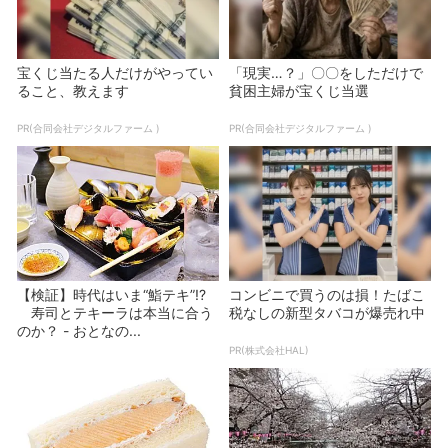
宝くじ当たる人だけがやってい
「現実…？」〇〇をしただけで
ること、教えます
貧困主婦が宝くじ当選
PR(合同会社デジタルファーム )
PR(合同会社デジタルファーム )
【検証】時代はいま“鮨テキ”!?
コンビニで買うのは損！たばこ
寿司とテキーラは本当に合う
税なしの新型タバコが爆売れ中
のか？ - おとなの...
PR(株式会社HAL)