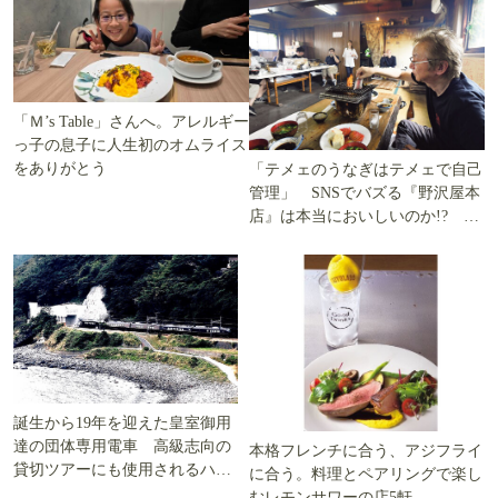
「Ｍ’s Table」さんへ。アレルギー
っ子の息子に人生初のオムライス
をありがとう
「テメェのうなぎはテメェで自己
管理」 SNSでバズる『野沢屋本
店』は本当においしいのか!? い
ざ実食調査
誕生から19年を迎えた皇室御用
達の団体専用電車 高級志向の
本格フレンチに合う、アジフライ
貸切ツアーにも使用されるハイ
に合う。料理とペアリングで楽し
グレード電車とは
むレモンサワーの店5軒