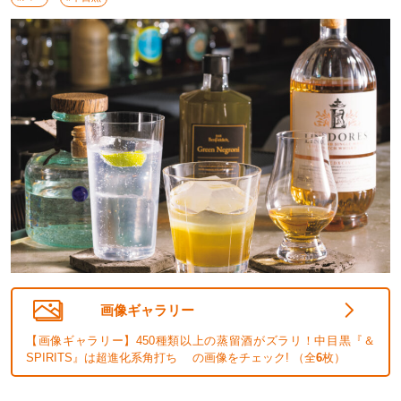
画像ギャラリー
【画像ギャラリー】450種類以上の蒸留酒がズラリ！中目黒『＆
SPIRITS』は超進化系角打ち の画像をチェック! （全
6
枚）