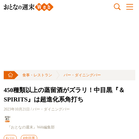
食事・レストラン
バー・ダイニングバー
450種類以上の蒸留酒がズラリ！中目黒『＆
SPIRITS』は超進化系角打ち
2023年10月21日 / バー・ダイニングバー
『おとなの週末』Web編集部
#バー
#中目黒