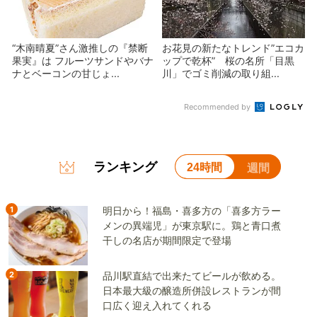
“木南晴夏”さん激推しの『禁断
お花見の新たなトレンド”エコカ
果実』は フルーツサンドやバナ
ップで乾杯” 桜の名所「目黒
ナとベーコンの甘じょ...
川」でゴミ削減の取り組...
Recommended by
ランキング
24時間
週間
1
明日から！福島・喜多方の「喜多方ラー
メンの異端児」が東京駅に。鶏と青口煮
干しの名店が期間限定で登場
2
品川駅直結で出来たてビールが飲める。
日本最大級の醸造所併設レストランが間
口広く迎え入れてくれる