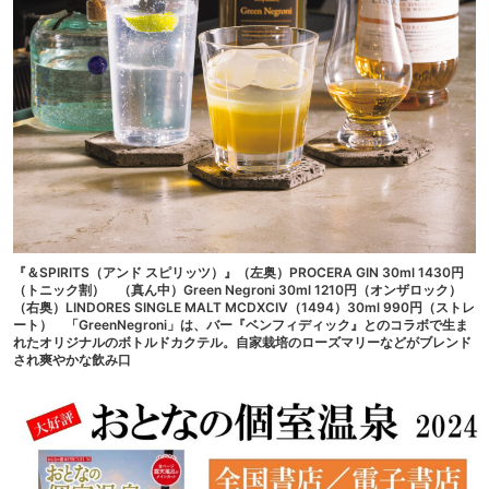
『＆SPIRITS（アンド スピリッツ）』（左奥）PROCERA GIN 30ml 1430円
（トニック割） （真ん中）Green Negroni 30ml 1210円（オンザロック）
（右奥）LINDORES SINGLE MALT MCDXCIV（1494）30ml 990円（ストレ
ート） 「GreenNegroni」は、バー『ベンフィディック』とのコラボで生ま
れたオリジナルのボトルドカクテル。自家栽培のローズマリーなどがブレンド
され爽やかな飲み口