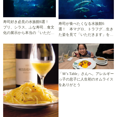
寿司好き必見の水族館6選！
寿司が食べたくなる水族館6
ブリ、シラス、ふな寿司…食文
選！ 本マグロ、トラフグ…生き
化の展示から本当の「いただき
た姿を見て「いただきます」を考
ます」を知る
える
「Ｍ’s Table」さんへ。アレルギー
っ子の息子に人生初のオムライス
をありがとう