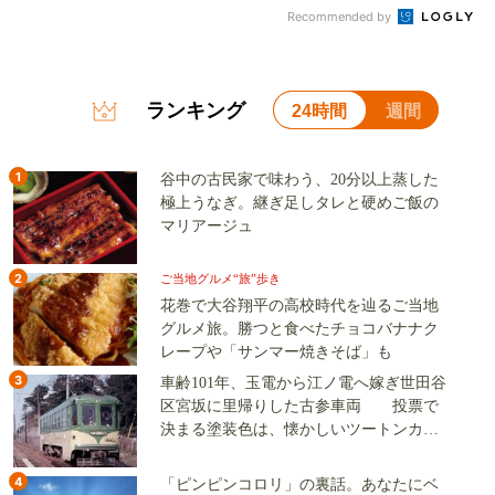
Recommended by
ランキング
24時間
週間
1
谷中の古民家で味わう、20分以上蒸した
極上うなぎ。継ぎ足しタレと硬めご飯の
マリアージュ
2
ご当地グルメ“旅”歩き
花巻で大谷翔平の高校時代を辿るご当地
グルメ旅。勝つと食べたチョコバナナク
レープや「サンマー焼きそば」も
3
車齢101年、玉電から江ノ電へ嫁ぎ世田谷
区宮坂に里帰りした古参車両 投票で
決まる塗装色は、懐かしいツートンカラ
ーか、グリーン単色か
4
「ピンピンコロリ」の裏話。あなたにベ