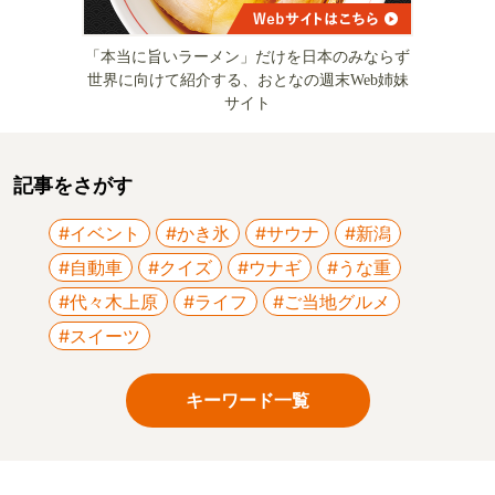
「本当に旨いラーメン」だけを日本のみならず
世界に向けて紹介する、おとなの週末Web姉妹
サイト
記事をさがす
#イベント
#かき氷
#サウナ
#新潟
#自動車
#クイズ
#ウナギ
#うな重
#代々木上原
#ライフ
#ご当地グルメ
#スイーツ
キーワード一覧