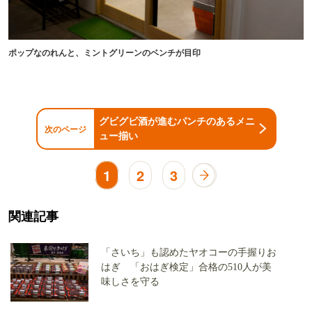
ポップなのれんと、ミントグリーンのベンチが目印
グビグビ酒が進むパンチのあるメニ
次のページ
ュー揃い
1
2
3
関連記事
「さいち」も認めたヤオコーの手握りお
はぎ 「おはぎ検定」合格の510人が美
味しさを守る