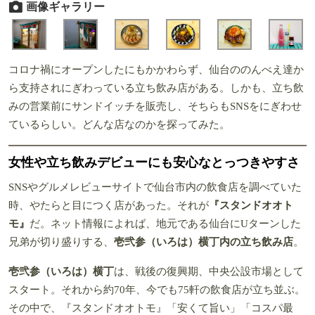
画像ギャラリー
コロナ禍にオープンしたにもかかわらず、仙台ののんべえ達か
ら支持されにぎわっている立ち飲み店がある。しかも、立ち飲
みの営業前にサンドイッチを販売し、そちらもSNSをにぎわせ
ているらしい。どんな店なのかを探ってみた。
女性や立ち飲みデビューにも安心なとっつきやすさ
SNSやグルメレビューサイトで仙台市内の飲食店を調べていた
時、やたらと目につく店があった。それが
『スタンドオオト
モ』
だ。ネット情報によれば、地元である仙台にUターンした
兄弟が切り盛りする、
壱弐参（いろは）横丁内の立ち飲み店
。
壱弐参（いろは）横丁
は、戦後の復興期、中央公設市場として
スタート。それから約70年、今でも75軒の飲食店が立ち並ぶ。
その中で、
『スタンドオオトモ』「安くて旨い」「コスパ最