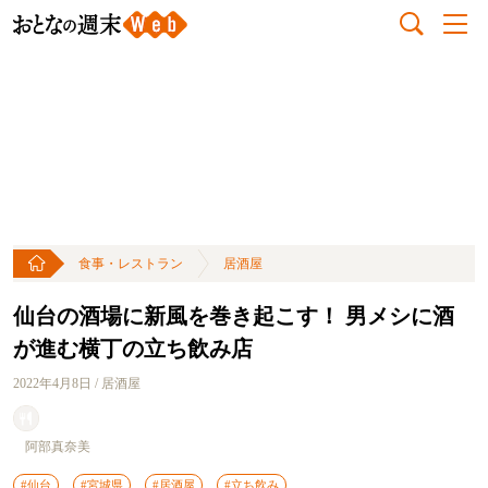
食事・レストラン
居酒屋
仙台の酒場に新風を巻き起こす！ 男メシに酒
が進む横丁の立ち飲み店
2022年4月8日 / 居酒屋
阿部真奈美
#仙台
#宮城県
#居酒屋
#立ち飲み