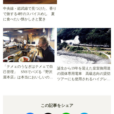
中央線・総武線で見つけた、香り
で旅する4軒のスパイスめし 夏
に食べたい懐かしさと驚き
「テメェのうなぎはテメェで自
誕生から19年を迎えた皇室御用達
己管理」 SNSでバズる『野沢
の団体専用電車 高級志向の貸切
屋本店』は本当においしいの
ツアーにも使用されるハイグレー
か!? いざ実食調査
ド電車とは
この記事をシェア