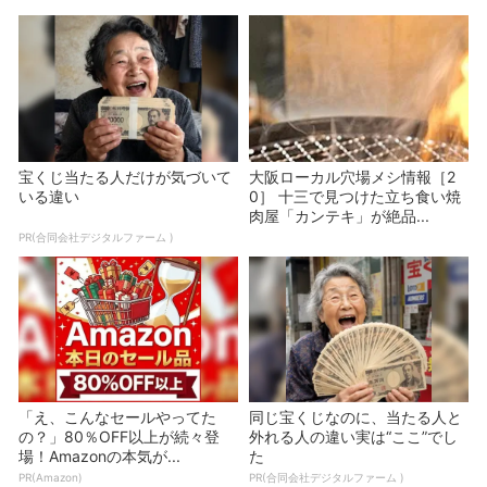
宝くじ当たる人だけが気づいて
大阪ローカル穴場メシ情報［2
いる違い
0］ 十三で見つけた立ち食い焼
肉屋「カンテキ」が絶品...
PR(合同会社デジタルファーム )
「え、こんなセールやってた
同じ宝くじなのに、当たる人と
の？」80％OFF以上が続々登
外れる人の違い実は“ここ”でし
場！Amazonの本気が...
た
PR(Amazon)
PR(合同会社デジタルファーム )