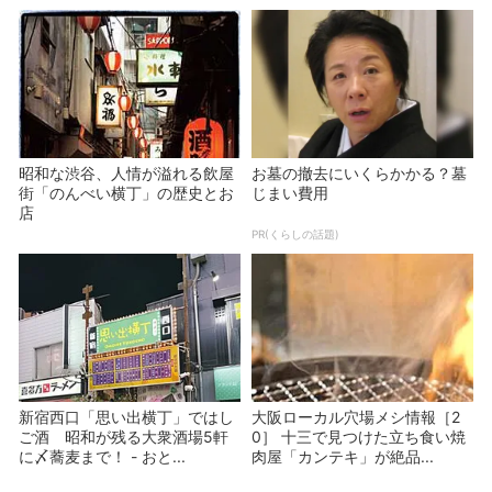
昭和な渋谷、人情が溢れる飲屋
お墓の撤去にいくらかかる？墓
街「のんべい横丁」の歴史とお
じまい費用
店
PR(くらしの話題)
新宿西口「思い出横丁」ではし
大阪ローカル穴場メシ情報［2
ご酒 昭和が残る大衆酒場5軒
0］ 十三で見つけた立ち食い焼
に〆蕎麦まで！ - おと...
肉屋「カンテキ」が絶品...