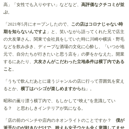
高」「女性でも入りやすい」などなど、
高評価なクチコミが並
ぶ
。
「2021年5月にオープンしたので、
この店はコロナじゃない時
期を知らないんですよ
」と、笑いながら語ってくれた兄で店主
の大友肇さん。関東で会社員をしていた時に川崎や横浜・野毛
などを飲み歩き、ディープな酒場の文化に心酔し、「いつか地
元で、自分たちが行きたいと思う店を」の夢をかなえた。開業
するにあたり、
大友さんがこだわった立地条件は横丁内である
こと
。
「うちで飲んだあとに違うジャンルの店に行って雰囲気を変え
るとか、
横丁はハシゴが楽しめますから
ね」。
昭和の薫り漂う横丁内で、もしかして“映え”を意識してい
る？ と思わしきインテリアが気になる。
「店の前のベンチや店内のネオンライトのことですか？
僕が
派手なのが好きなだけで、映えも女子ウケも全く意識してませ