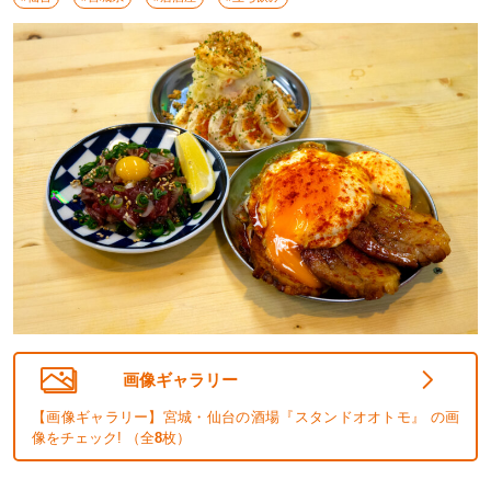
画像ギャラリー
【画像ギャラリー】宮城・仙台の酒場『スタンドオオトモ』 の画
像をチェック! （全
8
枚）