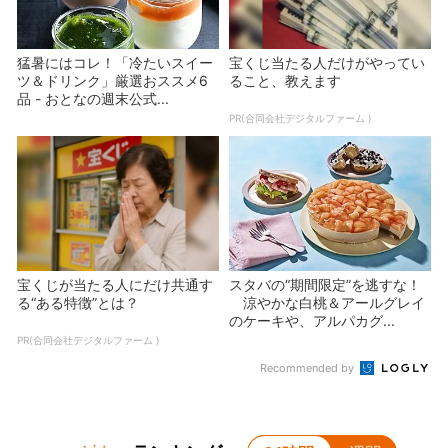
猛暑にはコレ！「冷たいスイー
宝くじ当たる人だけがやってい
ツ＆ドリンク」厳選おススメ6
ること、教えます
品 - おとなの週末公式...
PR(合同会社デジタルファーム )
宝くじが当たる人にだけ共通す
スタバの“期間限定”を逃すな！
る“ある特徴”とは？
涼やかな白桃＆アールグレイ
のケーキや、アルパカグ...
PR(合同会社デジタルファーム )
Recommended by