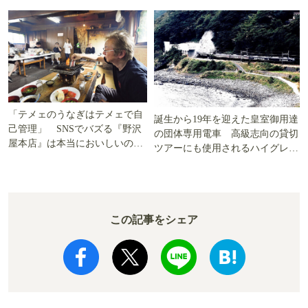
「テメェのうなぎはテメェで自
誕生から19年を迎えた皇室御用達
己管理」 SNSでバズる『野沢
の団体専用電車 高級志向の貸切
屋本店』は本当においしいの
ツアーにも使用されるハイグレー
か!? いざ実食調査
ド電車とは
この記事をシェア