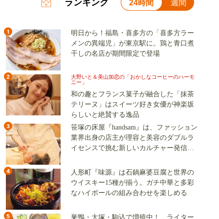
ランキング
24時間
週間
1
明日から！福島・喜多方の「喜多方ラー
メンの異端児」が東京駅に。鶏と青口煮
干しの名店が期間限定で登場
2
大野いと＆美山加恋の「おかしなコーヒーのハーモ
ニー」
和の趣とフランス菓子が融合した「抹茶
テリーヌ」はスイーツ好き女優が神楽坂
らしいと絶賛する逸品
3
笹塚の床屋『handsam』は、ファッション
業界出身の店主が理容と美容のダブルラ
イセンスで挑む新しいカルチャー発信基
地
4
人形町『味源』は石鍋麻婆豆腐と世界の
ウイスキー15種が揃う。ガチ中華と多彩
なハイボールの組み合わせを楽しめる
5
巣鴨・大塚・駒込で増殖中！ ライター