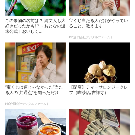
この果物の名前は？ 縄文人も大
宝くじ当たる人だけがやってい
好きだったかも!？ - おとなの週
ること、教えます
末公式｜おいしく...
PR(合同会社デジタルファーム )
“宝くじは運じゃなかった”当た
【閉店】ティーサロンジークレ
る人の“共通点”を知っただけ
フ（喫茶店/吉祥寺）
PR(合同会社デジタルファーム )