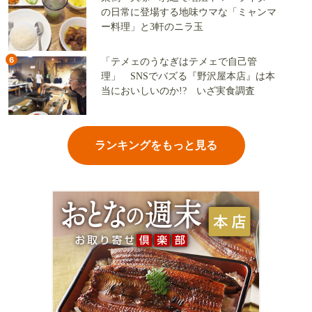
の日常に登場する地味ウマな「ミャンマ
ー料理」と3軒のニラ玉
6
「テメェのうなぎはテメェで自己管
理」 SNSでバズる『野沢屋本店』は本
当においしいのか!? いざ実食調査
ランキングをもっと見る