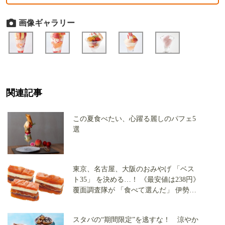
画像ギャラリー
関連記事
この夏食べたい、心躍る麗しのパフェ5
選
東京、名古屋、大阪のおみやげ 「ベス
ト35」 を決める…！ 《最安値は238円》
覆面調査隊が 「食べて選んだ」 伊勢
丹・三越・高島屋・阪急うめだの 「最
強のスイーツ」
スタバの“期間限定”を逃すな！ 涼やか