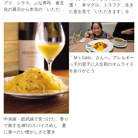
ブリ、シラス、ふな寿司…食文
選！ 本マグロ、トラフグ…生き
化の展示から本当の「いただき
た姿を見て「いただきます」を考
ます」を知る
える
「Ｍ’s Table」さんへ。アレルギー
っ子の息子に人生初のオムライス
をありがとう
中央線・総武線で見つけた、香り
で旅する4軒のスパイスめし 夏
に食べたい懐かしさと驚き