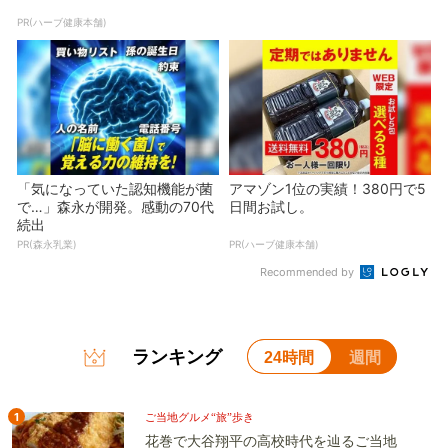
PR(ハーブ健康本舗)
「気になっていた認知機能が菌
アマゾン1位の実績！380円で5
で…」森永が開発。感動の70代
日間お試し。
続出
PR(森永乳業)
PR(ハーブ健康本舗)
Recommended by
ランキング
24時間
週間
1
ご当地グルメ“旅”歩き
花巻で大谷翔平の高校時代を辿るご当地