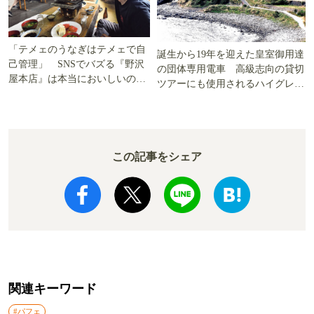
「テメェのうなぎはテメェで自
誕生から19年を迎えた皇室御用達
己管理」 SNSでバズる『野沢
の団体専用電車 高級志向の貸切
屋本店』は本当においしいの
ツアーにも使用されるハイグレー
か!? いざ実食調査
ド電車とは
この記事をシェア
関連キーワード
#パフェ