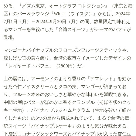
める、『メズム東京、オートグラフ コレクション』（東京と港
区）のバー＆ラウンジ『Whisk（ウィスク）』からは、2024年
7月1日（月）～2024年9月30日（月）の間、数量限定で味わえ
るマンゴーを主役にした「台湾スイーツ」がテーマのパフェが
登場。
マンゴーとパイナップルのフローズンフルーツスティックや、
涼しげな笹の葉を飾り、台湾の夜市をイメージしたデザインの
「レイヤード・パフェ」（2800円）だ。
上の層には、アーモンドのような香りの「アマレット」を効か
せた杏仁アイスクリームとクコの実、マンゴーが詰まってお
り、フルーツ本来のおいしさと華やかな味わいを満喫できる。
中間の層はバターがほのかに香るクランブル（そぼろ状のクッ
キー生地）、パイナップルジャムとクラム（生地を砕いて細か
くしたもの）の3つの層から構成されていて、まるで台湾の伝
統スイーツ「パイナップルケーキ」のような気分が味わえる。
下層はココナッツダックワーズとパイナップルが入った杏仁豆