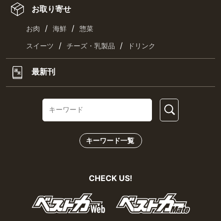
お取り寄せ
/
/
お肉
海鮮
惣菜
/
/
スイーツ
チーズ・乳製品
ドリンク
最新刊
キーワード一覧
CHECK US!