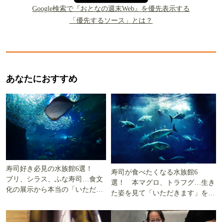
Google検索で『おとなの週末Web』を優先表示する
「優先するソース」とは？
あなたにおすすめ
寿司好き必見の水族館6選！
寿司が食べたくなる水族館6
ブリ、シラス、ふな寿司…食文
選！ 本マグロ、トラフグ…生き
化の展示から本当の「いただき
た姿を見て「いただきます」を考
ます」を知る
える