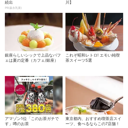
続出
川】
PR(森永乳業)
銀座らしいシックで上品なパフ
これぞ昭和レトロ! エモい純喫
ェは夏の定番（カフェ/銀座）
茶スイーツ5選
アマゾン1位「このお茶ガチで
東京都内、おすすめ喫茶店スイ
す」噂のお茶
ーツ、食べるならこの7店舗！