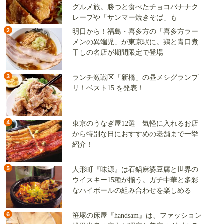
グルメ旅。勝つと食べたチョコバナナク
レープや「サンマー焼きそば」も
2
明日から！福島・喜多方の「喜多方ラー
メンの異端児」が東京駅に。鶏と青口煮
干しの名店が期間限定で登場
3
ランチ激戦区「新橋」の昼メシグランプ
リ！ベスト15 を発表！
4
東京のうなぎ屋12選 気軽に入れるお店
から特別な日におすすめの老舗まで一挙
紹介！
5
人形町『味源』は石鍋麻婆豆腐と世界の
ウイスキー15種が揃う。ガチ中華と多彩
なハイボールの組み合わせを楽しめる
6
笹塚の床屋『handsam』は、ファッション