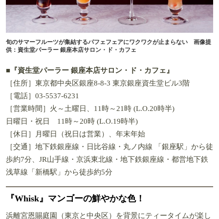
旬のサマーフルーツが集結するパフェフェアにワクワクが止まらない 画像提
供：資生堂パーラー 銀座本店サロン・ド・カフェ
■
『資生堂パーラー 銀座本店サロン・ド・カフェ』
［住所］東京都中央区銀座8-8-3 東京銀座資生堂ビル3階
［電話］03-5537-6231
［営業時間］火～土曜日、11時～21時 (L.O.20時半)
日曜日・祝日 11時～20時 (L.O.19時半)
［休日］月曜日（祝日は営業）、年末年始
［交通］地下鉄銀座線・日比谷線・丸ノ内線 「銀座駅」から徒
歩約7分、JR山手線・京浜東北線・地下鉄銀座線・都営地下鉄
浅草線「新橋駅」から徒歩約5分
『Whisk』マンゴーの鮮やかな色！
浜離宮恩賜庭園（東京と中央区）を背景にティータイムが楽し