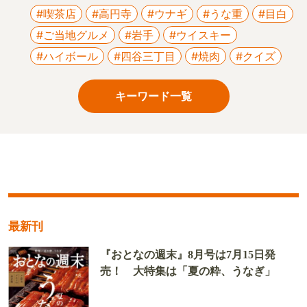
#喫茶店
#高円寺
#ウナギ
#うな重
#目白
#ご当地グルメ
#岩手
#ウイスキー
#ハイボール
#四谷三丁目
#焼肉
#クイズ
キーワード一覧
最新刊
『おとなの週末』8月号は7月15日発
売！ 大特集は「夏の粋、うなぎ」