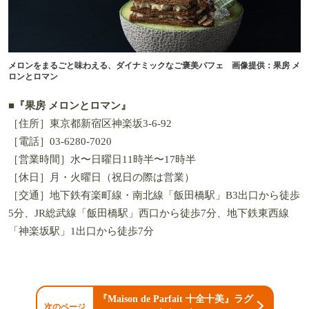
メロンをまるごと味わえる、ダイナミックなご褒美パフェ 画像提供：果房 メ
ロンとロマン
■
『果房 メロンとロマン』
［住所］東京都新宿区神楽坂3-6-92
［電話］03-6280-7020
［営業時間］水〜日曜日11時半〜17時半
［休日］月・火曜日（祝日の際は営業）
［交通］地下鉄有楽町線・南北線「飯田橋駅」B3出口から徒歩
5分、JR総武線「飯田橋駅」西口から徒歩7分、地下鉄東西線
「神楽坂駅」1出口から徒歩7分
『Maison de Parfait 十全十美』ラグ
次のページ