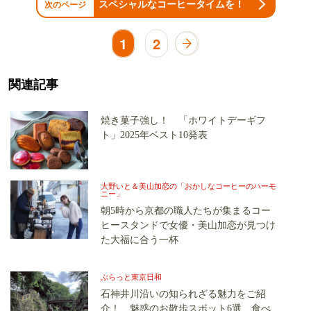
スペシャルなコーヒータイムを！
次のページ
1
2
関連記事
焼き菓子強し！ 「ホワイトデーギフ
ト」2025年ベスト10発表
大野いと＆美山加恋の「おかしなコーヒーのハーモ
ニー」
朝5時から京都の職人たちが集まるコー
ヒースタンドで女優・美山加恋が見つけ
た大福に合う一杯
ぶらっと東京日和
石神井川沿いの知られざる魅力をご紹
介！ 魅惑のお散歩スポット6選 食べ