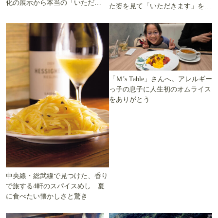
化の展示から本当の「いただき
た姿を見て「いただきます」を考
ます」を知る
える
「Ｍ’s Table」さんへ。アレルギー
っ子の息子に人生初のオムライス
をありがとう
中央線・総武線で見つけた、香り
で旅する4軒のスパイスめし 夏
に食べたい懐かしさと驚き