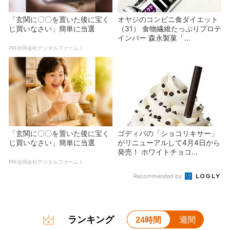
「玄関に〇〇を置いた後に宝く
オヤジのコンビニ食ダイエット
じ買いなさい」簡単に当選
（31） 食物繊維たっぷりプロテ
インバー 森永製菓「...
PR(合同会社デジタルファーム )
「玄関に〇〇を置いた後に宝く
ゴディバの「ショコリキサー」
じ買いなさい」簡単に当選
がリニューアルして4月4日から
発売！ ホワイトチョコ...
PR(合同会社デジタルファーム )
Recommended by
ランキング
24時間
週間