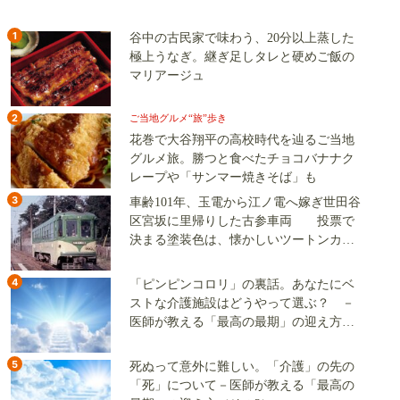
1
谷中の古民家で味わう、20分以上蒸した
極上うなぎ。継ぎ足しタレと硬めご飯の
マリアージュ
2
ご当地グルメ“旅”歩き
花巻で大谷翔平の高校時代を辿るご当地
グルメ旅。勝つと食べたチョコバナナク
レープや「サンマー焼きそば」も
3
車齢101年、玉電から江ノ電へ嫁ぎ世田谷
区宮坂に里帰りした古参車両 投票で
決まる塗装色は、懐かしいツートンカラ
ーか、グリーン単色か
4
「ピンピンコロリ」の裏話。あなたにベ
ストな介護施設はどうやって選ぶ？ －
医師が教える「最高の最期」の迎え方
（その2）
5
死ぬって意外に難しい。「介護」の先の
「死」について－医師が教える「最高の