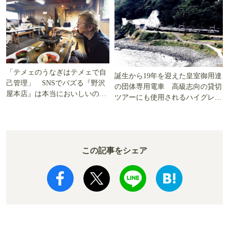
「テメェのうなぎはテメェで自
誕生から19年を迎えた皇室御用達
己管理」 SNSでバズる『野沢
の団体専用電車 高級志向の貸切
屋本店』は本当においしいの
ツアーにも使用されるハイグレー
か!? いざ実食調査
ド電車とは
この記事をシェア