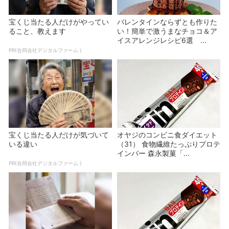
宝くじ当たる人だけがやってい
バレンタインならずとも作りた
ること、教えます
い！簡単で激うまなチョコ＆ア
イスアレンジレシピ6選 ...
PR(合同会社デジタルファーム )
宝くじ当たる人だけが気づいて
オヤジのコンビニ食ダイエット
いる違い
（31） 食物繊維たっぷりプロテ
インバー 森永製菓「...
PR(合同会社デジタルファーム )