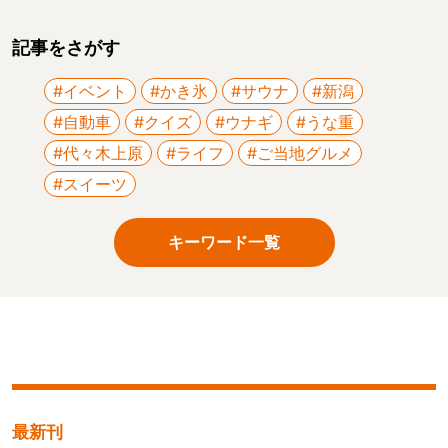
記事をさがす
#イベント
#かき氷
#サウナ
#新潟
#自動車
#クイズ
#ウナギ
#うな重
#代々木上原
#ライフ
#ご当地グルメ
#スイーツ
キーワード一覧
最新刊