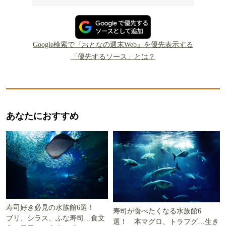
Google検索で『おとなの週末Web』を優先表示する
「優先するソース」とは？
あなたにおすすめ
寿司好き必見の水族館6選！
寿司が食べたくなる水族館6
ブリ、シラス、ふな寿司…食文
選！ 本マグロ、トラフグ…生き