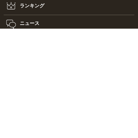
ランキング
ニュース
/
食のニュース
新店
/
イベント
PR
食事・レストラン
/
/
寿司
カレー
うなぎ
/
/
天ぷら
ラーメン
パン
/
/
ランチ
カフェ
スイーツ
TRYラーメン大賞
特集・コラム