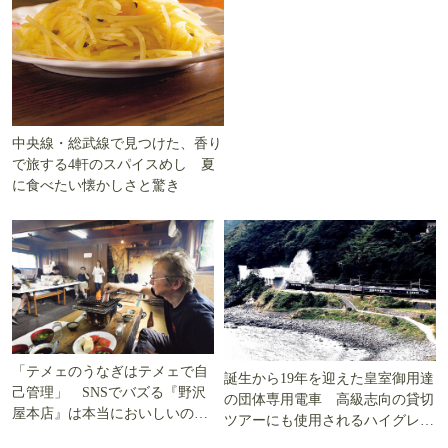
中央線・総武線で見つけた、香り
で旅する4軒のスパイスめし 夏
に食べたい懐かしさと驚き
「テメェのうなぎはテメェで自
誕生から19年を迎えた皇室御用達
己管理」 SNSでバズる『野沢
の団体専用電車 高級志向の貸切
屋本店』は本当においしいの
ツアーにも使用されるハイグレー
か!? いざ実食調査
ド電車とは