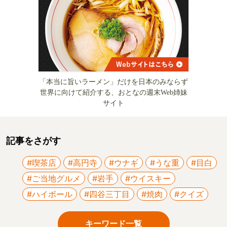
「本当に旨いラーメン」だけを日本のみならず
世界に向けて紹介する、おとなの週末Web姉妹
サイト
記事をさがす
#喫茶店
#高円寺
#ウナギ
#うな重
#目白
#ご当地グルメ
#岩手
#ウイスキー
#ハイボール
#四谷三丁目
#焼肉
#クイズ
キーワード一覧