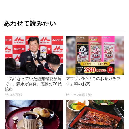
あわせて読みたい
「気になっていた認知機能が菌
アマゾン1位「このお茶ガチで
で…」森永が開発。感動の70代
す」噂のお茶
続出
PR(森永乳業)
PR(ハーブ健康本舗)