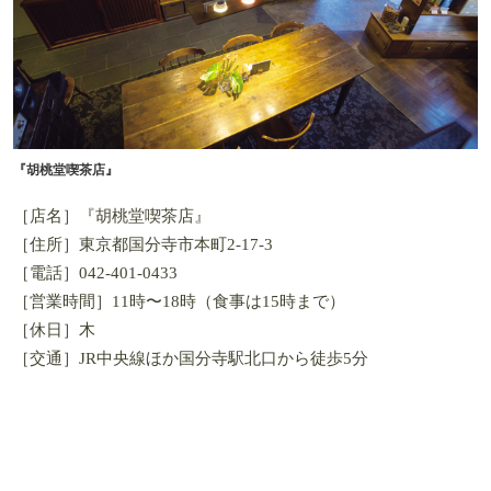
『胡桃堂喫茶店』
［店名］『胡桃堂喫茶店』
［住所］東京都国分寺市本町2-17-3
［電話］042-401-0433
［営業時間］11時〜18時（食事は15時まで）
［休日］木
［交通］JR中央線ほか国分寺駅北口から徒歩5分