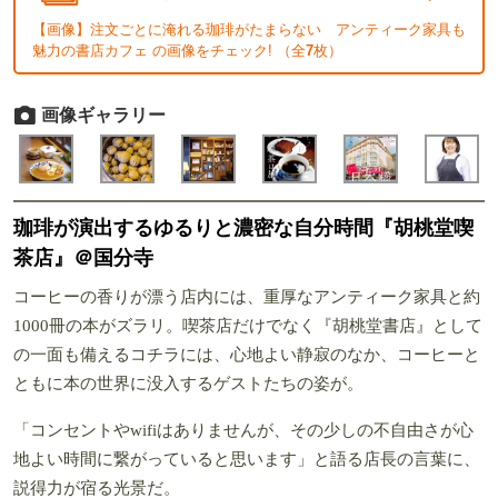
【画像】注文ごとに淹れる珈琲がたまらない アンティーク家具も
魅力の書店カフェ の画像をチェック! （全
7
枚）
画像ギャラリー
珈琲が演出するゆるりと濃密な自分時間『胡桃堂喫
茶店』＠国分寺
コーヒーの香りが漂う店内には、重厚なアンティーク家具と約
1000冊の本がズラリ。喫茶店だけでなく『胡桃堂書店』として
の一面も備えるコチラには、心地よい静寂のなか、コーヒーと
ともに本の世界に没入するゲストたちの姿が。
「コンセントやwifiはありませんが、その少しの不自由さが心
地よい時間に繋がっていると思います」と語る店長の言葉に、
説得力が宿る光景だ。