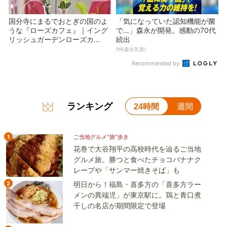
国分寺にまるでおとぎの国のよ
「気になっていた認知機能が菌
うな『ローズカフェ』｜イング
で…」森永が開発。感動の70代
リッシュガーデンローズカ...
続出
PR(森永乳業)
Recommended by
ランキング
24時間
週間
1
ご当地グルメ“旅”歩き
花巻で大谷翔平の高校時代を辿るご当地
グルメ旅。勝つと食べたチョコバナナク
レープや「サンマー焼きそば」も
2
明日から！福島・喜多方の「喜多方ラー
メンの異端児」が東京駅に。鶏と青口煮
干しの名店が期間限定で登場