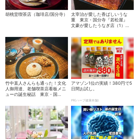
胡桃堂喫茶店（珈琲店/国分寺）
太宰治が愛した香ばしいうな
重 東京・国分寺『若松屋』
文豪が愛したうなぎ店（1）...
竹中直人さんらも通った！文化
アマゾン1位の実績！380円で5
人御用達、老舗喫茶店看板メニ
日間お試し。
ューの誕生秘話 東京・国...
PR(ハーブ健康本舗)