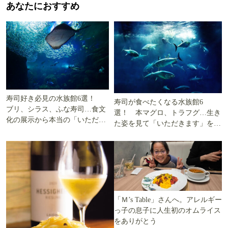
あなたにおすすめ
寿司好き必見の水族館6選！
寿司が食べたくなる水族館6
ブリ、シラス、ふな寿司…食文
選！ 本マグロ、トラフグ…生き
化の展示から本当の「いただき
た姿を見て「いただきます」を考
ます」を知る
える
「Ｍ’s Table」さんへ。アレルギー
っ子の息子に人生初のオムライス
をありがとう