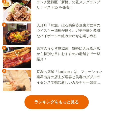
3
ランチ激戦区「新橋」の昼メシグランプ
リ！ベスト15 を発表！
4
人形町『味源』は石鍋麻婆豆腐と世界の
ウイスキー15種が揃う。ガチ中華と多彩
なハイボールの組み合わせを楽しめる
5
東京のうなぎ屋12選 気軽に入れるお店
から特別な日におすすめの老舗まで一挙
紹介！
6
笹塚の床屋『handsam』は、ファッション
業界出身の店主が理容と美容のダブルラ
イセンスで挑む新しいカルチャー発信基
地
ランキングをもっと見る