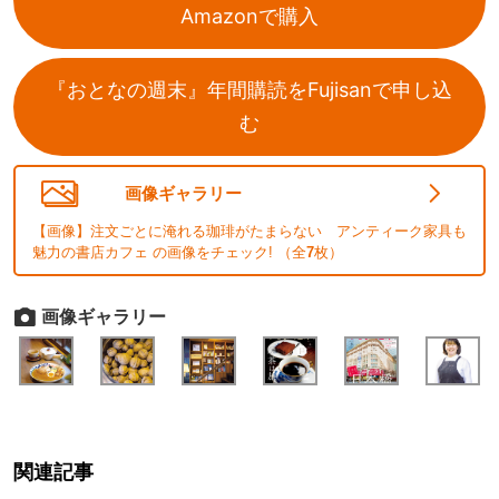
Amazonで購入
『おとなの週末』年間購読をFujisanで申し込
む
画像ギャラリー
【画像】注文ごとに淹れる珈琲がたまらない アンティーク家具も
魅力の書店カフェ の画像をチェック! （全
7
枚）
画像ギャラリー
関連記事