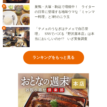
5
巣鴨・大塚・駒込で増殖中！ ライター
の日常に登場する地味ウマな「ミャンマ
ー料理」と3軒のニラ玉
6
「テメェのうなぎはテメェで自己管
理」 SNSでバズる『野沢屋本店』は本
当においしいのか!? いざ実食調査
ランキングをもっと見る