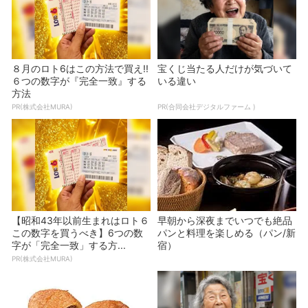
８月のロト6はこの方法で買え!!
宝くじ当たる人だけが気づいて
６つの数字が『完全一致』する
いる違い
方法
PR(株式会社MURA)
PR(合同会社デジタルファーム )
【昭和43年以前生まれはロト６
早朝から深夜までいつでも絶品
この数字を買うべき】6つの数
パンと料理を楽しめる（パン/新
字が「完全一致」する方...
宿）
PR(株式会社MURA)