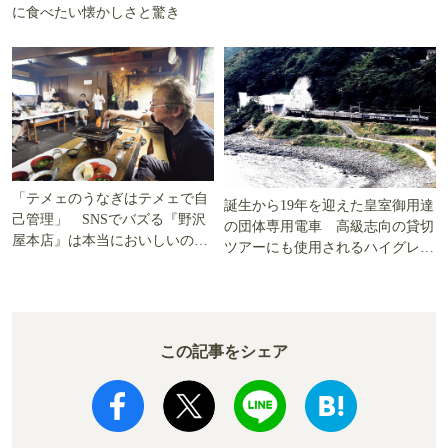
に食べたい懐かしさと驚き
「テメェのうなぎはテメェで自
誕生から19年を迎えた皇室御用達
己管理」 SNSでバズる『野沢
の団体専用電車 高級志向の貸切
屋本店』は本当においしいの
ツアーにも使用されるハイグレー
か!? いざ実食調査
ド電車とは
この記事をシェア