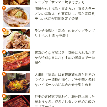
レープや「サンマー焼きそば」も
2
明日から！福島・喜多方の「喜多方ラー
メンの異端児」が東京駅に。鶏と青口煮
干しの名店が期間限定で登場
3
ランチ激戦区「新橋」の昼メシグランプ
リ！ベスト15 を発表！
4
東京のうなぎ屋12選 気軽に入れるお店
から特別な日におすすめの老舗まで一挙
紹介！
5
人形町『味源』は石鍋麻婆豆腐と世界の
ウイスキー15種が揃う。ガチ中華と多彩
なハイボールの組み合わせを楽しめる
6
谷中の古民家で味わう、20分以上蒸した
極上うなぎ。継ぎ足しタレと硬めご飯の
マリアージュ