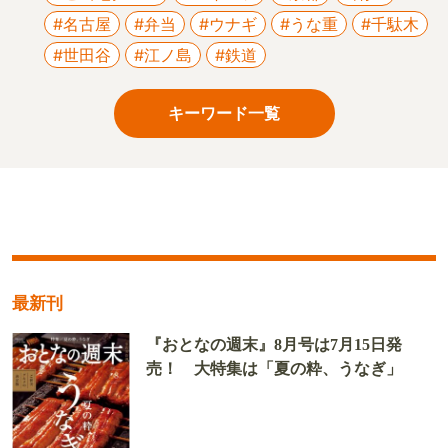
#名古屋
#弁当
#ウナギ
#うな重
#千駄木
#世田谷
#江ノ島
#鉄道
キーワード一覧
最新刊
『おとなの週末』8月号は7月15日発
売！ 大特集は「夏の粋、うなぎ」