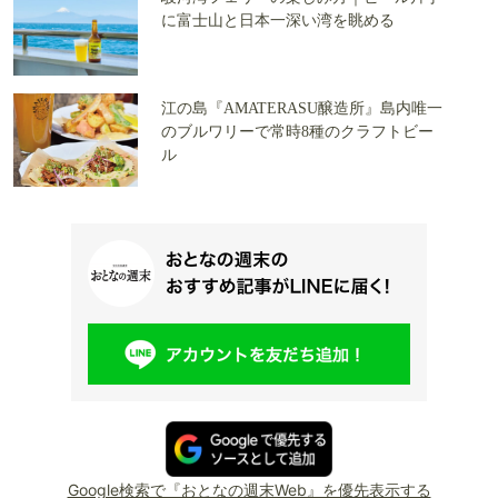
に富士山と日本一深い湾を眺める
江の島『AMATERASU醸造所』島内唯一
のブルワリーで常時8種のクラフトビー
ル
Google検索で『おとなの週末Web』を優先表示する