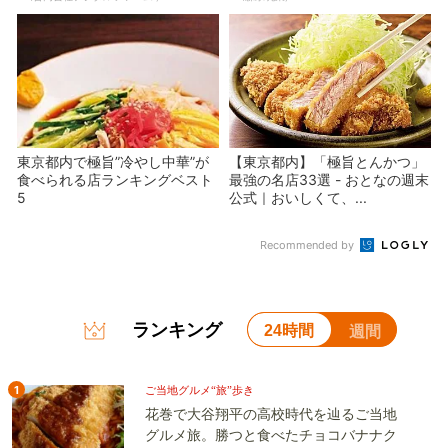
東京都内で極旨”冷やし中華”が
【東京都内】「極旨とんかつ」
食べられる店ランキングベスト
最強の名店33選 - おとなの週末
5
公式｜おいしくて、...
Recommended by
ランキング
24時間
週間
1
ご当地グルメ“旅”歩き
花巻で大谷翔平の高校時代を辿るご当地
グルメ旅。勝つと食べたチョコバナナク