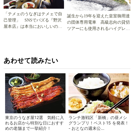
「テメェのうなぎはテメェで自
誕生から19年を迎えた皇室御用達
己管理」 SNSでバズる『野沢
の団体専用電車 高級志向の貸切
屋本店』は本当においしいの
ツアーにも使用されるハイグレー
か!? いざ実食調査
ド電車とは
あわせて読みたい
東京のうなぎ屋12選 気軽に入
ランチ激戦区「新橋」の昼メシ
れるお店から特別な日におすす
グランプリ！ベスト15 を発表！
めの老舗まで一挙紹介！
- おとなの週末公...