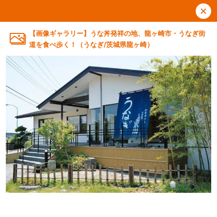
【画像ギャラリー】うな丼発祥の地、龍ヶ崎市・うなぎ街
道を食べ歩く！（うなぎ/茨城県龍ヶ崎）