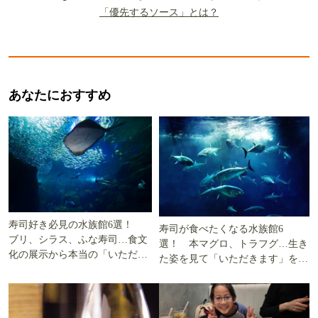
「優先するソース」とは？
あなたにおすすめ
寿司好き必見の水族館6選！
寿司が食べたくなる水族館6
ブリ、シラス、ふな寿司…食文
選！ 本マグロ、トラフグ…生き
化の展示から本当の「いただき
た姿を見て「いただきます」を考
ます」を知る
える