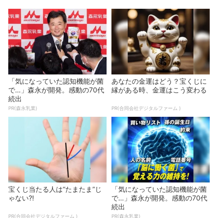
「気になっていた認知機能が菌
あなたの金運はどう？宝くじに
で…」森永が開発。感動の70代
縁がある時、金運はこう変わる
続出
PR(森永乳業)
PR(合同会社デジタルファーム )
宝くじ当たる人は“たまたま”じ
「気になっていた認知機能が菌
ゃない?!
で…」森永が開発。感動の70代
続出
PR(合同会社デジタルファーム )
PR(森永乳業)