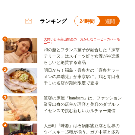
ランキング
24時間
週間
1
大野いと＆美山加恋の「おかしなコーヒーのハーモ
ニー」
和の趣とフランス菓子が融合した「抹茶
テリーヌ」はスイーツ好き女優が神楽坂
らしいと絶賛する逸品
2
明日から！福島・喜多方の「喜多方ラー
メンの異端児」が東京駅に。鶏と青口煮
干しの名店が期間限定で登場
3
笹塚の床屋『handsam』は、ファッション
業界出身の店主が理容と美容のダブルラ
イセンスで挑む新しいカルチャー発信基
地
4
人形町『味源』は石鍋麻婆豆腐と世界の
ウイスキー15種が揃う。ガチ中華と多彩