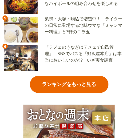
なハイボールの組み合わせを楽しめる
5
巣鴨・大塚・駒込で増殖中！ ライター
の日常に登場する地味ウマな「ミャンマ
ー料理」と3軒のニラ玉
6
「テメェのうなぎはテメェで自己管
理」 SNSでバズる『野沢屋本店』は本
当においしいのか!? いざ実食調査
ランキングをもっと見る