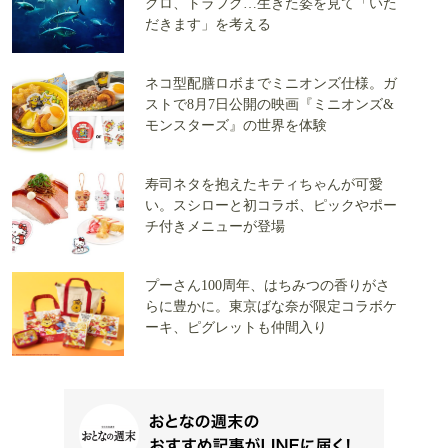
グロ、トラフグ…生きた姿を見て「いた
だきます」を考える
ネコ型配膳ロボまでミニオンズ仕様。ガ
ストで8月7日公開の映画『ミニオンズ&
モンスターズ』の世界を体験
寿司ネタを抱えたキティちゃんが可愛
い。スシローと初コラボ、ピックやポー
チ付きメニューが登場
プーさん100周年、はちみつの香りがさ
らに豊かに。東京ばな奈が限定コラボケ
ーキ、ピグレットも仲間入り