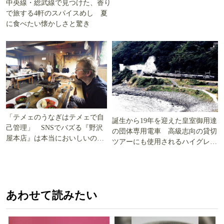
中央線・総武線で見つけた、香り
で旅する4軒のスパイスめし 夏
に食べたい懐かしさと驚き
「テメェのうなぎはテメェで自
誕生から19年を迎えた皇室御用達
己管理」 SNSでバズる『野沢
の団体専用電車 高級志向の貸切
屋本店』は本当においしいの
ツアーにも使用されるハイグレー
か!? いざ実食調査
ド電車とは
あわせて読みたい