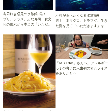
寿司好き必見の水族館6選！
寿司が食べたくなる水族館6
ブリ、シラス、ふな寿司…食文
選！ 本マグロ、トラフグ…生き
化の展示から本当の「いただき
た姿を見て「いただきます」を考
ます」を知る
える
「Ｍ’s Table」さんへ。アレルギー
っ子の息子に人生初のオムライス
をありがとう