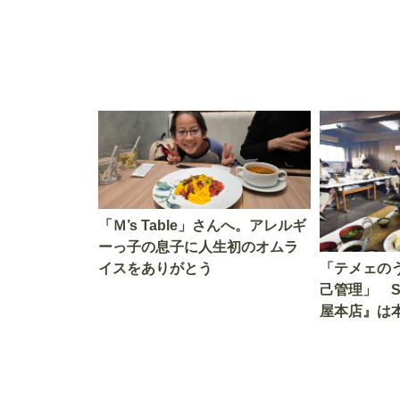
「Ｍ’s Table」さんへ。アレルギ
ーっ子の息子に人生初のオムラ
イスをありがとう
「テメェの
己管理」 
屋本店』は
か!? いざ