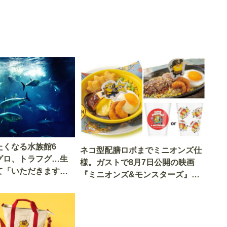
たくなる水族館6
ネコ型配膳ロボまでミニオンズ仕
グロ、トラフグ…生
様。ガストで8月7日公開の映画
て「いただきます」
『ミニオンズ&モンスターズ』の
世界を体験