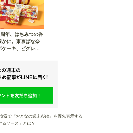
0周年、はちみつの香
豊かに。東京ばな奈
ボケーキ、ピグレッ
り
le検索で『おとなの週末Web』を優先表示する
するソース」とは？