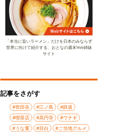
「本当に旨いラーメン」だけを日本のみならず
世界に向けて紹介する、おとなの週末Web姉妹
サイト
記事をさがす
#世田谷
#江ノ島
#鉄道
#喫茶店
#高円寺
#ウナギ
#うな重
#目白
#ご当地グルメ