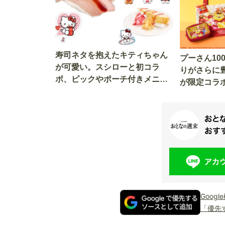
寿司ネタを抱えたキティちゃん
プーさん10
が可愛い。スシローと初コラ
りがさらに
ボ、ピックやポーチ付きメニュ
が限定コラ
ーが登場
トも仲間入
Goog
「優先