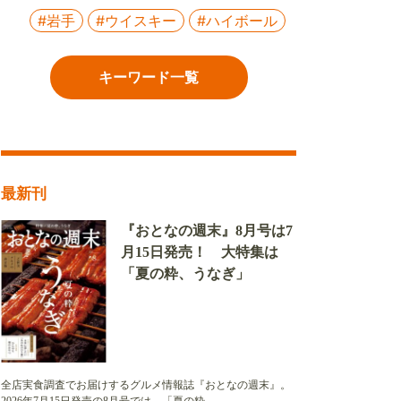
#岩手
#ウイスキー
#ハイボール
キーワード一覧
最新刊
『おとなの週末』8月号は7
月15日発売！ 大特集は
「夏の粋、うなぎ」
全店実食調査でお届けするグルメ情報誌『おとなの週末』。