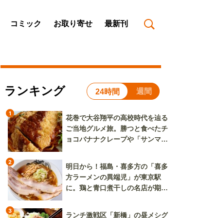
コミック
お取り寄せ
最新刊
ランキング
週間
24時間
1
花巻で大谷翔平の高校時代を辿る
ご当地グルメ旅。勝つと食べたチ
ョコバナナクレープや「サンマー
焼きそば」も
2
明日から！福島・喜多方の「喜多
方ラーメンの異端児」が東京駅
に。鶏と青口煮干しの名店が期間
限定で登場
3
ランチ激戦区「新橋」の昼メシグ