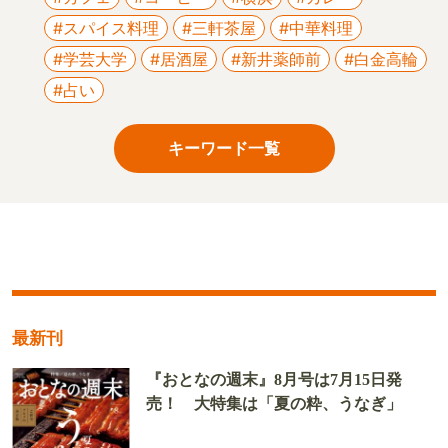
#スパイス料理
#三軒茶屋
#中華料理
#学芸大学
#居酒屋
#新井薬師前
#白金高輪
#占い
キーワード一覧
最新刊
『おとなの週末』8月号は7月15日発
売！ 大特集は「夏の粋、うなぎ」