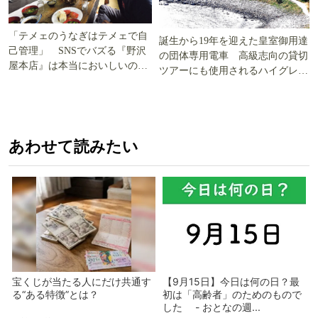
「テメェのうなぎはテメェで自
誕生から19年を迎えた皇室御用達
己管理」 SNSでバズる『野沢
の団体専用電車 高級志向の貸切
屋本店』は本当においしいの
ツアーにも使用されるハイグレー
か!? いざ実食調査
ド電車とは
あわせて読みたい
宝くじが当たる人にだけ共通す
【9月15日】今日は何の日？最
る“ある特徴”とは？
初は「高齢者」のためのもので
した - おとなの週...