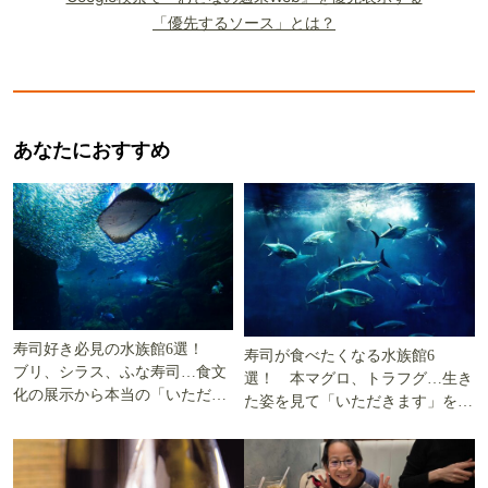
「優先するソース」とは？
あなたにおすすめ
寿司好き必見の水族館6選！
寿司が食べたくなる水族館6
ブリ、シラス、ふな寿司…食文
選！ 本マグロ、トラフグ…生き
化の展示から本当の「いただき
た姿を見て「いただきます」を考
ます」を知る
える