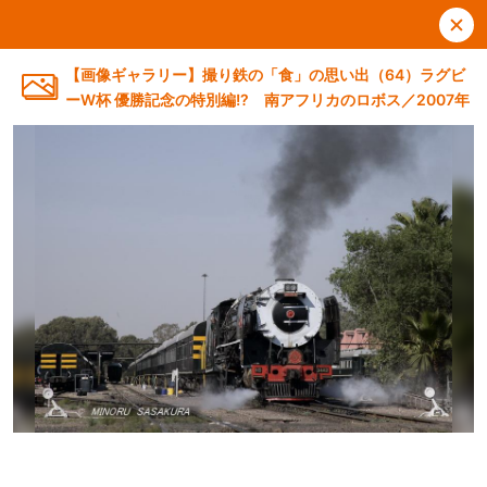
【画像ギャラリー】撮り鉄の「食」の思い出（64）ラグビ
ーW杯 優勝記念の特別編!? 南アフリカのロボス／2007年