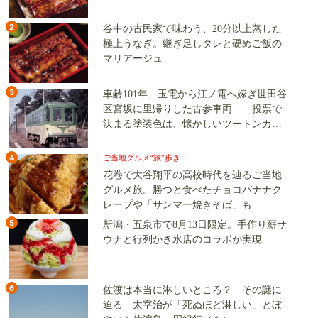
2
谷中の古民家で味わう、20分以上蒸した
極上うなぎ。継ぎ足しタレと硬めご飯の
マリアージュ
3
車齢101年、玉電から江ノ電へ嫁ぎ世田谷
区宮坂に里帰りした古参車両 投票で
決まる塗装色は、懐かしいツートンカラ
ーか、グリーン単色か
4
ご当地グルメ“旅”歩き
花巻で大谷翔平の高校時代を辿るご当地
グルメ旅。勝つと食べたチョコバナナク
レープや「サンマー焼きそば」も
5
新潟・五泉市で8月13日限定。手作り薪サ
ウナと行列かき氷店のコラボが実現
6
佐渡は本当に淋しいところ？ その謎に
迫る 太宰治が「死ぬほど淋しい」とぼ