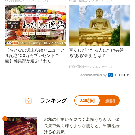
【おとなの週末Webリニューア
宝くじが当たる人にだけ共通す
ル記念100万円プレゼント企
る“ある特徴”とは？
画】編集部が選ぶ「わた...
PR(合同会社デジタルファーム )
Recommended by
ランキング
24時間
週間
1
昭和の佇まいが息づく老舗うなぎ店。備
長炭で焼く輝くような照りと、出前を続
ける心意気