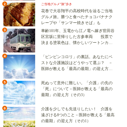
2
ご当地グルメ“旅”歩き
花巻で大谷翔平の高校時代を辿るご当地
グルメ旅。勝つと食べたチョコバナナク
レープや「サンマー焼きそば」も
3
車齢101年、玉電から江ノ電へ嫁ぎ世田谷
区宮坂に里帰りした古参車両 投票で
決まる塗装色は、懐かしいツートンカラ
ーか、グリーン単色か
4
「ピンピンコロリ」の裏話。あなたにベ
ストな介護施設はどうやって選ぶ？ －
医師が教える「最高の最期」の迎え方
（その2）
5
死ぬって意外に難しい。「介護」の先の
「死」について－医師が教える「最高の
最期」の迎え方（その3）
6
介護を少しでも先送りしたい！ 介護を
遠ざける8つのこと－医師が教える「最高
の最期」の迎え方（その1）