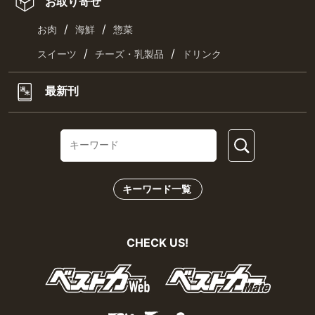
お取り寄せ
/
/
お肉
海鮮
惣菜
/
/
スイーツ
チーズ・乳製品
ドリンク
最新刊
キーワード一覧
CHECK US!