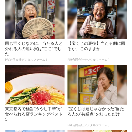
同じ宝くじなのに、当たる人と
【宝くじの裏技】当たる側に回
外れる人の違い実は“ここ”でし
るか、このままか
た
PR(合同会社デジタルファーム )
PR(合同会社デジタルファーム )
東京都内で極旨”冷やし中華”が
“宝くじは運じゃなかった”当た
食べられる店ランキングベスト
る人の“共通点”を知っただけ
5
PR(合同会社デジタルファーム )