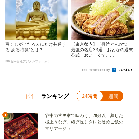
宝くじが当たる人にだけ共通す
【東京都内】「極旨とんかつ」
る“ある特徴”とは？
最強の名店33選 - おとなの週末
公式｜おいしくて、...
PR(合同会社デジタルファーム )
Recommended by
ランキング
24時間
週間
1
谷中の古民家で味わう、20分以上蒸した
極上うなぎ。継ぎ足しタレと硬めご飯の
マリアージュ