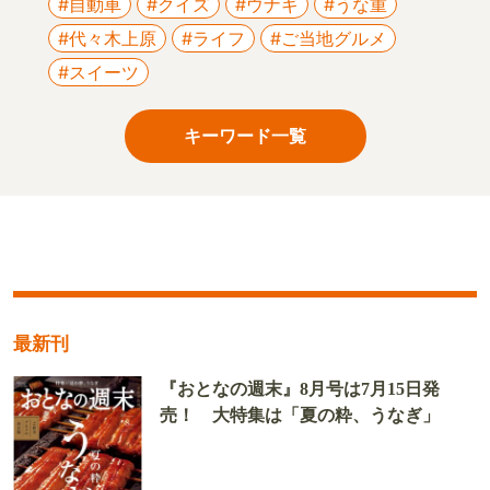
#自動車
#クイズ
#ウナギ
#うな重
#代々木上原
#ライフ
#ご当地グルメ
#スイーツ
キーワード一覧
最新刊
『おとなの週末』8月号は7月15日発
売！ 大特集は「夏の粋、うなぎ」