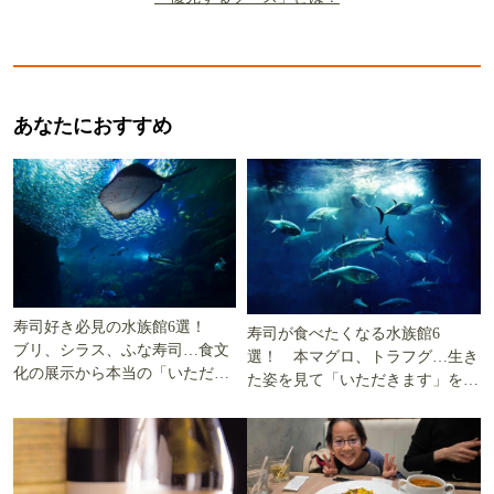
あなたにおすすめ
寿司好き必見の水族館6選！
寿司が食べたくなる水族館6
ブリ、シラス、ふな寿司…食文
選！ 本マグロ、トラフグ…生き
化の展示から本当の「いただき
た姿を見て「いただきます」を考
ます」を知る
える