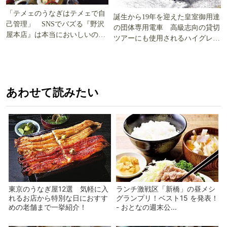
「テメェのうなぎはテメェで自
誕生から19年を迎えた皇室御用達
己管理」 SNSでバズる『野沢
の団体専用電車 高級志向の貸切
屋本店』は本当においしいの
ツアーにも使用されるハイグレー
か!? いざ実食調査
ド電車とは
あわせて読みたい
東京のうなぎ屋12選 気軽に入
ランチ激戦区「新橋」の昼メシ
れるお店から特別な日におすす
グランプリ！ベスト15 を発表！
めの老舗まで一挙紹介！
- おとなの週末公...