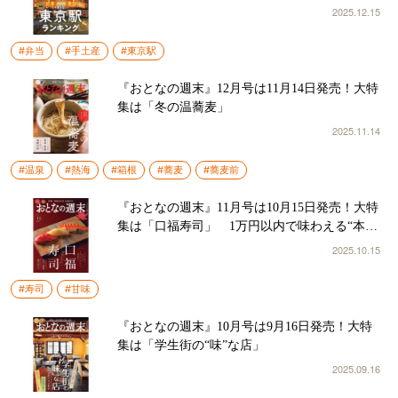
2025.12.15
#弁当
#手土産
#東京駅
『おとなの週末』12月号は11月14日発売！大特
集は「冬の温蕎麦」
2025.11.14
#温泉
#熱海
#箱根
#蕎麦
#蕎麦前
『おとなの週末』11月号は10月15日発売！大特
集は「口福寿司」 1万円以内で味わえる“本当
に旨い店”
2025.10.15
#寿司
#甘味
『おとなの週末』10月号は9月16日発売！大特
集は「学生街の“味”な店」
2025.09.16