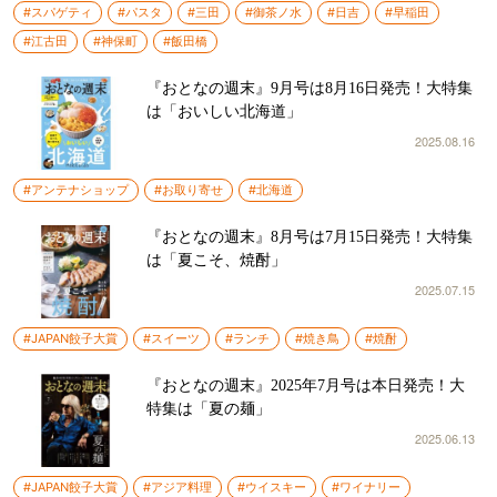
#スパゲティ
#パスタ
#三田
#御茶ノ水
#日吉
#早稲田
#江古田
#神保町
#飯田橋
『おとなの週末』9月号は8月16日発売！大特集
は「おいしい北海道」
2025.08.16
#アンテナショップ
#お取り寄せ
#北海道
『おとなの週末』8月号は7月15日発売！大特集
は「夏こそ、焼酎」
2025.07.15
#JAPAN餃子大賞
#スイーツ
#ランチ
#焼き鳥
#焼酎
『おとなの週末』2025年7月号は本日発売！大
特集は「夏の麺」
2025.06.13
#JAPAN餃子大賞
#アジア料理
#ウイスキー
#ワイナリー