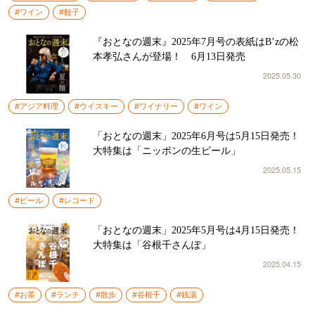
#ワイン
#餃子
『おとなの週末』2025年7月号の表紙はB’zの松
本孝弘さんが登場！ 6月13日発売
2025.05.30
#アジア料理
#ウイスキー
#ワイナリー
#ワイン
「おとなの週末」2025年6月号は5月15日発売！
大特集は「ニッポンの生ビール」
2025.05.15
#ビール
#レコード
「おとなの週末」2025年5月号は4月15日発売！
大特集は「谷根千さんぽ」
2025.04.15
#お茶
#ランチ
#散歩
#谷根千
#銭湯