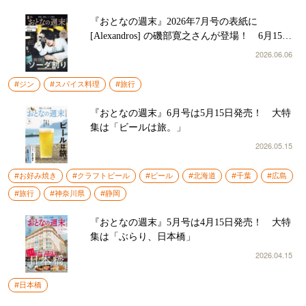
『おとなの週末』2026年7月号の表紙に
[Alexandros] の磯部寛之さんが登場！ 6月15日
発売
2026.06.06
#ジン
#スパイス料理
#旅行
『おとなの週末』6月号は5月15日発売！ 大特
集は「ビールは旅。」
2026.05.15
#お好み焼き
#クラフトビール
#ビール
#北海道
#千葉
#広島
#旅行
#神奈川県
#静岡
『おとなの週末』5月号は4月15日発売！ 大特
集は「ぶらり、日本橋」
2026.04.15
#日本橋