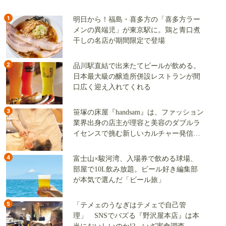
1
明日から！福島・喜多方の「喜多方ラー
メンの異端児」が東京駅に。鶏と青口煮
干しの名店が期間限定で登場
2
品川駅直結で出来たてビールが飲める。
日本最大級の醸造所併設レストランが間
口広く迎え入れてくれる
3
笹塚の床屋『handsam』は、ファッション
業界出身の店主が理容と美容のダブルラ
イセンスで挑む新しいカルチャー発信基
地
4
富士山×駿河湾、入場券で飲める球場、
部屋で10L飲み放題。ビール好き編集部
が本気で選んだ「ビール旅」
5
「テメェのうなぎはテメェで自己管
理」 SNSでバズる『野沢屋本店』は本