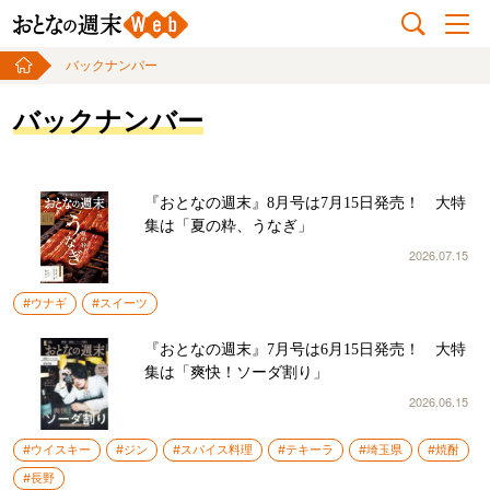
バックナンバー
バックナンバー
『おとなの週末』8月号は7月15日発売！ 大特
集は「夏の粋、うなぎ」
2026.07.15
#ウナギ
#スイーツ
『おとなの週末』7月号は6月15日発売！ 大特
集は「爽快！ソーダ割り」
2026.06.15
#ウイスキー
#ジン
#スパイス料理
#テキーラ
#埼玉県
#焼酎
#長野