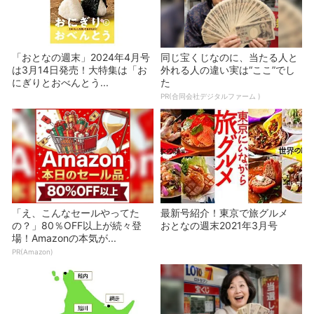
「おとなの週末」2024年4月号
同じ宝くじなのに、当たる人と
は3月14日発売！大特集は「お
外れる人の違い実は“ここ”でし
にぎりとおべんとう...
た
PR(合同会社デジタルファーム )
「え、こんなセールやってた
最新号紹介！東京で旅グルメ
の？」80％OFF以上が続々登
おとなの週末2021年3月号
場！Amazonの本気が...
PR(Amazon)