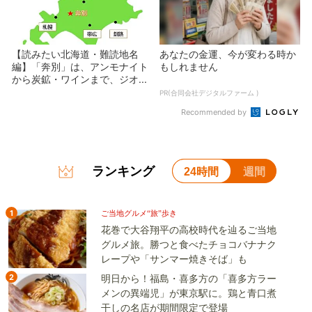
【読みたい北海道・難読地名
あなたの金運、今が変わる時か
編】「奔別」は、アンモナイト
もしれません
から炭鉱・ワインまで、ジオ...
PR(合同会社デジタルファーム )
Recommended by
ランキング
24時間
週間
1
ご当地グルメ“旅”歩き
花巻で大谷翔平の高校時代を辿るご当地
グルメ旅。勝つと食べたチョコバナナク
レープや「サンマー焼きそば」も
2
明日から！福島・喜多方の「喜多方ラー
メンの異端児」が東京駅に。鶏と青口煮
干しの名店が期間限定で登場