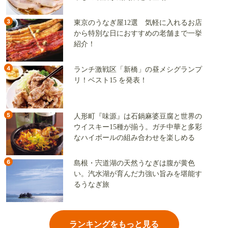
3
東京のうなぎ屋12選 気軽に入れるお店
から特別な日におすすめの老舗まで一挙
紹介！
4
ランチ激戦区「新橋」の昼メシグランプ
リ！ベスト15 を発表！
5
人形町『味源』は石鍋麻婆豆腐と世界の
ウイスキー15種が揃う。ガチ中華と多彩
なハイボールの組み合わせを楽しめる
6
島根・宍道湖の天然うなぎは腹が黄色
い。汽水湖が育んだ力強い旨みを堪能す
るうなぎ旅
ランキングをもっと見る