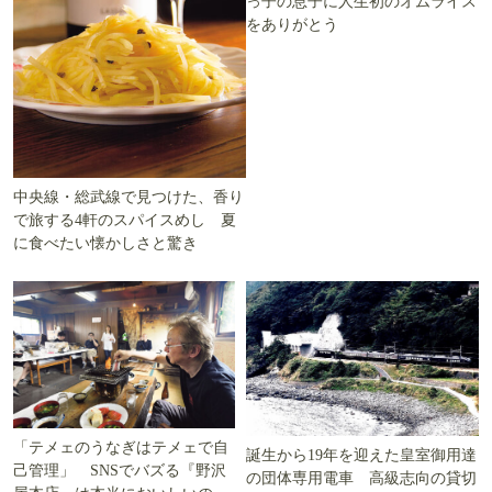
っ子の息子に人生初のオムライス
をありがとう
中央線・総武線で見つけた、香り
で旅する4軒のスパイスめし 夏
に食べたい懐かしさと驚き
「テメェのうなぎはテメェで自
誕生から19年を迎えた皇室御用達
己管理」 SNSでバズる『野沢
の団体専用電車 高級志向の貸切