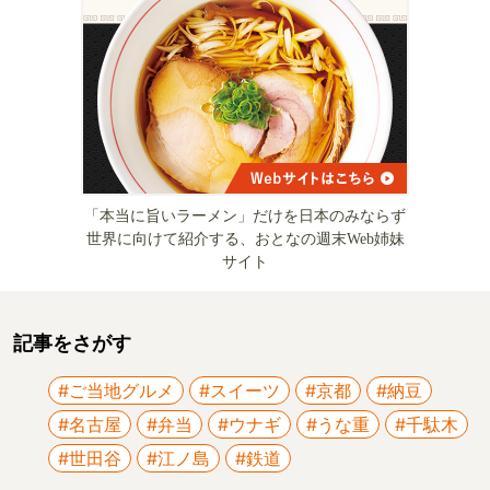
「本当に旨いラーメン」だけを日本のみならず
世界に向けて紹介する、おとなの週末Web姉妹
サイト
記事をさがす
#ご当地グルメ
#スイーツ
#京都
#納豆
#名古屋
#弁当
#ウナギ
#うな重
#千駄木
#世田谷
#江ノ島
#鉄道