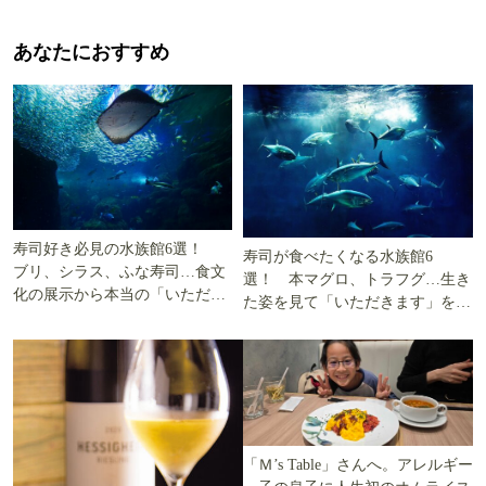
あなたにおすすめ
寿司好き必見の水族館6選！
寿司が食べたくなる水族館6
ブリ、シラス、ふな寿司…食文
選！ 本マグロ、トラフグ…生き
化の展示から本当の「いただき
た姿を見て「いただきます」を考
ます」を知る
える
「Ｍ’s Table」さんへ。アレルギー