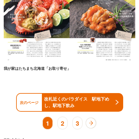
我が家はたちまち北海道「お取り寄せ」
改札近くのパラダイス 駅地下め
次のページ
し、駅地下飲み
1
2
3