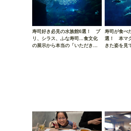
寿司好き必見の水族館6選！ ブ
寿司が食べ
リ、シラス、ふな寿司…食文化
選！ 本マ
の展示から本当の「いただきま
きた姿を見
す」を知る
を考える