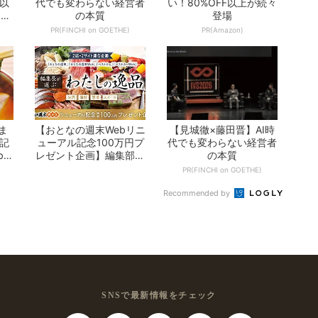
F以
代でも変わらない経営者
い！80%OFF以上が続々
on
の本質
登場
PR(FINCHI on GOETHE)
PR(Amazon)
ま
【おとなの週末Webリニ
【見城徹×藤田晋】AI時
の記
ューアル記念100万円プ
代でも変わらない経営者
b」
レゼント企画】編集部が
の本質
選ぶ「わた...
PR(FINCHI on GOETHE)
Recommended by
SNSで最新情報をチェック