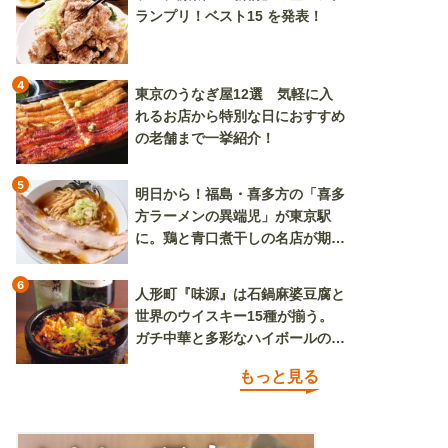
ランプリ！ベスト15 を発表！
4
東京のうなぎ屋12選 気軽に入
れるお店から特別な日におすすめ
の老舗まで一挙紹介！
5
明日から！福島・喜多方の「喜多
方ラーメンの異端児」が東京駅
に。鶏と青口煮干しの名店が期間
限定で登場
6
人形町『味源』は石鍋麻婆豆腐と
世界のウイスキー15種が揃う。
ガチ中華と多彩なハイボールの組
み合わせを楽しめる
もっと見る