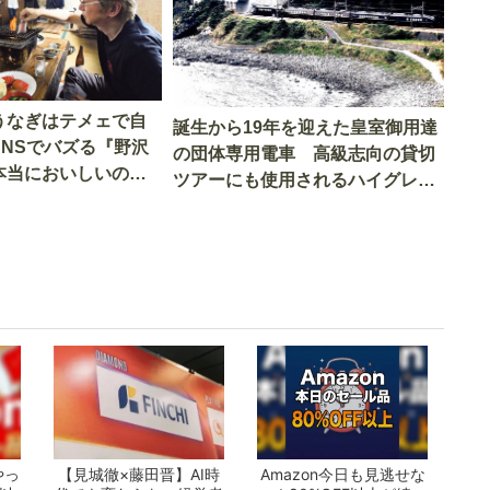
うなぎはテメェで自
誕生から19年を迎えた皇室御用達
SNSでバズる『野沢
の団体専用電車 高級志向の貸切
本当においしいの
ツアーにも使用されるハイグレー
実食調査
ド電車とは
やっ
【見城徹×藤田晋】AI時
Amazon今日も見逃せな