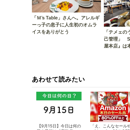
「Ｍ’s Table」さんへ。アレルギ
ーっ子の息子に人生初のオムラ
イスをありがとう
「テメェの
己管理」 
屋本店』は
か!? いざ
あわせて読みたい
【9月15日】今日は何の
「え、こんなセール