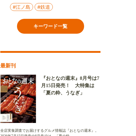
#江ノ島
#鉄道
キーワード一覧
最新刊
『おとなの週末』8月号は7
月15日発売！ 大特集は
「夏の粋、うなぎ」
全店実食調査でお届けするグルメ情報誌『おとなの週末』。