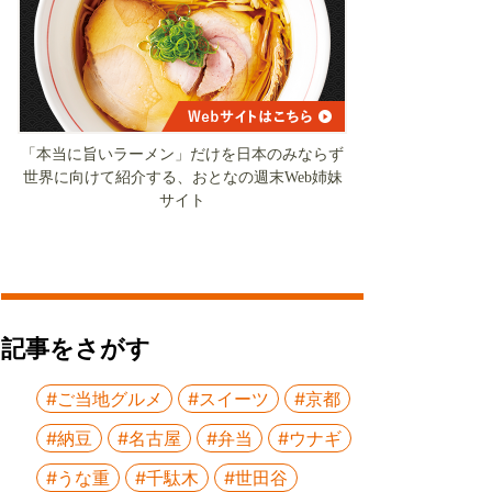
「本当に旨いラーメン」だけを日本のみならず
世界に向けて紹介する、おとなの週末Web姉妹
サイト
記事をさがす
#ご当地グルメ
#スイーツ
#京都
#納豆
#名古屋
#弁当
#ウナギ
#うな重
#千駄木
#世田谷