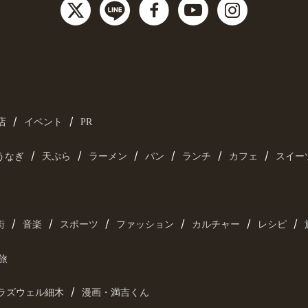
/
/
店
イベント
PR
/
/
/
/
/
/
うなぎ
天ぷら
ラーメン
パン
ランチ
カフェ
スイー
/
/
/
/
/
/
街
音楽
スポーツ
ファッション
カルチャー
レシピ
旅
/
ラズウェル細木
漫画・満吉くん