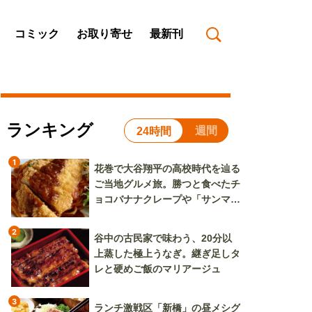
コミック
お取り寄せ
最新刊
ランキング
週間
24時間
1
花巻で大谷翔平の高校時代を辿る
ご当地グルメ旅。勝つと食べたチ
ョコバナナクレープや「サンマー
焼きそば」も
2
谷中の古民家で味わう、20分以
上蒸した極上うなぎ。継ぎ足しタ
レと硬めご飯のマリアージュ
3
ランチ激戦区「新橋」の昼メシグ