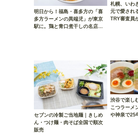
札幌、いわ
元で愛され
明日から！福島・喜多方の「喜
TRY審査員
多方ラーメンの異端児」が東京
駅に。鶏と青口煮干しの名店が
期間限定で登場
渋谷で楽し
こつラーメ
や神泉で25
セブンの冷製ご当地麺｜きしめ
入」の人気
ん・つけ麺・肉そば全国で順次
販売