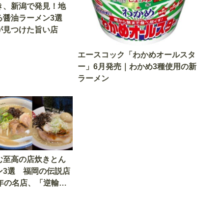
き、新潟で発見！地
る醤油ラーメン3選
が見つけた旨い店
エースコック「わかめオールスタ
ー」6月発売｜わかめ3種使用の新
ラーメン
む至高の店炊きとん
ン3選 福岡の伝説店
年の名店、「逆輸
店も