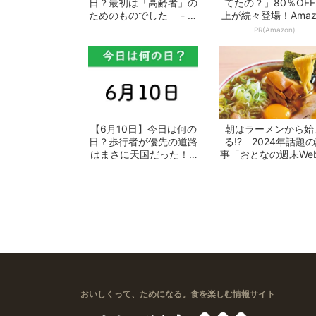
日？最初は「高齢者」の
てたの？」80％OF
ためのものでした - お
上が続々登場！Amaz
となの週...
の本気が...
PR(Amazon)
【6月10日】今日は何の
朝はラーメンから始
日？歩行者が優先の道路
る!? 2024年話題
はまさに天国だった！ -
事「おとなの週末We
おとなの...
10選 -...
おいしくって、ためになる。食を楽しむ情報サイト