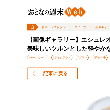
食事・レストラン
スイーツ
画像ギャラ
【画像ギャラリー】エシュレ
美味しいツルンとした軽やか
#チーズケーキ
#テイクアウト
#プリン
#麻布十番
記事に戻る