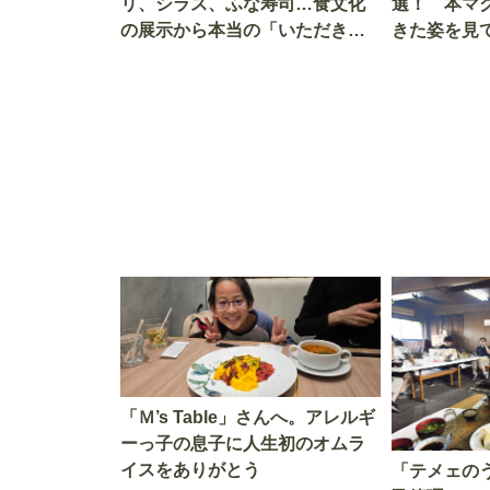
リ、シラス、ふな寿司…食文化
選！ 本マ
の展示から本当の「いただきま
きた姿を見
す」を知る
を考える
「Ｍ’s Table」さんへ。アレルギ
ーっ子の息子に人生初のオムラ
イスをありがとう
「テメェの