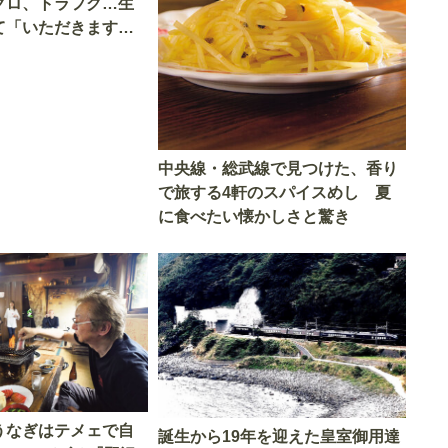
グロ、トラフグ…生
て「いただきます」
中央線・総武線で見つけた、香り
で旅する4軒のスパイスめし 夏
に食べたい懐かしさと驚き
うなぎはテメェで自
誕生から19年を迎えた皇室御用達