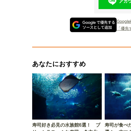
Goog
「優先
あなたにおすすめ
寿司好き必見の水族館6選！ ブ
寿司が食べ