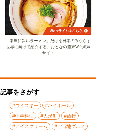
「本当に旨いラーメン」だけを日本のみならず
世界に向けて紹介する、おとなの週末Web姉妹
サイト
記事をさがす
#ウイスキー
#ハイボール
#中華料理
#人形町
#旅行
#アイスクリーム
#ご当地グルメ