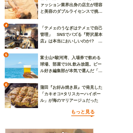
ァッション業界出身の店主が理容
と美容のダブルライセンスで挑む
新しいカルチャー発信基地
4
「テメェのうなぎはテメェで自己
管理」 SNSでバズる『野沢屋本
店』は本当においしいのか!? い
ざ実食調査
5
富士山×駿河湾、入場券で飲める
球場、部屋で10L飲み放題。ビー
ル好き編集部が本気で選んだ「ビ
ール旅」
6
蒲田『お好み焼き辰』で発見した
「カキオコ×タリスカーハイボー
ル」が海のマリアージュだった
もっと見る