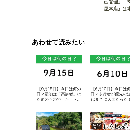
己管理」 
屋本店』は
か!? いざ
あわせて読みたい
【9月15日】今日は何の
【6月10日】今日は
日？最初は「高齢者」の
日？歩行者が優先の
ためのものでした - お
はまさに天国だった！
となの週...
おとなの...