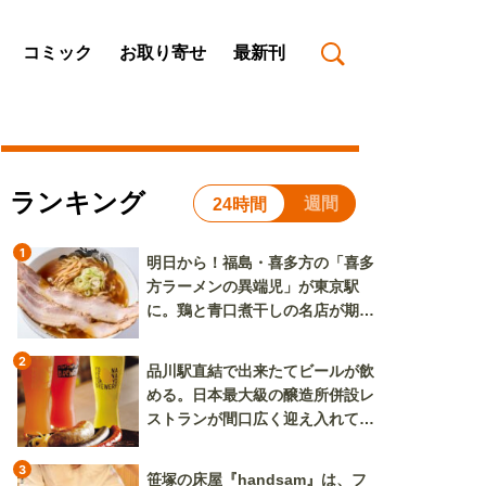
コミック
お取り寄せ
最新刊
ランキング
週間
24時間
1
明日から！福島・喜多方の「喜多
方ラーメンの異端児」が東京駅
に。鶏と青口煮干しの名店が期間
限定で登場
2
品川駅直結で出来たてビールが飲
める。日本最大級の醸造所併設レ
ストランが間口広く迎え入れてく
れる
3
笹塚の床屋『handsam』は、フ