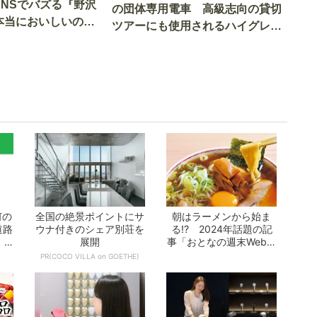
SNSでバズる『野沢
の団体専用電車 高級志向の貸切
本当においしいの
ツアーにも使用されるハイグレー
実食調査
ド電車とは
何の
全国の絶景ポイントにサ
朝はラーメンから始ま
道路
ウナ付きのシェア別荘を
る!? 2024年話題の記
 -
展開
事「おとなの週末Web」
10選 -...
PR(COCO VILLA on GOETHE)