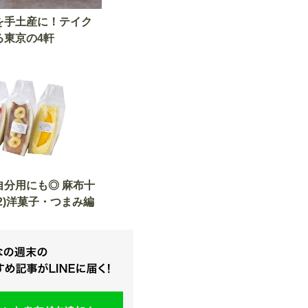
を手土産に！テイク
る東京の4軒
自分用にも◎ 麻布十
2)洋菓子・つまみ編