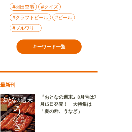
#羽田空港
#クイズ
#クラフトビール
#ビール
#ブルワリー
キーワード一覧
最新刊
『おとなの週末』8月号は7
月15日発売！ 大特集は
「夏の粋、うなぎ」