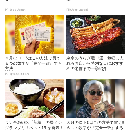
PR(Jeep Japan)
PR(Jeep Japan)
８月のロト6はこの方法で買え!!
東京のうなぎ屋12選 気軽に入
６つの数字が『完全一致』する
れるお店から特別な日におすす
方法
めの老舗まで一挙紹介！
PR(株式会社MURA)
ランチ激戦区「新橋」の昼メシ
８月のロト6はこの方法で買え!!
グランプリ！ベスト15 を発表！
６つの数字が『完全一致』する