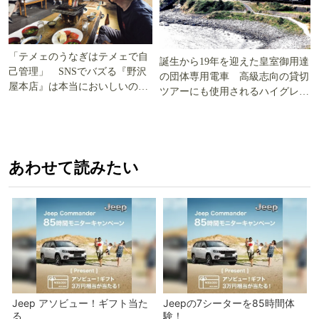
「テメェのうなぎはテメェで自
誕生から19年を迎えた皇室御用達
己管理」 SNSでバズる『野沢
の団体専用電車 高級志向の貸切
屋本店』は本当においしいの
ツアーにも使用されるハイグレー
か!? いざ実食調査
ド電車とは
あわせて読みたい
Jeep アソビュー！ギフト当た
Jeepの7シーターを85時間体
る
験！