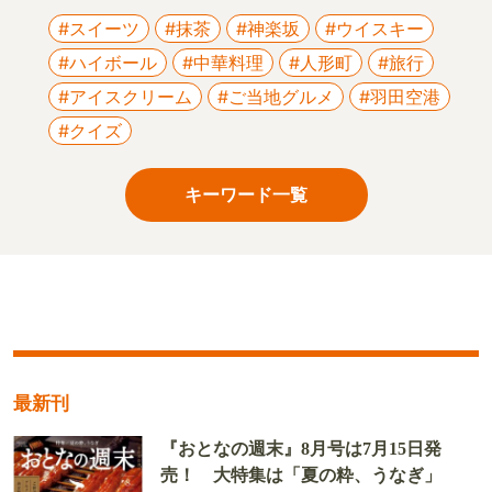
#スイーツ
#抹茶
#神楽坂
#ウイスキー
#ハイボール
#中華料理
#人形町
#旅行
#アイスクリーム
#ご当地グルメ
#羽田空港
#クイズ
キーワード一覧
最新刊
『おとなの週末』8月号は7月15日発
売！ 大特集は「夏の粋、うなぎ」