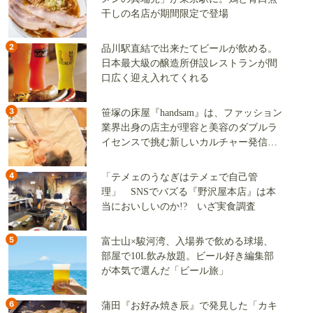
干しの名店が期間限定で登場
2
品川駅直結で出来たてビールが飲める。
日本最大級の醸造所併設レストランが間
口広く迎え入れてくれる
3
笹塚の床屋『handsam』は、ファッション
業界出身の店主が理容と美容のダブルラ
イセンスで挑む新しいカルチャー発信基
地
4
「テメェのうなぎはテメェで自己管
理」 SNSでバズる『野沢屋本店』は本
当においしいのか!? いざ実食調査
5
富士山×駿河湾、入場券で飲める球場、
部屋で10L飲み放題。ビール好き編集部
が本気で選んだ「ビール旅」
6
蒲田『お好み焼き辰』で発見した「カキ