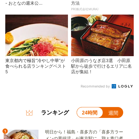
- おとなの週末公...
方法
PR(株式会社MURA)
東京都内で極旨”冷やし中華”が
小田原のうなぎ店3選 小田原
食べられる店ランキングベスト
駅から徒歩で行けるエリアに名
5
店が集結！
Recommended by
ランキング
24時間
週間
1
明日から！福島・喜多方の「喜多方ラー
メンの異端児」が東京駅に。鶏と青口煮