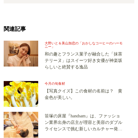
関連記事
大野いと＆美山加恋の「おかしなコーヒーのハーモ
ニー」
和の趣とフランス菓子が融合した「抹茶
テリーヌ」はスイーツ好き女優が神楽坂
らしいと絶賛する逸品
今月の旬食材
【写真クイズ】この食材の名前は？ 黄
金色が美しい。
笹塚の床屋『handsam』は、ファッショ
ン業界出身の店主が理容と美容のダブル
ライセンスで挑む新しいカルチャー発信
基地