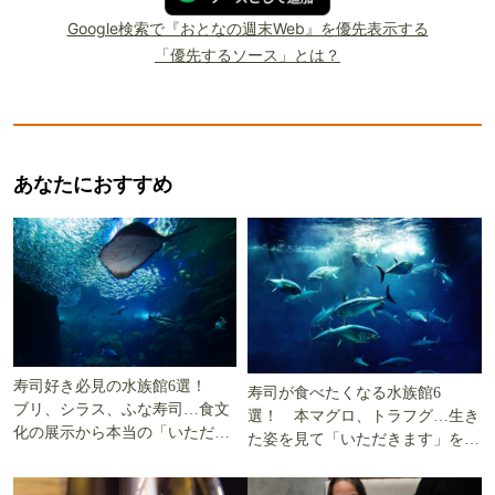
Google検索で『おとなの週末Web』を優先表示する
「優先するソース」とは？
あなたにおすすめ
寿司好き必見の水族館6選！
寿司が食べたくなる水族館6
ブリ、シラス、ふな寿司…食文
選！ 本マグロ、トラフグ…生き
化の展示から本当の「いただき
た姿を見て「いただきます」を考
ます」を知る
える