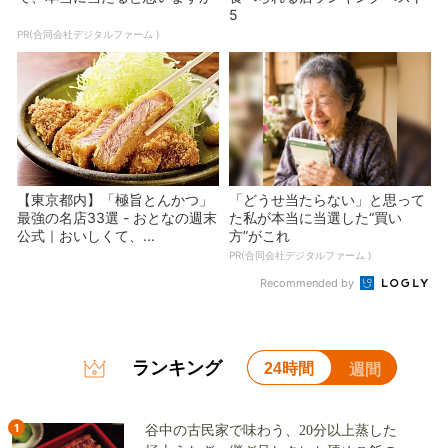
5
PR(合同会社デジタルファーム )
【東京都内】「極旨とんかつ」
「どうせ当たらない」と思って
最強の名店33選 - おとなの週末
た私が本当に当選した“買い
公式｜おいしくて、...
方”がこれ
PR(合同会社デジタルファーム )
Recommended by
ランキング
24時間
週間
1
谷中の古民家で味わう、20分以上蒸した