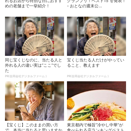
れるお店から特別な日におすす
グランプリ！ベスト15 を発表！
めの老舗まで一挙紹介！
- おとなの週末公...
同じ宝くじなのに、当たる人と
宝くじ当たる人だけがやってい
外れる人の違い実は“ここ”でし
ること、教えます
た
PR(合同会社デジタルファーム )
PR(合同会社デジタルファーム )
【宝くじ】このままの買い方
東京都内で極旨”冷やし中華”が
で、本当に当たると思いますか
食べられる店ランキングベスト