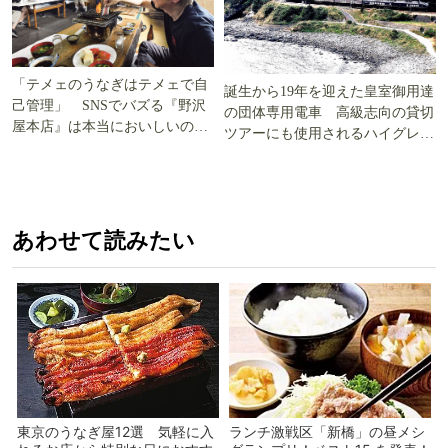
「テメェのうなぎはテメェで自
誕生から19年を迎えた皇室御用達
己管理」 SNSでバズる『野沢
の団体専用電車 高級志向の貸切
屋本店』は本当においしいの
ツアーにも使用されるハイグレー
か!? いざ実食調査
ド電車とは
あわせて読みたい
東京のうなぎ屋12選 気軽に入
ランチ激戦区「新橋」の昼メシ