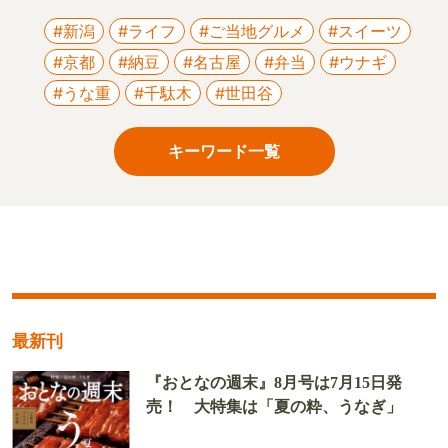
#新潟
#ライフ
#ご当地グルメ
#スイーツ
#京都
#納豆
#名古屋
#弁当
#ウナギ
#うな重
#千駄木
#世田谷
キーワード一覧
最新刊
『おとなの週末』8月号は7月15日発
売！ 大特集は「夏の粋、うなぎ」