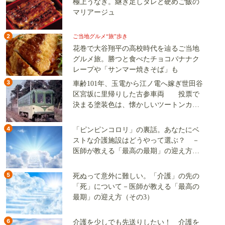
極上うなぎ。継ぎ足しタレと硬めご飯の
マリアージュ
2
ご当地グルメ“旅”歩き
花巻で大谷翔平の高校時代を辿るご当地
グルメ旅。勝つと食べたチョコバナナク
レープや「サンマー焼きそば」も
3
車齢101年、玉電から江ノ電へ嫁ぎ世田谷
区宮坂に里帰りした古参車両 投票で
決まる塗装色は、懐かしいツートンカラ
ーか、グリーン単色か
4
「ピンピンコロリ」の裏話。あなたにベ
ストな介護施設はどうやって選ぶ？ －
医師が教える「最高の最期」の迎え方
（その2）
5
死ぬって意外に難しい。「介護」の先の
「死」について－医師が教える「最高の
最期」の迎え方（その3）
6
介護を少しでも先送りしたい！ 介護を