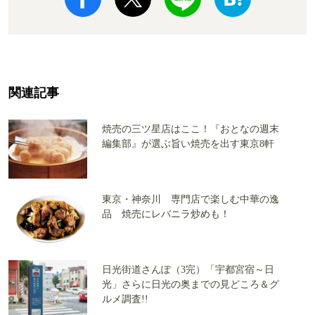
関連記事
焼売の三ツ星店はここ！『おとなの週末
編集部』が選ぶ旨い焼売を出す東京8軒
東京・神奈川 専門店で楽しむ中華の逸
品 焼売にレバニラ炒めも！
日光街道さんぽ（3完）「宇都宮宿～日
光」さらに日光の奥までの見どころ＆グ
ルメ調査!!