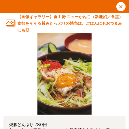
【画像ギャラリー】食工房 ニューかねこ（新鹿沼／食堂）
食欲をそそる旨みたっぷりの焼売は、ごはんにもおつまみ
にも◎
焼豚どんぶり 780円