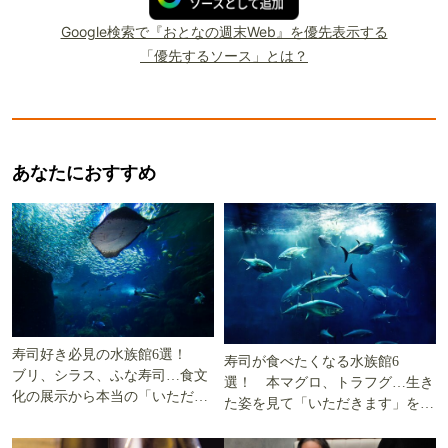
Google検索で『おとなの週末Web』を優先表示する
「優先するソース」とは？
あなたにおすすめ
寿司好き必見の水族館6選！
寿司が食べたくなる水族館6
ブリ、シラス、ふな寿司…食文
選！ 本マグロ、トラフグ…生き
化の展示から本当の「いただき
た姿を見て「いただきます」を考
ます」を知る
える