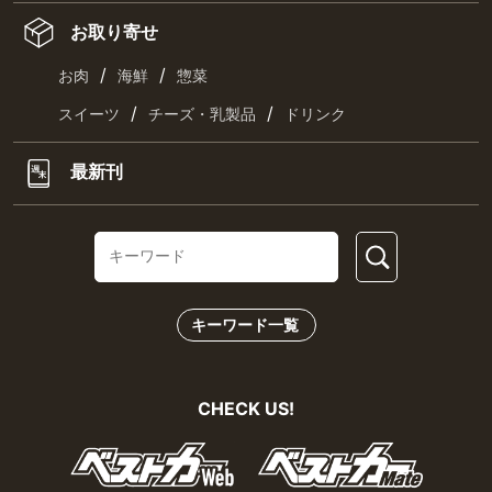
お取り寄せ
/
/
お肉
海鮮
惣菜
/
/
スイーツ
チーズ・乳製品
ドリンク
最新刊
キーワード一覧
CHECK US!