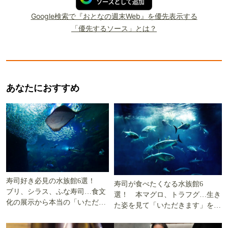
Google検索で『おとなの週末Web』を優先表示する
「優先するソース」とは？
あなたにおすすめ
寿司好き必見の水族館6選！
寿司が食べたくなる水族館6
ブリ、シラス、ふな寿司…食文
選！ 本マグロ、トラフグ…生き
化の展示から本当の「いただき
た姿を見て「いただきます」を考
ます」を知る
える