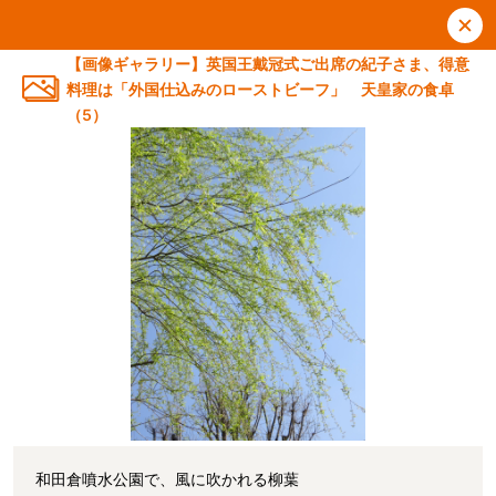
【画像ギャラリー】英国王戴冠式ご出席の紀子さま、得意
料理は「外国仕込みのローストビーフ」 天皇家の食卓
（5）
和田倉噴水公園で、風に吹かれる柳葉