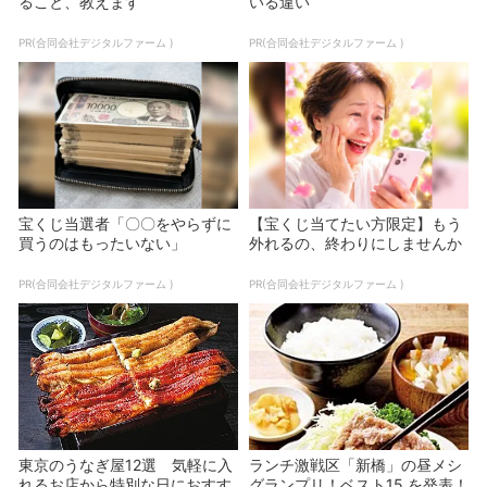
ること、教えます
いる違い
PR(合同会社デジタルファーム )
PR(合同会社デジタルファーム )
宝くじ当選者「〇〇をやらずに
【宝くじ当てたい方限定】もう
買うのはもったいない」
外れるの、終わりにしませんか
PR(合同会社デジタルファーム )
PR(合同会社デジタルファーム )
東京のうなぎ屋12選 気軽に入
ランチ激戦区「新橋」の昼メシ
れるお店から特別な日におすす
グランプリ！ベスト15 を発表！