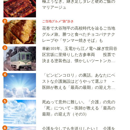
極上うなぎ。継ぎ足しタレと硬めご飯の
マリアージュ
2
ご当地グルメ“旅”歩き
花巻で大谷翔平の高校時代を辿るご当地
グルメ旅。勝つと食べたチョコバナナク
レープや「サンマー焼きそば」も
3
車齢101年、玉電から江ノ電へ嫁ぎ世田谷
区宮坂に里帰りした古参車両 投票で
決まる塗装色は、懐かしいツートンカラ
ーか、グリーン単色か
4
「ピンピンコロリ」の裏話。あなたにベ
ストな介護施設はどうやって選ぶ？ －
医師が教える「最高の最期」の迎え方
（その2）
5
死ぬって意外に難しい。「介護」の先の
「死」について－医師が教える「最高の
最期」の迎え方（その3）
6
介護を少しでも先送りしたい！ 介護を