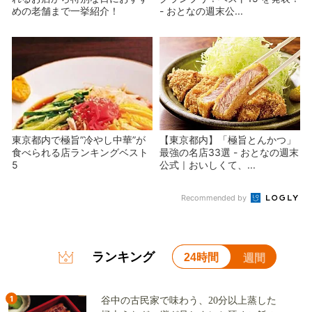
めの老舗まで一挙紹介！
- おとなの週末公...
東京都内で極旨”冷やし中華”が
【東京都内】「極旨とんかつ」
食べられる店ランキングベスト
最強の名店33選 - おとなの週末
5
公式｜おいしくて、...
Recommended by
ランキング
24時間
週間
1
谷中の古民家で味わう、20分以上蒸した