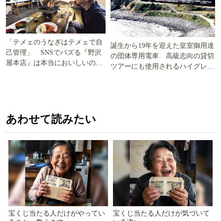
「テメェのうなぎはテメェで自
誕生から19年を迎えた皇室御用達
己管理」 SNSでバズる『野沢
の団体専用電車 高級志向の貸切
屋本店』は本当においしいの
ツアーにも使用されるハイグレー
か!? いざ実食調査
ド電車とは
あわせて読みたい
宝くじ当たる人だけがやってい
宝くじ当たる人だけが気づいて