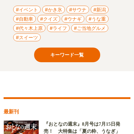
#イベント
#かき氷
#サウナ
#新潟
#自動車
#クイズ
#ウナギ
#うな重
#代々木上原
#ライフ
#ご当地グルメ
#スイーツ
キーワード一覧
最新刊
『おとなの週末』8月号は7月15日発
売！ 大特集は「夏の粋、うなぎ」