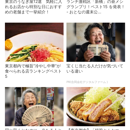
東京のうなぎ屋12選 気軽に入
ランチ激戦区「新橋」の昼メシ
れるお店から特別な日におすす
グランプリ！ベスト15 を発表！
めの老舗まで一挙紹介！
- おとなの週末公...
東京都内で極旨”冷やし中華”が
宝くじ当たる人だけが気づいて
食べられる店ランキングベスト
いる違い
5
PR(合同会社デジタルファーム )