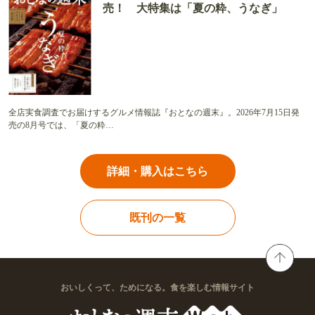
売！ 大特集は「夏の粋、うなぎ」
全店実食調査でお届けするグルメ情報誌『おとなの週末』。2026年7月15日発
売の8月号では、「夏の粋…
詳細・購入はこちら
既刊の一覧
おいしくって、ためになる。食を楽しむ情報サイト