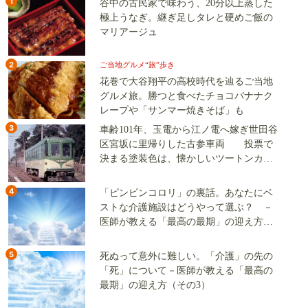
1
谷中の古民家で味わう、20分以上蒸した
極上うなぎ。継ぎ足しタレと硬めご飯の
マリアージュ
2
ご当地グルメ“旅”歩き
花巻で大谷翔平の高校時代を辿るご当地
グルメ旅。勝つと食べたチョコバナナク
レープや「サンマー焼きそば」も
3
車齢101年、玉電から江ノ電へ嫁ぎ世田谷
区宮坂に里帰りした古参車両 投票で
決まる塗装色は、懐かしいツートンカラ
ーか、グリーン単色か
4
「ピンピンコロリ」の裏話。あなたにベ
ストな介護施設はどうやって選ぶ？ －
医師が教える「最高の最期」の迎え方
（その2）
5
死ぬって意外に難しい。「介護」の先の
「死」について－医師が教える「最高の
最期」の迎え方（その3）