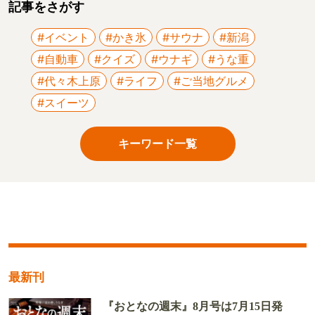
記事をさがす
#イベント
#かき氷
#サウナ
#新潟
#自動車
#クイズ
#ウナギ
#うな重
#代々木上原
#ライフ
#ご当地グルメ
#スイーツ
キーワード一覧
最新刊
『おとなの週末』8月号は7月15日発