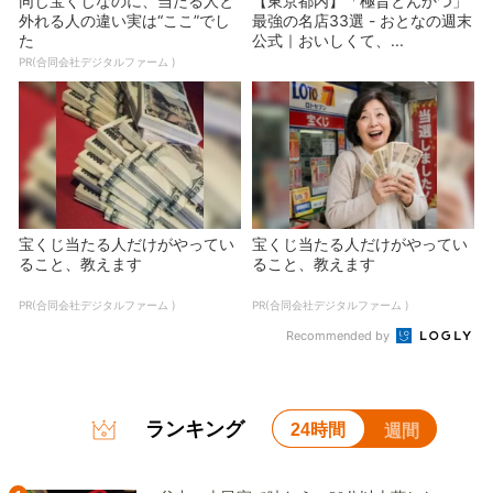
同じ宝くじなのに、当たる人と
【東京都内】「極旨とんかつ」
外れる人の違い実は“ここ”でし
最強の名店33選 - おとなの週末
た
公式｜おいしくて、...
PR(合同会社デジタルファーム )
宝くじ当たる人だけがやってい
宝くじ当たる人だけがやってい
ること、教えます
ること、教えます
PR(合同会社デジタルファーム )
PR(合同会社デジタルファーム )
Recommended by
ランキング
24時間
週間