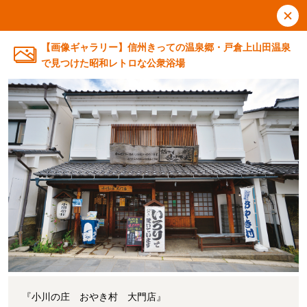
【画像ギャラリー】信州きっての温泉郷・戸倉上山田温泉
で見つけた昭和レトロな公衆浴場
『小川の庄 おやき村 大門店』