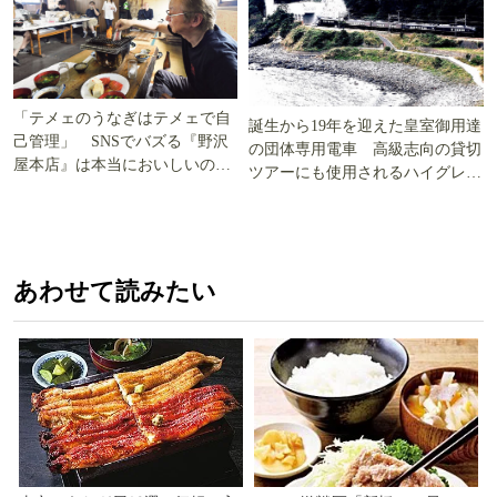
「テメェのうなぎはテメェで自
誕生から19年を迎えた皇室御用達
己管理」 SNSでバズる『野沢
の団体専用電車 高級志向の貸切
屋本店』は本当においしいの
ツアーにも使用されるハイグレー
か!? いざ実食調査
ド電車とは
あわせて読みたい