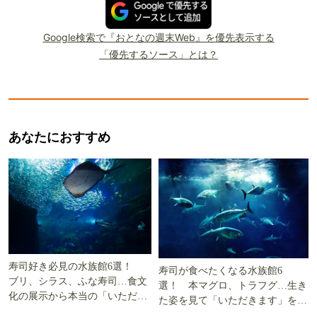
Google検索で『おとなの週末Web』を優先表示する
「優先するソース」とは？
あなたにおすすめ
寿司好き必見の水族館6選！
寿司が食べたくなる水族館6
ブリ、シラス、ふな寿司…食文
選！ 本マグロ、トラフグ…生き
化の展示から本当の「いただき
た姿を見て「いただきます」を考
ます」を知る
える