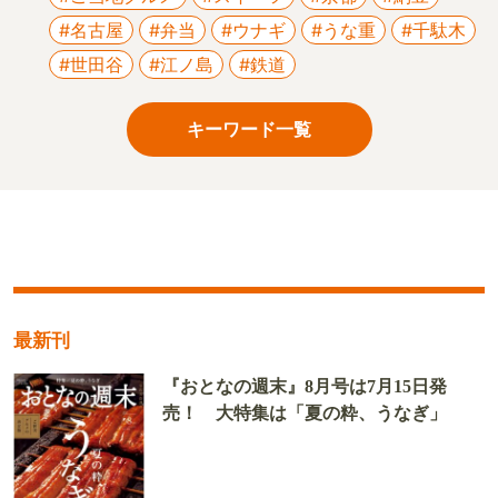
#名古屋
#弁当
#ウナギ
#うな重
#千駄木
#世田谷
#江ノ島
#鉄道
キーワード一覧
最新刊
『おとなの週末』8月号は7月15日発
売！ 大特集は「夏の粋、うなぎ」