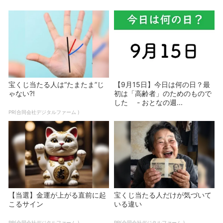
宝くじ当たる人は“たまたま”じ
【9月15日】今日は何の日？最
ゃない?!
初は「高齢者」のためのもので
した - おとなの週...
PR(合同会社デジタルファーム )
【当選】金運が上がる直前に起
宝くじ当たる人だけが気づいて
こるサイン
いる違い
PR(合同会社デジタルファーム )
PR(合同会社デジタルファーム )