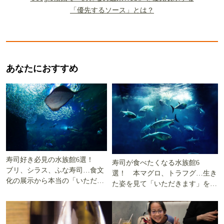
「優先するソース」とは？
あなたにおすすめ
寿司好き必見の水族館6選！
寿司が食べたくなる水族館6
ブリ、シラス、ふな寿司…食文
選！ 本マグロ、トラフグ…生き
化の展示から本当の「いただき
た姿を見て「いただきます」を考
ます」を知る
える