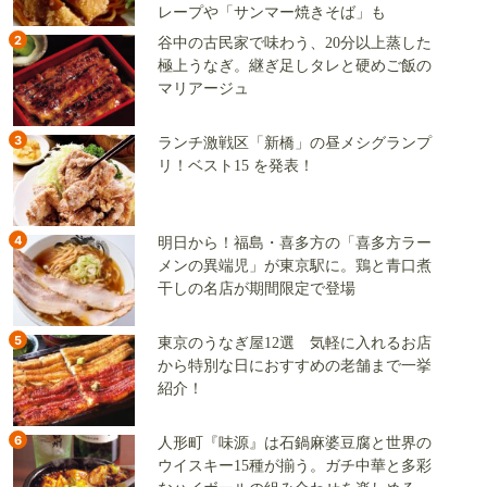
レープや「サンマー焼きそば」も
2
谷中の古民家で味わう、20分以上蒸した
極上うなぎ。継ぎ足しタレと硬めご飯の
マリアージュ
3
ランチ激戦区「新橋」の昼メシグランプ
リ！ベスト15 を発表！
4
明日から！福島・喜多方の「喜多方ラー
メンの異端児」が東京駅に。鶏と青口煮
干しの名店が期間限定で登場
5
東京のうなぎ屋12選 気軽に入れるお店
から特別な日におすすめの老舗まで一挙
紹介！
6
人形町『味源』は石鍋麻婆豆腐と世界の
ウイスキー15種が揃う。ガチ中華と多彩