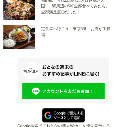
葛飾区・青砥は隠れたお好み焼き天
国!? 駅周辺の5軒全部食べてみたら、
全部満足度◎だった！
定食屋へ行こう！東京3選～お肉が主役
編
Google検索で『おとなの週末Web』を優先表示する