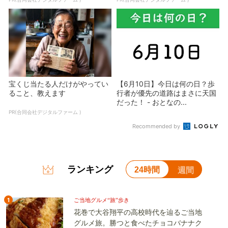
宝くじ当たる人だけがやってい
【6月10日】今日は何の日？歩
ること、教えます
行者が優先の道路はまさに天国
だった！ - おとなの...
PR(合同会社デジタルファーム )
Recommended by
ランキング
24時間
週間
1
ご当地グルメ“旅”歩き
花巻で大谷翔平の高校時代を辿るご当地
グルメ旅。勝つと食べたチョコバナナク