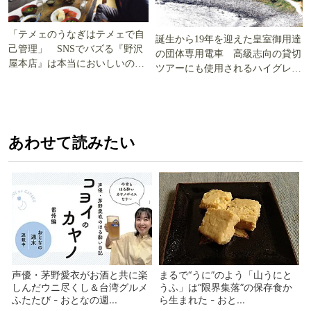
「テメェのうなぎはテメェで自
誕生から19年を迎えた皇室御用達
己管理」 SNSでバズる『野沢
の団体専用電車 高級志向の貸切
屋本店』は本当においしいの
ツアーにも使用されるハイグレー
か!? いざ実食調査
ド電車とは
あわせて読みたい
声優・茅野愛衣がお酒と共に楽
まるで“うに”のよう「山うにと
しんだウニ尽くし＆台湾グルメ
うふ」は“限界集落”の保存食か
ふたたび - おとなの週...
ら生まれた - おと...