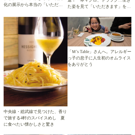
選！ 本マグロ、トラフグ…生き
化の展示から本当の「いただき
た姿を見て「いただきます」を考
ます」を知る
える
「Ｍ’s Table」さんへ。アレルギー
っ子の息子に人生初のオムライス
をありがとう
中央線・総武線で見つけた、香り
で旅する4軒のスパイスめし 夏
に食べたい懐かしさと驚き