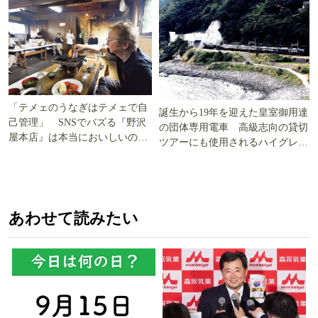
「テメェのうなぎはテメェで自
誕生から19年を迎えた皇室御用達
己管理」 SNSでバズる『野沢
の団体専用電車 高級志向の貸切
屋本店』は本当においしいの
ツアーにも使用されるハイグレー
か!? いざ実食調査
ド電車とは
あわせて読みたい