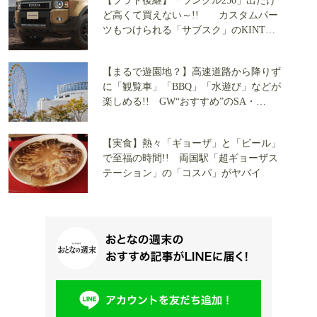
【プラド後継】「ランクル250」出たけ
ど高くて買えない～!! カスタムパー
ツもつけられる「サブスク」のKINTO
は「最強」か？
【まるで遊園地？】高速道路から降りず
に「観覧車」「BBQ」「水遊び」などが
楽しめる!! GW“おすすめ”のSA・
PA「ベスト3」
【実食】熱々「ギョーザ」と「ビール」
で至福の時間!! 両国駅「超ギョーザス
テーション」の「コスパ」がヤバイ