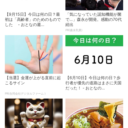
【9月15日】今日は何の日？最
「気になっていた認知機能が菌
初は「高齢者」のためのもので
で…」森永が開発。感動の70代
した - おとなの週...
続出
PR(森永乳業)
【当選】金運が上がる直前に起
【6月10日】今日は何の日？歩
こるサイン
行者が優先の道路はまさに天国
だった！ - おとなの...
PR(合同会社デジタルファーム )