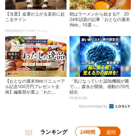
【当選】金運が上がる直前に起
朝はラーメンから始まる!? 20
こるサイン
24年話題の記事「おとなの週末
Web」10選 -...
PR(合同会社デジタルファーム )
【おとなの週末Webリニューア
「気になっていた認知機能が菌
ル記念100万円プレゼント企
で…」森永が開発。感動の70代
画】編集部が選ぶ「わた...
続出
PR(森永乳業)
Recommended by
ランキング
24時間
週間