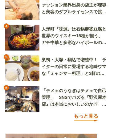
ァッション業界出身の店主が理容
と美容のダブルライセンスで挑む
新しいカルチャー発信基地
4
人形町『味源』は石鍋麻婆豆腐と
世界のウイスキー15種が揃う。
ガチ中華と多彩なハイボールの組
み合わせを楽しめる
5
巣鴨・大塚・駒込で増殖中！ ラ
イターの日常に登場する地味ウマ
な「ミャンマー料理」と3軒のニ
ラ玉
6
「テメェのうなぎはテメェで自己
管理」 SNSでバズる『野沢屋本
店』は本当においしいのか!? い
ざ実食調査
もっと見る