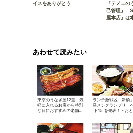
イスをありがとう
「テメェの
己管理」 
屋本店』は
か!? いざ
あわせて読みたい
東京のうなぎ屋12選 気
ランチ激戦区「新橋
軽に入れるお店から特別
昼メシグランプリ！
な日におすすめの老舗ま
ト15 を発表！ - お
で一挙紹介！
の週末公...