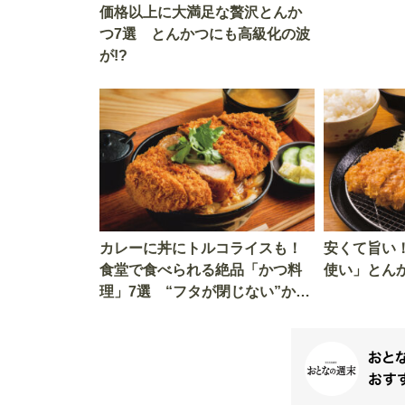
価格以上に大満足な贅沢とんか
つ7選 とんかつにも高級化の波
が!?
カレーに丼にトルコライスも！
安くて旨い！
食堂で食べられる絶品「かつ料
使い」とん
理」7選 “フタが閉じない”かつ
丼ってなんだ!?