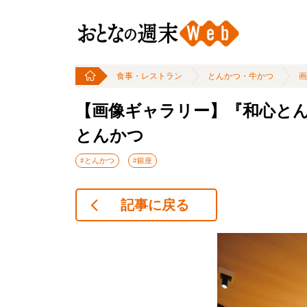
食事・レストラン
とんかつ・牛かつ
画
【画像ギャラリー】『和心と
とんかつ
#とんかつ
#銀座
記事に戻る