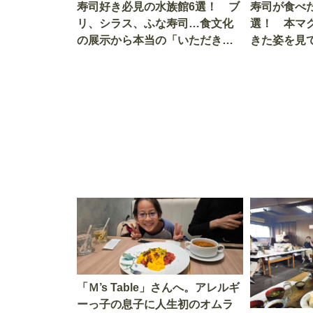
寿司好き必見の水族館6選！ ブ
寿司が食べ
リ、シラス、ふな寿司…食文化
選！ 本マ
の展示から本当の「いただきま
きた姿を見
す」を知る
を考える
「Ｍ’s Table」さんへ。アレルギ
ーっ子の息子に人生初のオムラ