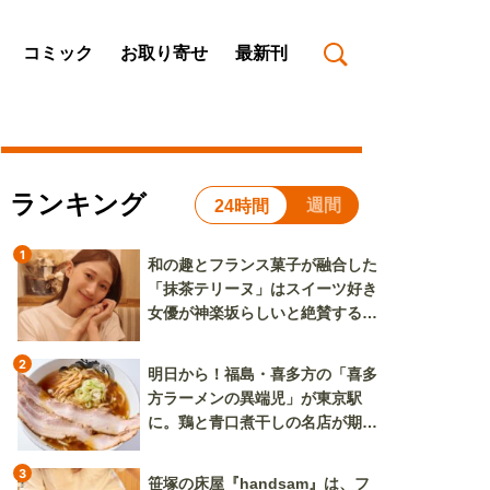
コミック
お取り寄せ
最新刊
ランキング
週間
24時間
1
和の趣とフランス菓子が融合した
「抹茶テリーヌ」はスイーツ好き
女優が神楽坂らしいと絶賛する逸
品
2
明日から！福島・喜多方の「喜多
方ラーメンの異端児」が東京駅
に。鶏と青口煮干しの名店が期間
限定で登場
3
笹塚の床屋『handsam』は、フ