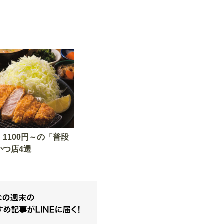
1100円～の「普段
かつ店4選