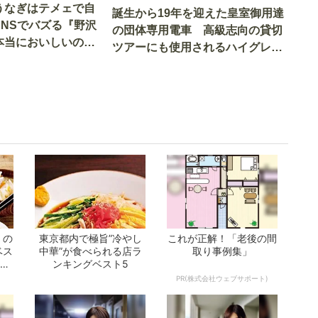
うなぎはテメェで自
誕生から19年を迎えた皇室御用達
SNSでバズる『野沢
の団体専用電車 高級志向の貸切
本当においしいの
ツアーにも使用されるハイグレー
実食調査
ド電車とは
」の
東京都内で極旨”冷やし
これが正解！「老後の間
ベス
中華”が食べられる店ラ
取り事例集」
とな
ンキングベスト5
PR(株式会社ウェブサポート)