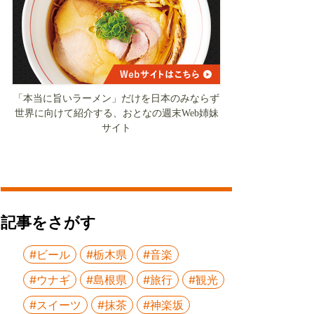
「本当に旨いラーメン」だけを日本のみならず
世界に向けて紹介する、おとなの週末Web姉妹
サイト
記事をさがす
#ビール
#栃木県
#音楽
#ウナギ
#島根県
#旅行
#観光
#スイーツ
#抹茶
#神楽坂